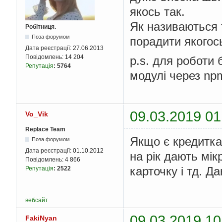
якось так.
Як називаються т
Робітниця.
Поза форумом
порадити якогос
Дата реєстрації:
27.06.2013
Повідомлень:
14 204
p.s. для роботи 
Репутація
:
5764
модулі через np
09.03.2019 01
Vo_Vik
Replace Team
Якщо є кредитка,
Поза форумом
Дата реєстрації:
01.10.2012
на рік дають мік
Повідомлень:
4 866
карточку і тд. Да
Репутація
:
2522
вебсайт
09.03.2019 10
FakiNyan