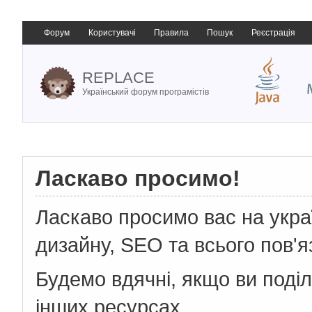
Форум
Користувачі
Правила
Пошук
Реєстрація
REPLACE
Український форум програмістів
Ласкаво просимо!
Ласкаво просимо вас на укр
дизайну, SEO та всього пов'я
Будемо вдячні, якщо ви поді
інших ресурсах.