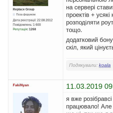
на сервері стави
Replace Group
проектів + усякі
Поза форумом
Дата реєстрації:
22.08.2012
розподіляти роут
Повідомлень:
1 600
тощо.
Репутація
:
1268
додатковий бонус
скіл, який цінуєт
Подякували:
koala
11.03.2019 09
FakiNyan
я вже розібравсі
працювало! Але 