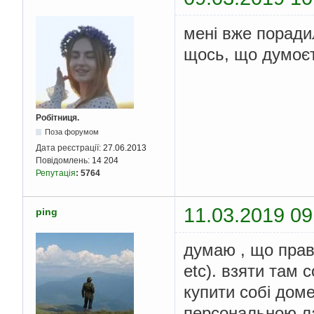
мені вже порадил
щось, що думоє
Робітниця.
Поза форумом
Дата реєстрації:
27.06.2013
Повідомлень:
14 204
Репутація
:
5764
11.03.2019 09
ping
думаю , що прави
etc). взяти там с
купити собі доме
персональною л