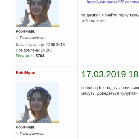
http://www.denseinl2.com/we
та демку і я знайти гарну можу
тебе на компі
Робітниця.
Поза форумом
Дата реєстрації:
27.06.2013
Повідомлень:
14 205
Репутація
:
5764
17.03.2019 18
FakiNyan
detecting-text від гугла вияв
мабуть, доведеться кулупати
Робітниця.
Поза форумом