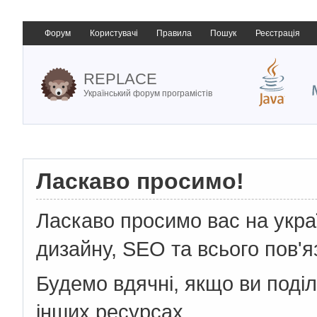
Форум
Користувачі
Правила
Пошук
Реєстрація
REPLACE
Український форум програмістів
Ласкаво просимо!
Ласкаво просимо вас на укр
дизайну, SEO та всього пов'я
Будемо вдячні, якщо ви поді
інших ресурсах.