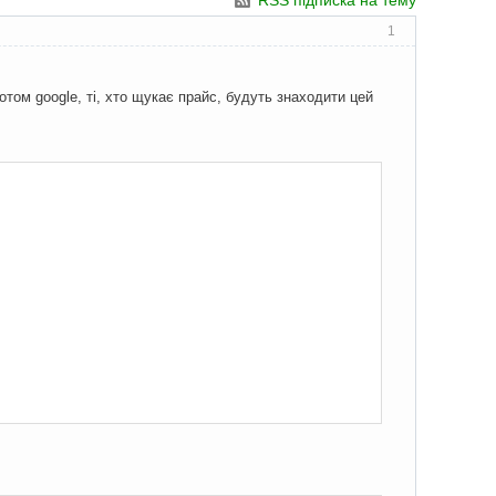
RSS підписка на тему
1
отом google, ті, хто щукає прайс, будуть знаходити цей