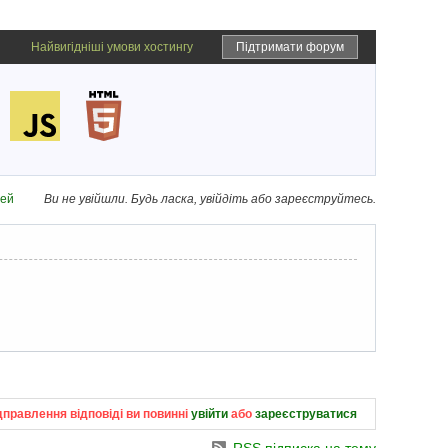
Найвигідніші умови хостингу
Підтримати форум
дей
Ви не увійшли.
Будь ласка, увійдіть або зареєструйтесь.
дправлення відповіді ви повинні
увійти
або
зареєструватися