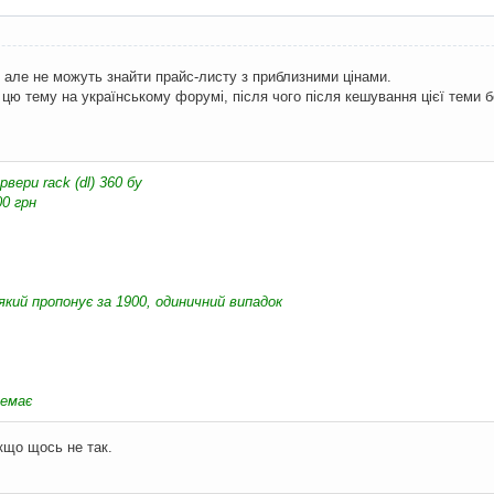
але не можуть знайти прайс-листу з приблизними цінами.
цю тему на українському форумі, після чого після кешування цієї теми б
рвери rack (dl) 360 бу
0 грн
 який пропонує за 1900, одиничний випадок
немає
кщо щось не так.