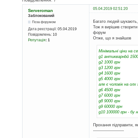
Повідомлення: 7
05.04.2019 02:51:20
Serveroman
Заблокований
Багато людей шукають, 
Поза форумом
Тож я вирішив створити 
Дата реєстрації:
05.04.2019
форум
Повідомлень:
10
Отже, що я знайшов
Репутація
:
1
Мінімальні ціни на се
g1 антикварнbй 1500
g2 1000 грн
g3 1200 грн
g4 1600 грн
g5 4000 грн
але є чоловік на олх
g6 4500 грн
g7 6000 грн
g8 9000 грн
g9 60000 грн
g10 100000 грн - бу 
Прохання підправити, я
-------------------------