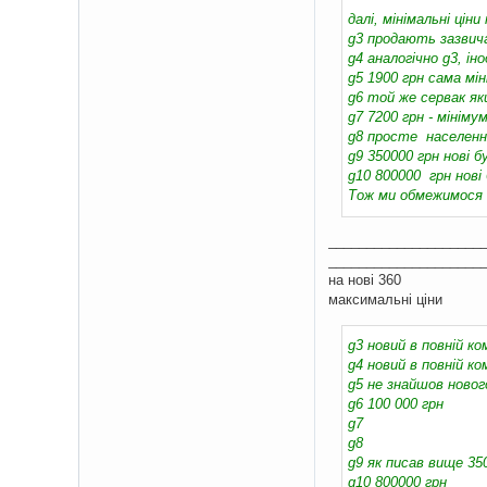
далі, мінімальні ціни 
g3 продають зазвичай
g4 аналогічно g3, ін
g5 1900 грн сама мі
g6 той же сервак як
g7 7200 грн - мініму
g8 просте населення
g9 350000 грн нові б
g10 800000 грн нові
Тож ми обмежимося 
____________________
____________________
на нові 360
максимальні ціни
g3 новий в повній ко
g4 новий в повній ко
g5 не знайшов нового
g6 100 000 грн
g7
g8
g9 як писав вище 35
g10 800000 грн