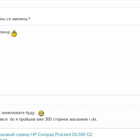
ціни ся змінять?
бличці
ж оновлювати буду.
вся. бо я пройшов вже 300 сторінок магазинів і olx.