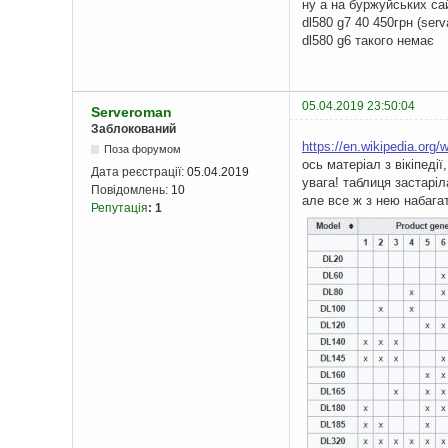
ну а на буржуйських са
dl580 g7 40 450грн (ser
dl580 g6 такого немає
05.04.2019 23:50:04
Serveroman
Заблокований
https://en.wikipedia.org/w
Поза форумом
ось матеріал з вікіпеді
Дата реєстрації:
05.04.2019
увага! таблиця застаріл
Повідомлень:
10
але все ж з нею набага
Репутація
:
1