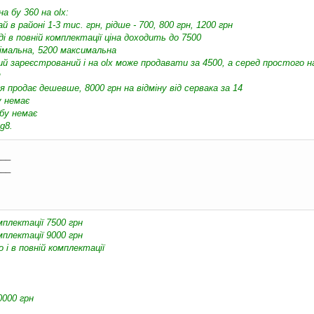
на бу 360 на olx:
 в районі 1-3 тис. грн, рідше - 700, 800 грн, 1200 грн
оді в повній комплектації ціна доходить до 7500
німальна, 5200 максимальна
ий зареєстрований і на olx може продавати за 4500, а серед простого
м
 продає дешевше, 8000 грн на відміну від сервака за 14
у немає
 бу немає
g8.
___
___
мплектації 7500 грн
мплектації 9000 грн
 і в повній комплектації
0000 грн