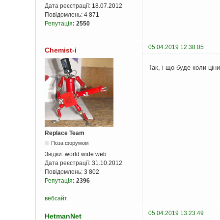
Дата реєстрації:
18.07.2012
Повідомлень:
4 871
Репутація
:
2550
05.04.2019 12:38:05
Chemist-i
Так, і що буде коли цін
Replace Team
Поза форумом
Звідки:
world wide web
Дата реєстрації:
31.10.2012
Повідомлень:
3 802
Репутація
:
2396
вебсайт
05.04.2019 13:23:49
HetmanNet