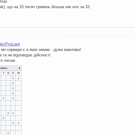
йтах
vak), що на 10 тисяч гривень більше ніж олх за 33.
iki/ProLiant
ї, які сервери є а яких немає - дуже важливо/
а та не відповідає дійсності
то легше