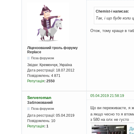
Chemist-i написав:
Так, і що буде коли 
Отож, тому краще в та
Ліцензований троль форуму
Replace
Поза форумом
Звідки:
Кременчук, Україна
Дата реєстрації:
18.07.2012
Повідомлень:
4 871
Репутація
:
2550
05.04.2019 21:58:19
Serveroman
Заблокований
Що ви переживаєте, я 
Поза форумом
а якщо чесно то я втоми
Дата реєстрації:
05.04.2019
з 580 на олх не густо
Повідомлень:
10
Репутація
:
1