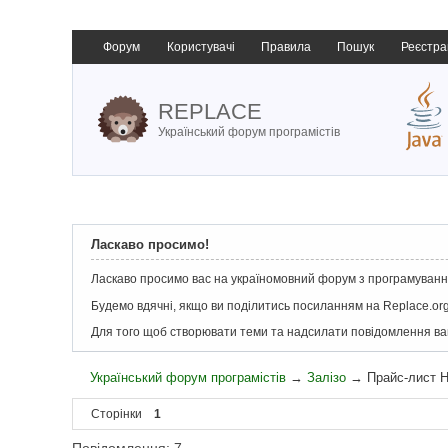
Форум
Користувачі
Правила
Пошук
Реєстра
REPLACE
Український форум програмістів
Ласкаво просимо!
Ласкаво просимо вас на україномовний форум з програмування
Будемо вдячні, якщо ви поділитись посиланням на Replace.org
Для того щоб створювати теми та надсилати повідомлення в
Український форум програмістів
→
Залізо
→
Прайс-лист H
Сторінки
1