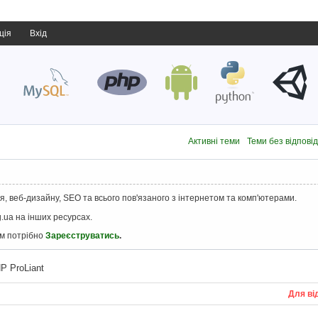
ція
Вхід
Активні теми
Теми без відпові
, веб-дизайну, SEO та всього пов'язаного з інтернетом та комп'ютерами.
.ua на інших ресурсах.
ам потрібно
Зареєструватись
.
P ProLiant
Для ві