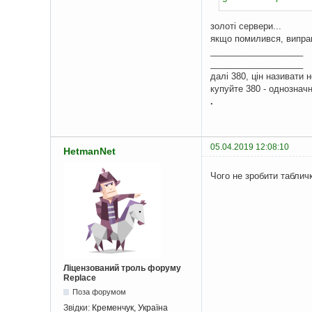
золоті сервери...
якщо помилився, виправ
___________________
___________________
далі 380, цін називати 
купуйте 380 - однозначн
.
05.04.2019 12:08:10
HetmanNet
Чого не зробити таблич
Ліцензований троль форуму
Replace
Поза форумом
Звідки:
Кременчук, Україна