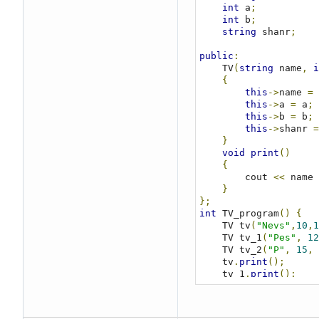
int
 a
;
int
 b
;
string
 shanr
;
public
:
    TV
(
string
 name
,
i
{
this
->
name 
=
 
this
->
a 
=
 a
;
this
->
b 
=
 b
;
this
->
shanr 
=
}
void
print
()
{
        cout 
<<
 name 
}
};
int
 TV_program
()
{
    TV tv
(
"Nevs"
,
10
,
1
    TV tv_1
(
"Pes"
,
12
    TV tv_2
(
"P"
,
15
,
    tv
.
print
();
    tv_1
.
print
();
    tv_2
.
print
();
    system
(
"pause"
);