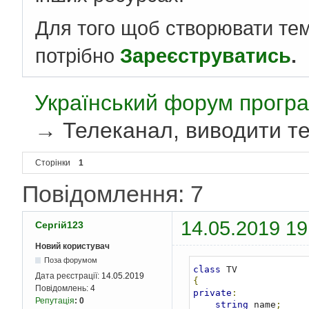
Для того щоб створювати те
потрібно
Зареєструватись
.
Український форум програ
→
Телеканал, виводити те
Сторінки
1
Повідомлення: 7
14.05.2019 19
Сергій123
Новий користувач
Поза форумом
class
Дата реєстрації:
14.05.2019
{
Повідомлень:
4
private
:
Репутація
:
0
string
 name
;