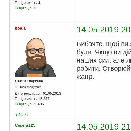
Повідомлень:
4
Репутація
:
0
14.05.2019 20
koala
Вибачте, щоб ви 
буде. Якщо ви ді
наших сил; але я
робити. Створюйт
жанр.
Лінива тваринка
Поза форумом
Дата реєстрації:
01.05.2013
Повідомлень:
15 837
Репутація
:
13495
вебсайт
14.05.2019 21
Сергій123