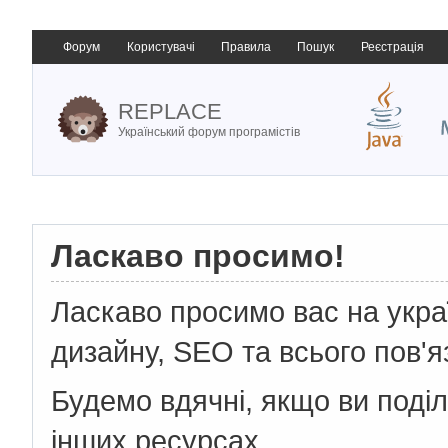
Форум
Користувачі
Правила
Пошук
Реєстрація
REPLACE
Український форум програмістів
Ласкаво просимо!
Ласкаво просимо вас на укр
дизайну, SEO та всього пов'я
Будемо вдячні, якщо ви поді
інших ресурсах.