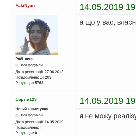
return
0
;
14.05.2019 19
FakiNyan
}
а що у вас, влас
Робітниця.
Поза форумом
Дата реєстрації:
27.06.2013
Повідомлень:
14 203
Репутація
:
5763
14.05.2019 19
Сергій123
Новий користувач
я не можу реаліз
Поза форумом
Дата реєстрації:
14.05.2019
Повідомлень:
4
Репутація
:
0