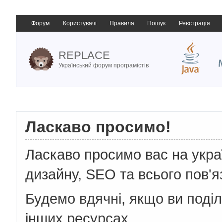
Форум
Користувачі
Правила
Пошук
Реєстрація
REPLACE
Український форум програмістів
Ласкаво просимо!
Ласкаво просимо вас на укр
дизайну, SEO та всього пов'я
Будемо вдячні, якщо ви поді
інших ресурсах.