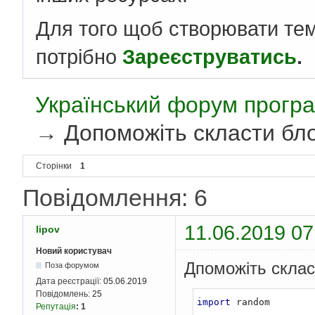
Для того щоб створювати те
потрібно
Зареєструватись
.
Український форум програ
→
Допоможіть скласти бл
Сторінки
1
Повідомлення: 6
11.06.2019 07
lipov
Новий користувач
Дпоможіть склас
Поза форумом
Дата реєстрації:
05.06.2019
Повідомлень:
25
import
 random

Репутація
:
1