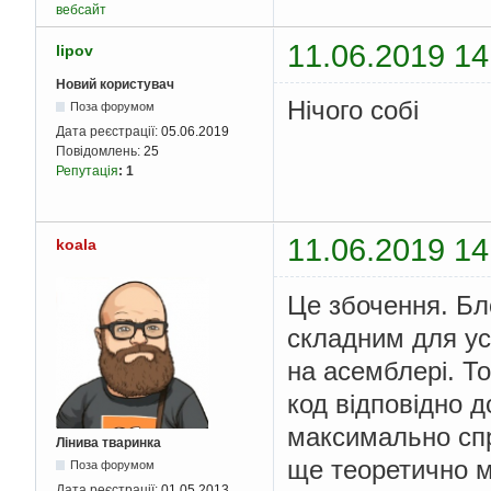
вебсайт
11.06.2019 14
lipov
Новий користувач
Нічого собі
Поза форумом
Дата реєстрації:
05.06.2019
Повідомлень:
25
Репутація
:
1
11.06.2019 14
koala
Це збочення. Бл
складним для ус
на асемблері. Т
код відповідно 
максимально спр
Лінива тваринка
ще теоретично м
Поза форумом
Дата реєстрації:
01.05.2013