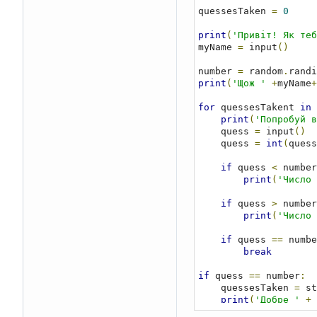
quessesTaken 
=
0
print
(
'Привіт! Як теб
myName 
=
 input
()
number 
=
 random
.
randi
print
(
'Щож '
+
myName
+
for
 quessesTakent 
in
 
print
(
'Попробуй в
    quess 
=
 input
()
    quess 
=
int
(
quess
if
 quess 
<
 number
print
(
'Число 
if
 quess 
>
 number
print
(
'Число 
if
 quess 
==
 numbe
break
if
 quess 
==
 number
:
    quessesTaken 
=
 st
print
(
'Добре '
+
 