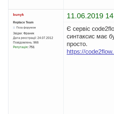
if
 quess 
!=
 number
:
    number 
=
 str
(
numb
print
(
'Нажаль я з
11.06.2019 14
bunyk
Replace Team
Є сервіс code2fl
Поза форумом
Звідки:
Франик
синтаксис має б
Дата реєстрації:
24.07.2012
просто.
Повідомлень:
966
Репутація
:
751
https://code2flo