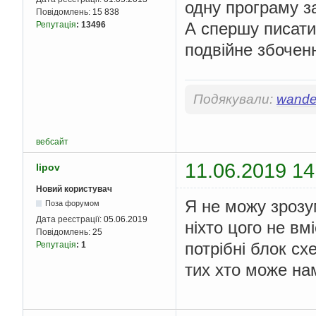
одну програму з
Повідомлень:
15 838
А спершу писати 
Репутація
:
13496
подвійне збочен
Подякували:
wande
вебсайт
11.06.2019 14
lipov
Новий користувач
Я не можу зрозу
Поза форумом
Дата реєстрації:
05.06.2019
ніхто цого не вм
Повідомлень:
25
потрібні блок с
Репутація
:
1
тих хто може на