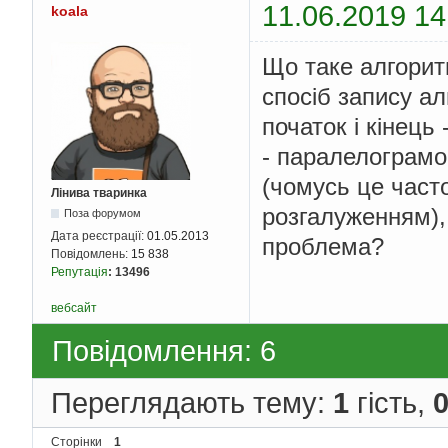
11.06.2019 14
koala
Що таке алгоритм
спосіб запису ал
початок і кінец
- паралелограмо
(чомусь це част
Лінива тваринка
розгалуженням), 
Поза форумом
Дата реєстрації:
01.05.2013
проблема?
Повідомлень:
15 838
Репутація
:
13496
вебсайт
Повідомлення: 6
Переглядають тему:
1
гість,
Сторінки
1