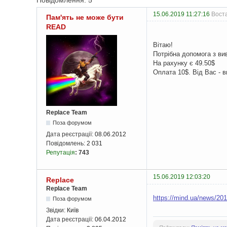
Повідомлення: 5
15.06.2019 11:27:16
Воста
Пам'ять не може бути
READ
Вітаю!
Потрібна допомога з вив
На рахунку є 49.50$
Оплата 10$. Від Вас - в
Replace Team
Поза форумом
Дата реєстрації:
08.06.2012
Повідомлень:
2 031
Репутація
:
743
15.06.2019 12:03:20
Replace
Replace Team
https://mind.ua/news/2
Поза форумом
Звідки:
Київ
Дата реєстрації:
06.04.2012