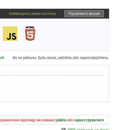
Найвигідніші умови хостингу
Підтримати форум
дей
Ви не увійшли.
Будь ласка, увійдіть або зареєструйтесь.
дправлення відповіді ви повинні
увійти
або
зареєструватися