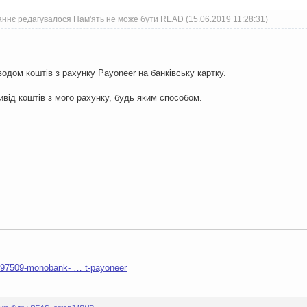
ннє редагувалося Пам'ять не може бути READ (15.06.2019 11:28:31)
одом коштів з рахунку Payoneer на банківську картку.
ивід коштів з мого рахунку, будь яким способом.
0197509-monobank- … t-payoneer