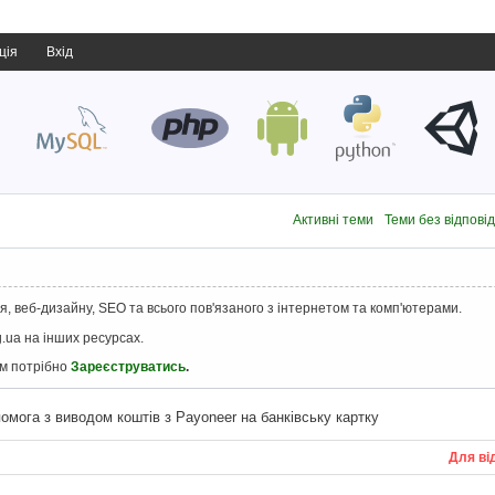
ція
Вхід
Активні теми
Теми без відпові
, веб-дизайну, SEO та всього пов'язаного з інтернетом та комп'ютерами.
.ua на інших ресурсах.
ам потрібно
Зареєструватись
.
омога з виводом коштів з Payoneer на банківську картку
Для ві