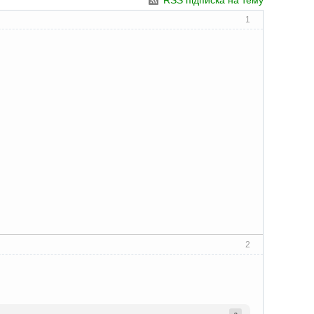
RSS підписка на тему
1
2