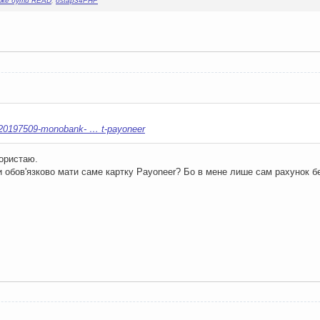
оже бути READ
,
ostap34PHP
/20197509-monobank- … t-payoneer
ористаю.
чи обов'язково мати саме картку Payoneer? Бо в мене лише сам рахунок б