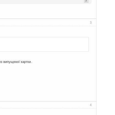
2
3
ез випущеної картки.
4