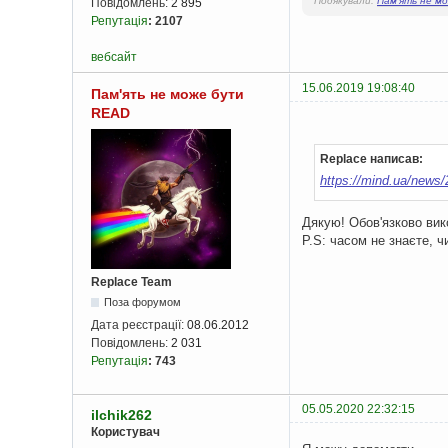
Подякували:
Пам'ять не м
Повідомлень:
2 895
Репутація
:
2107
вебсайт
15.06.2019 19:08:40
Пам'ять не може бути
READ
Replace написав:
https://mind.ua/news
Дякую! Обов'язково вик
P.S: часом не знаєте, 
Replace Team
Поза форумом
Дата реєстрації:
08.06.2012
Повідомлень:
2 031
Репутація
:
743
05.05.2020 22:32:15
ilchik262
Користувач