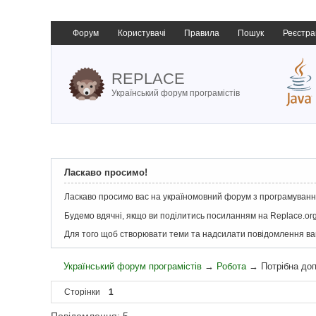
Форум
Користувачі
Правила
Пошук
Реєстра
REPLACE
Український форум програмістів
Ласкаво просимо!
Ласкаво просимо вас на україномовний форум з програмування
Будемо вдячні, якщо ви поділитись посиланням на Replace.org
Для того щоб створювати теми та надсилати повідомлення в
Український форум програмістів
→
Робота
→
Потрібна доп
Сторінки
1