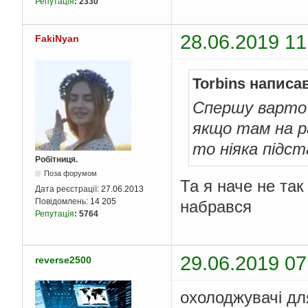
Репутація
:
2330
28.06.2019 11
FakiNyan
Torbins написа
Спершу варто 
якщо там на ра
то ніяка підст
Робітниця.
Поза форумом
Та я наче не та
Дата реєстрації:
27.06.2013
Повідомлень:
14 205
набрався
Репутація
:
5764
29.06.2019 07
reverse2500
охолоджувачі для