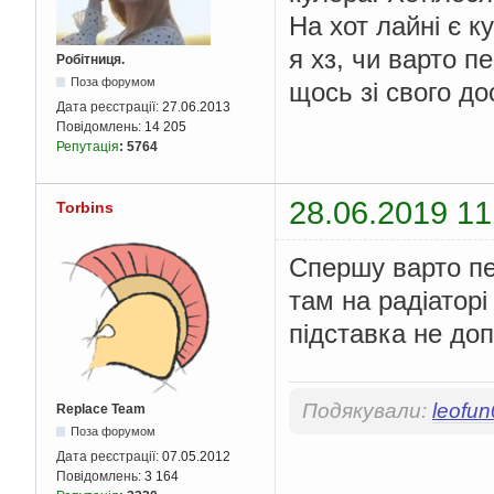
На хот лайні є к
я хз, чи варто п
Робітниця.
Поза форумом
щось зі свого до
Дата реєстрації:
27.06.2013
Повідомлень:
14 205
Репутація
:
5764
28.06.2019 11
Torbins
Спершу варто пе
там на радіаторі
підставка не до
Подякували:
leofu
Replace Team
Поза форумом
Дата реєстрації:
07.05.2012
Повідомлень:
3 164