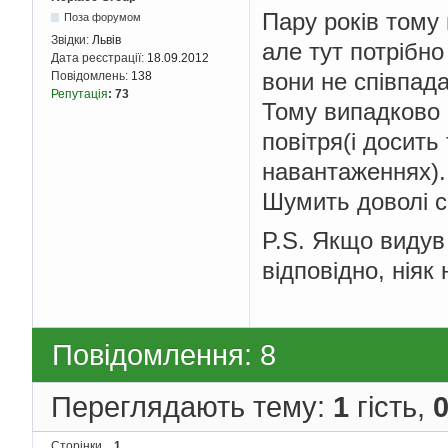
Пару років тому
Поза форумом
Звідки:
Львів
але тут потрібно
Дата реєстрації:
18.09.2012
вони не співпад
Повідомлень:
138
Репутація
:
73
Тому випадково 
повітря(і досить
навантаженнях).
Шумить доволі с
P.S. Якщо видув 
відповідно, ніяк
Повідомлення: 8
Переглядають тему:
1
гість,
Сторінки
1