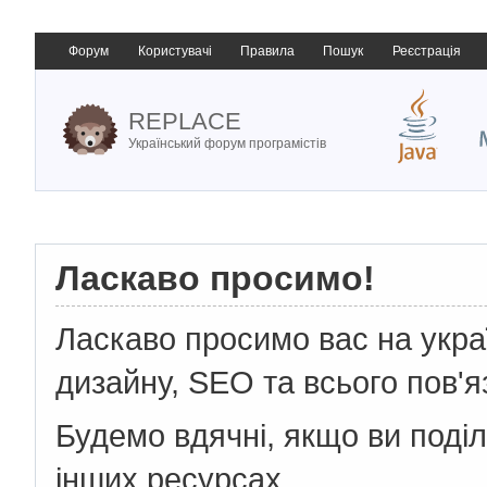
Форум
Користувачі
Правила
Пошук
Реєстрація
REPLACE
Український форум програмістів
Ласкаво просимо!
Ласкаво просимо вас на укр
дизайну, SEO та всього пов'я
Будемо вдячні, якщо ви поді
інших ресурсах.