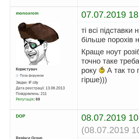
07.07.2019 18
monoxrom
ті всі підставки
більше порохів 
Краще ноут розіб
точно таке треба
року
А так то 
Користувач
Поза форумом
гірше)))
Звідки:
IF city
Дата реєстрації:
13.06.2013
Повідомлень:
211
Репутація
:
69
08.07.2019 10
DOP
(08.07.2019 1
Replace Group