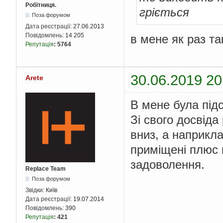
Робітниця.
гріється
Поза форумом
Дата реєстрації:
27.06.2013
Повідомлень:
14 205
в мене як раз т
Репутація
:
5764
30.06.2019 20
Arete
В мене була під
Зі свого досвіда
вниз, а наприкл
приміщені плюс н
задоволення.
Replace Team
Поза форумом
Звідки:
Київ
Дата реєстрації:
19.07.2014
Повідомлень:
390
Репутація
:
421