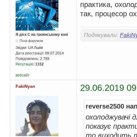
практика, охолод
так, процесор ох
Подякували:
FakiN
Я діск С на троянському коні
Поза форумом
Звідки:
UA Львів
Дата реєстрації:
08.07.2014
Повідомлень:
2 785
Репутація
:
1332
вебсайт
29.06.2019 09
FakiNyan
reverse2500 на
охолоджувачі д
показує практи
то виходить т