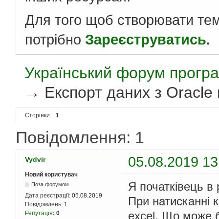
Для того щоб створювати те
потрібно
Зареєструватись
.
Український форум програ
→
Експорт даних з Oracle 
Сторінки
1
Повідомлення: 1
05.08.2019 13
Vydvir
Новий користувач
Я початківець в 
Поза форумом
Дата реєстрації:
05.08.2019
При натисканні 
Повідомлень:
1
excel. Що може б
Репутація
:
0