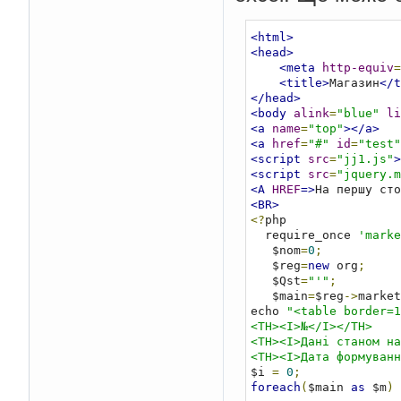
<html>
<head>
<meta
http-equiv
=
<title>
Магазин
</t
</head>
<body
alink
=
"blue"
li
<a
name
=
"top"
></a>
<a
href
=
"#"
id
=
"test"
<script
src
=
"jj1.js"
>
<script
src
=
"jquery.m
<A
HREF
=>
На першу сто
<BR>
<?
php

  require_once 
'marke
   $nom
=
0
;
   $reg
=
new
 org
;
   $Qst
=
"'"
;
   $main
=
$reg
->
market
echo 
"<table border=1
<TH><I>№</I></TH>

<TH><I>Дані станом на
<TH><I>Дата формуванн
$i 
=
0
;
foreach
(
$main 
as
 $m
)