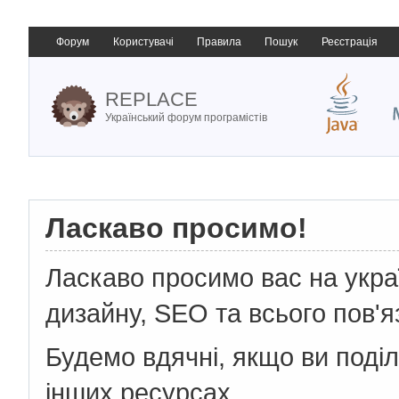
Форум
Користувачі
Правила
Пошук
Реєстрація
REPLACE
Український форум програмістів
Ласкаво просимо!
Ласкаво просимо вас на укр
дизайну, SEO та всього пов'я
Будемо вдячні, якщо ви поді
інших ресурсах.