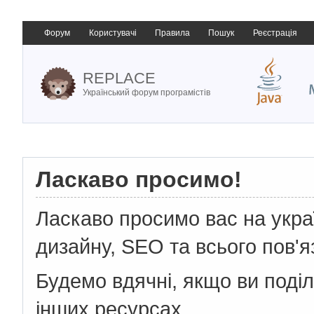
Форум
Користувачі
Правила
Пошук
Реєстрація
REPLACE
Український форум програмістів
Ласкаво просимо!
Ласкаво просимо вас на укр
дизайну, SEO та всього пов'я
Будемо вдячні, якщо ви поді
інших ресурсах.