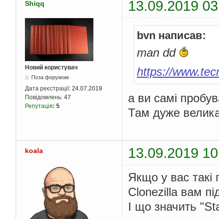
13.09.2019 03
Shiqq
bvn написав:
man dd
Новий користувач
https://www.tecm
Поза форумом
Дата реєстрації:
24.07.2019
а ви самі пробув
Повідомлень:
47
Репутація
:
5
Там дуже велика 
13.09.2019 10
koala
Якщо у вас такі 
Clonezilla вам пі
І що значить "St