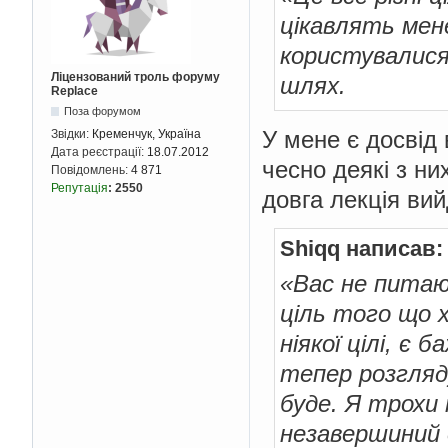
цікавлять мене
користувалися
Ліцензований троль форуму
шлях.
Replace
Поза форумом
У мене є досвід 
Звідки:
Кременчук, Україна
Дата реєстрації:
18.07.2012
чесно деякі з ни
Повідомлень:
4 871
Репутація
:
2550
довга лекція ви
Shiqq написав:
«Вас не питаю
ціль того що 
ніякої цілі, є 
тепер розгляду
буде. Я трохи
незавершиний д