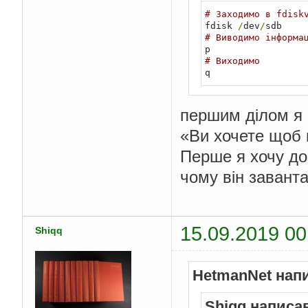
# Заходимо в fdisk
fdisk 
/
dev
/
# Виводимо інформа
# Виходимо
q
першим ділом я п
«Ви хочете щоб 
Перше я хочу до
чому він завант
15.09.2019 00
Shiqq
HetmanNet нап
Shiqq написа