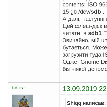
contents: ISO 966
15 gb /dev/
sdb
,
А далі, наступні
Цей флеш-діск в 
читати в
sdb1
E
Звичайно, мій un
бутаеться. Може
загрузити туда I
Одже, Gnome Disk 
біз ніякої допомо
13.09.2019 22
flatliner
Shiqq написав: