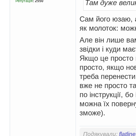
Там дуже велик
Репутація
:
2550
Сам його юзаю, 
як молоток: мож
Але він лише вам
звідки і куди ма
Якщо це просто 
просто, якщо но
треба перенести
вже не просто т
по інструкції, б
можна їх поверну
зможе).
Подякували:
flatline