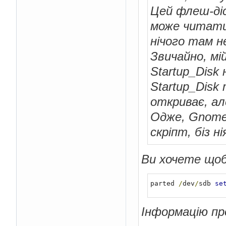
Цей флеш-діс
може читат
нічого там н
Звичайно, мі
Startup_Dis
Startup_Disk
откриває, ал
Одже, Gnome D
скріпт, біз н
Ви хочете щоб
parted 
/
dev
/
sdb 
se
Інформацію про