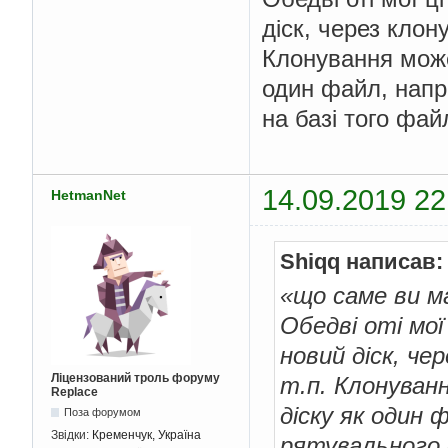
діск, через клон
Клонування може 
один файл, напри
на базі того файл
14.09.2019 22
HetmanNet
Shiqq написав:
«що саме ви м
Обедві оті мої
новий діск, че
Ліцензований троль форуму
т.п. Клонуванн
Replace
діску як один 
Поза форумом
Звідки:
Кременчук, Україна
рятувального д