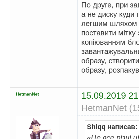
По друге, при за
а не диску куди
легшим шляхом я
поставити мітку
копіюванням бло
завантажувальни
образу, створити
образу, розпакув
15.09.2019 21
HetmanNet
HetmanNet (15
Shiqq написав:
«Це все різні 