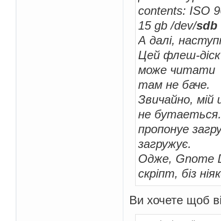
contents: ISO 9
15 gb /dev/
sdb
А далі, наступ
Цей флеш-діск 
може читати
там не баче.
Звичайно, мій 
не бутаеться.
пропонуе загр
загружує.
Одже, Gnome Di
скріпт, біз нія
Ви хочете щоб в