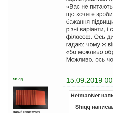
«Вас не питають
що хочете зробит
бажання підвищит
різні варіанти, 
філософ. Ось ди
гадаю: чому ж в
«бо можливо обр
Можливо, ось чо
15.09.2019 00
Shiqq
HetmanNet нап
Shiqq написа
Новий користувач