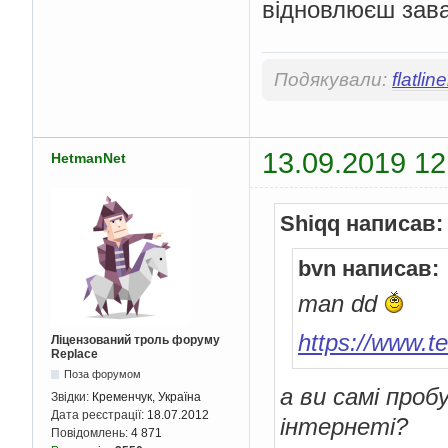
відновлюєш зава
Подякували:
flatline
13.09.2019 12
HetmanNet
Shiqq написав:
bvn написав:
man dd
https://www.te
Ліцензований троль форуму
Replace
Поза форумом
а ви самі проб
Звідки:
Кременчук, Україна
Дата реєстрації:
18.07.2012
інтернеті?
Повідомлень:
4 871