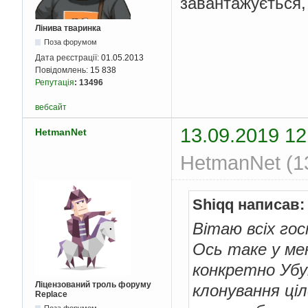
завантажується, 
Лінива тваринка
Поза форумом
Дата реєстрації:
01.05.2013
Повідомлень:
15 838
Репутація
:
13496
вебсайт
13.09.2019 12
HetmanNet
HetmanNet (13
Shiqq написав:
Вітаю всіх го
Ось таке у мен
конкретно Убу
Ліцензований троль форуму
клонування ціл
Replace