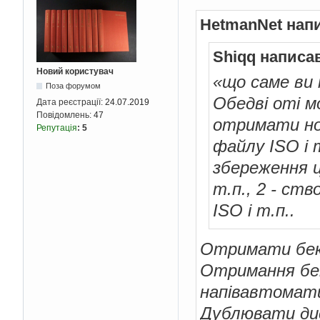
HetmanNet нап
Shiqq написа
Новий користувач
«що саме ви
Поза форумом
Обедві оті мо
Дата реєстрації:
24.07.2019
Повідомлень:
47
отримати нов
Репутація
:
5
файлу ISO і 
збереження ц
т.п., 2 - ст
ISO і т.п..
Отримати бек
Отримання бек
напівавтомат
Дублювати дис