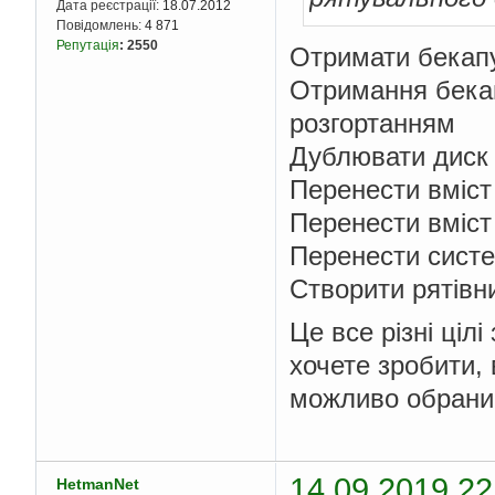
Дата реєстрації:
18.07.2012
Повідомлень:
4 871
Репутація
:
2550
Отримати бекап
Отримання бекап
розгортанням
Дублювати диск 
Перенести вміст
Перенести вміст
Перенести систе
Створити рятівн
Це все різні ціл
хочете зробити, 
можливо обраний
14.09.2019 22
HetmanNet