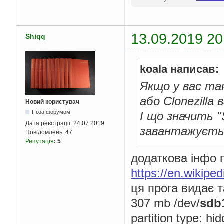
13.09.2019 20
Shiqq
koala написав:
Якщо у вас так
або Clonezilla 
Новий користувач
Поза форумом
І що значить "
Дата реєстрації:
24.07.2019
завантажуєтьс
Повідомлень:
47
Репутація
:
5
додаткова інфо п
https://en.wikip
ця прога видає т
307 mb /dev/
sdb
partition type: 