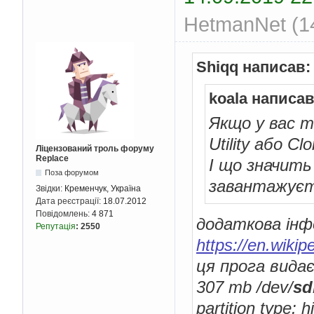
HetmanNet (14
Shiqq написав:
koala написав
Якщо у вас т
Utility або Cl
Ліцензований троль форуму
Replace
І що значить
Поза форумом
завантажуєть
Звідки:
Кременчук, Україна
Дата реєстрації:
18.07.2012
Повідомлень:
4 871
додаткова інф
Репутація
:
2550
https://en.wiki
ця прога видає
307 mb /dev/
sd
partition type: