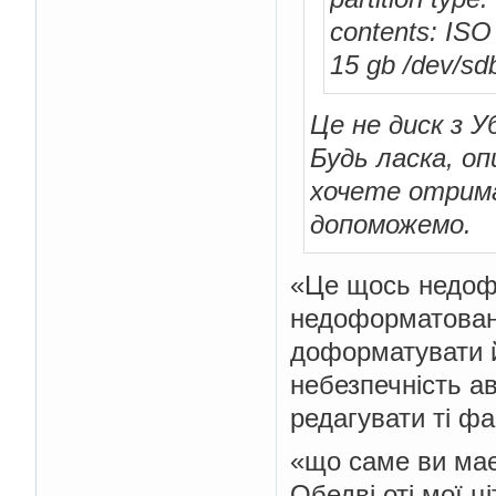
contents: ISO 
15 gb /dev/sd
Це не диск з 
Будь ласка, о
хочете отрима
допоможемо.
«Це щось недофо
недоформатоване 
доформатувати й
небезпечність а
редагувати ті фа
«що саме ви має
Обедві оті мої ц