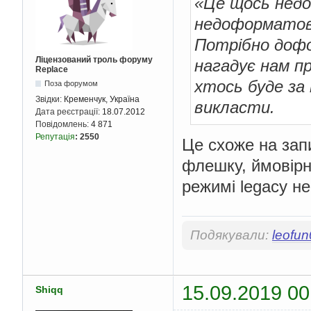
«Це щось недо
недоформатован
Потрібно дофо
Ліцензований троль форуму
нагадує нам п
Replace
хтось буде за 
Поза форумом
Звідки:
Кременчук, Україна
викласти.
Дата реєстрації:
18.07.2012
Повідомлень:
4 871
Репутація
:
2550
Це схоже на зап
флешку, ймовірно
режимі legacy не
Подякували:
leofu
15.09.2019 00
Shiqq