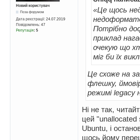
Новий користувач
«Це щось нед
Поза форумом
недоформатова
Дата реєстрації:
24.07.2019
Повідомлень:
47
Потрібно до
Репутація
:
5
приклад нага
очекую що хт
міг би їх вик
Це схоже на з
флешку, ймовір
режимі legacy
Ні не так, читай
цей "unallocated
Ubuntu, і остано
щось йому переш