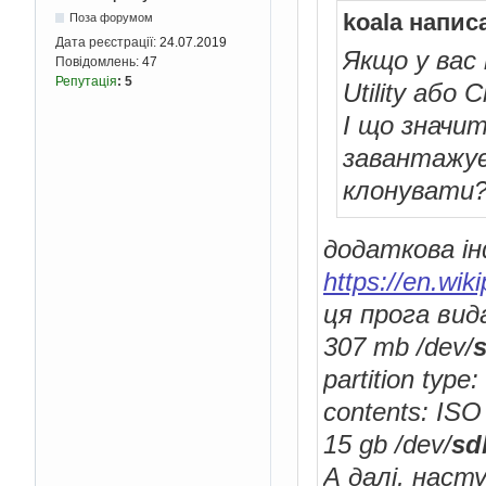
koala напис
Поза форумом
Дата реєстрації:
24.07.2019
Якщо у вас
Повідомлень:
47
Репутація
:
5
Utility або 
І що значит
завантажуєт
клонувати
додаткова ін
https://en.wi
ця прога вид
307 mb /dev/
partition typ
contents: ISO 
15 gb /dev/
s
А далі, насту