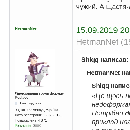
чужий. А щастя-д
15.09.2019 20
HetmanNet
HetmanNet (15
Shiqq написав:
HetmanNet на
Shiqq напис
Ліцензований троль форуму
«Це щось н
Replace
недоформато
Поза форумом
Звідки:
Кременчук, Україна
Потрібно д
Дата реєстрації:
18.07.2012
приклад на
Повідомлень:
4 871
Репутація
:
2550