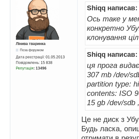
Shiqq написав:
Ось таке у мен
конкретно Убу
клонування ціло
Лінива тваринка
Поза форумом
Shiqq написав:
Дата реєстрації:
01.05.2013
Повідомлень:
15 838
ця прога видає
Репутація
:
13496
307 mb /dev/sd
partition type:
contents: ISO 9
15 gb /dev/sdb 
Це не диск з Уб
Будь ласка, опи
отримати в резу