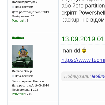
Новий користувач
або його partiti
Поза форумом
скріпт Powershe
Дата реєстрації:
24.07.2019
Повідомлень:
47
backup, не відом
Репутація
:
5
13.09.2019 01
flatliner
man dd
https://www.tecmi
Replace Group
Подякували:
leofu
Поза форумом
Звідки:
Україна, Полтава
Дата реєстрації:
19.09.2016
Повідомлень:
1 103
Репутація
:
741