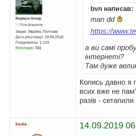
bvn написав:
man dd
Replace Group
Поза форумом
https://www.te
Звідки:
Україна, Полтава
Дата реєстрації:
19.09.2016
Повідомлень:
1 103
а ви самі проб
Репутація
:
741
інтернеті?
Там дуже велик
Колись давно я п
всих вже не пам
разів - сетапил
14.09.2019 06
koala