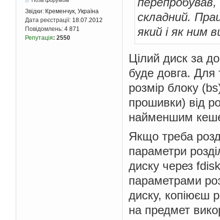
перепробував, 
Поза форумом
Звідки:
Кременчук, Україна
складний. Пра
Дата реєстрації:
18.07.2012
який і як ним 
Повідомлень:
4 871
Репутація
:
2550
Цілий диск за до
буде довга. Для
розмір блоку (b
прошивки) від ро
найменшим кешем
Якщо треба розді
параметри розді
диску через fdi
параметрами роз
диску, копіюєш 
на предмет викор