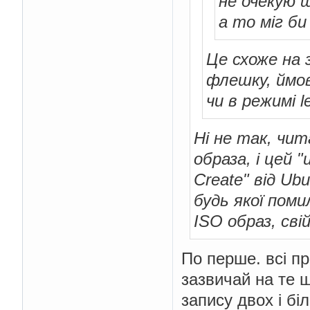
не очекую 
а то міг би
Це схоже на 
флешку, ймов
чи в режимі 
Ні не так, чит
образа, і цей "
Create" від Ub
будь якої пом
ISO образ, сві
По перше. всі п
зазвичай на те 
запису двох і бі