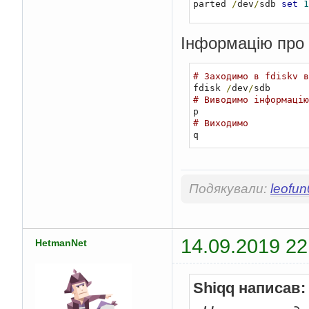
parted 
/
dev
/
sdb 
set
1
Інформацію про 
# Заходимо в fdiskv в
fdisk 
/
dev
/
# Виводимо інформацію
# Виходимо
q
Подякували:
leofu
14.09.2019 22
HetmanNet
Shiqq написав: