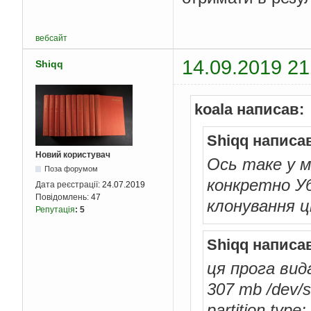
вебсайт
14.09.2019 21
Shiqq
koala написав:
Shiqq написа
Новий користувач
Ось таке у м
Поза форумом
конкретно Уб
Дата реєстрації:
24.07.2019
Повідомлень:
47
клонування ці
Репутація
:
5
Shiqq написа
ця прога вид
307 mb /dev/
partition typ