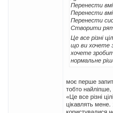
Перенести вмі
Перенести вмі
Перенести сис
Створити рят
Це все різні ц
що ви хочете 
хочете зробит
нормальне ріш
моє перше запит
тобто найліпше, 
«Це все різні ці
цікавлять мене.
користувалися н