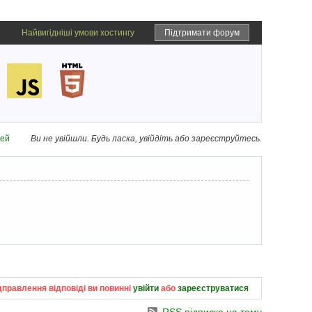
Найвигідніші умови хостингу
Підтримати форум
дей
Ви не увійшли.
Будь ласка, увійдіть або зареєструйтесь.
дправлення відповіді ви повинні
увійти
або
зареєструватися