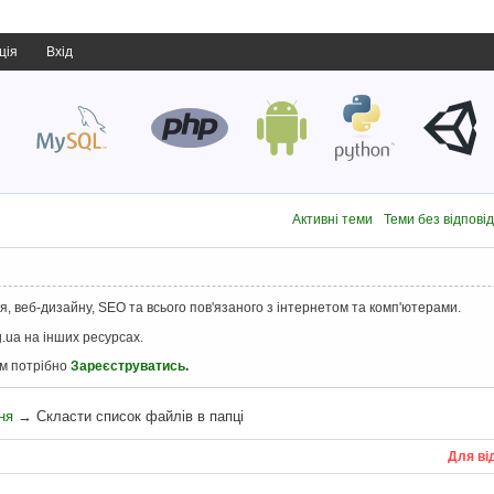
ція
Вхід
Активні теми
Теми без відпові
, веб-дизайну, SEO та всього пов'язаного з інтернетом та комп'ютерами.
.ua на інших ресурсах.
ам потрібно
Зареєструватись
.
ня
→
Скласти список файлів в папці
Для ві