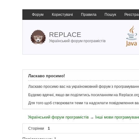
Форум
Користувачі
Правила
Пошук
Реєстра
REPLACE
Український форум програмістів
Ласкаво просимо!
Ласкаво просимо вас на україномовний форум з програмування
Будемо вдячні, якщо ви поділитись посиланням на Replace.org
Для того щоб створювати теми та надсилати повідомлення в
Український форум програмістів
→
Інші мови програмуван
Сторінки
1