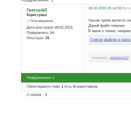
Повідомлення: 1
28.10.2019 15:14:28
Воста
Григорій2
Користувач
Часом треба витягти сп
Поза форумом
Даний файл поможе
Дата реєстрації:
09.02.2015
В мене є папки, наприк
Повідомлень:
44
Репутація
:
35
Список файлів в папці.
Подякували:
0xDADA11C7
Повідомлення: 1
Переглядають тему:
1
гість,
0
користувачів
Сторінки
1