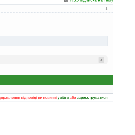
RSS підписка на тему
1
1
дправлення відповіді ви повинні
увійти
або
зареєструватися