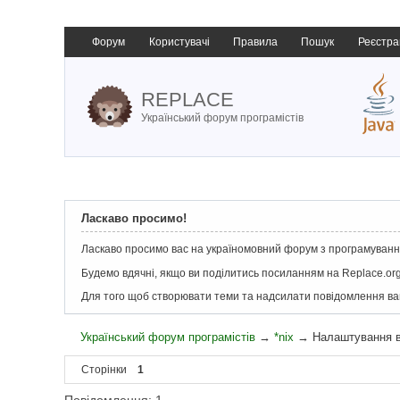
Форум
Користувачі
Правила
Пошук
Реєстра
REPLACE
Український форум програмістів
Ласкаво просимо!
Ласкаво просимо вас на україномовний форум з програмування
Будемо вдячні, якщо ви поділитись посиланням на Replace.org
Для того щоб створювати теми та надсилати повідомлення в
Український форум програмістів
→
*nix
→
Налаштування в
Сторінки
1