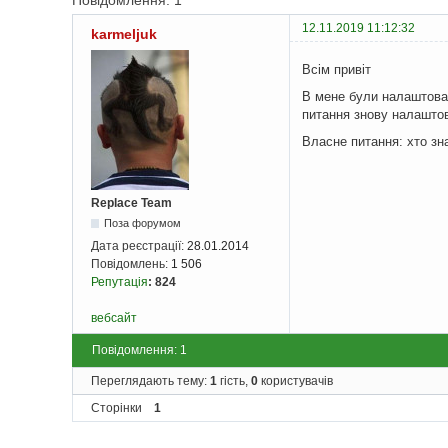
Повідомлення: 1
12.11.2019 11:12:32
karmeljuk
Всім привіт
В мене були налаштова
питання знову налаштов
Власне питання: хто зн
Replace Team
Поза форумом
Дата реєстрації:
28.01.2014
Повідомлень:
1 506
Репутація
:
824
вебсайт
Повідомлення: 1
Переглядають тему:
1
гість,
0
користувачів
Сторінки
1