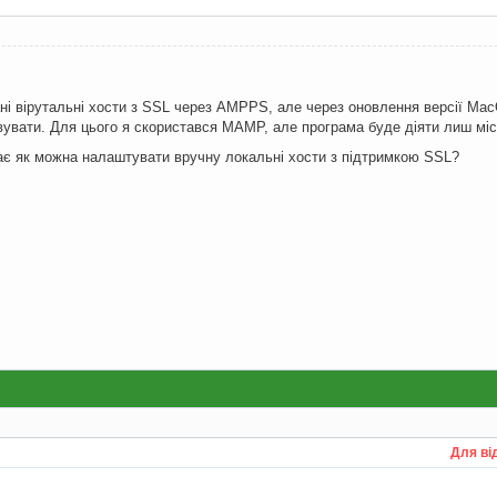
ні вірутальні хости з SSL через AMPPS, але через оновлення версії Ma
увати. Для цього я скористався MAMP, але програма буде діяти лиш міс
ає як можна налаштувати вручну локальні хости з підтримкою SSL?
Для ві