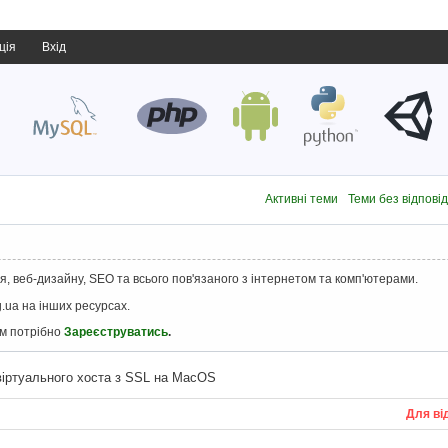
ція
Вхід
Активні теми
Теми без відпові
, веб-дизайну, SEO та всього пов'язаного з інтернетом та комп'ютерами.
.ua на інших ресурсах.
ам потрібно
Зареєструватись
.
іртуального хоста з SSL на MacOS
Для ві