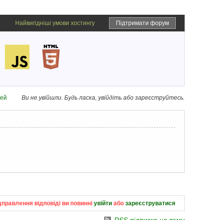
Найвигідніші умови хостингу
Підтримати форум
дей
Ви не увійшли.
Будь ласка, увійдіть або зареєструйтесь.
дправлення відповіді ви повинні
увійти
або
зареєструватися