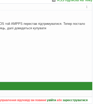
RSS підписка на тему
1
cOS той AMPPS перестав підтримуватися. Тепер постало
яць, далі доведеться купувати
дправлення відповіді ви повинні
увійти
або
зареєструватися