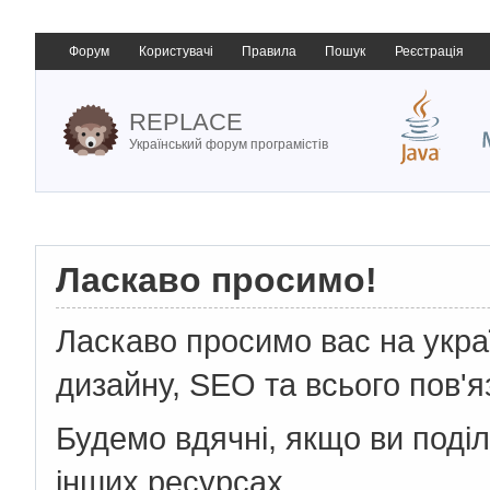
Форум
Користувачі
Правила
Пошук
Реєстрація
REPLACE
Український форум програмістів
Ласкаво просимо!
Ласкаво просимо вас на укр
дизайну, SEO та всього пов'я
Будемо вдячні, якщо ви поді
інших ресурсах.