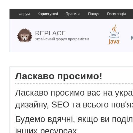
Форум
Користувачі
Правила
Пошук
Реєстрація
REPLACE
Український форум програмістів
Ласкаво просимо!
Ласкаво просимо вас на укр
дизайну, SEO та всього пов'я
Будемо вдячні, якщо ви поді
інших ресурсах.