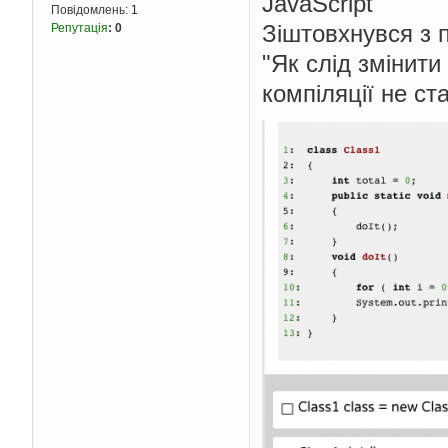
JavaScript
Повідомлень:
1
Зіштовхнувся з 
Репутація
:
0
"Як слід змінит
компіляції не ст