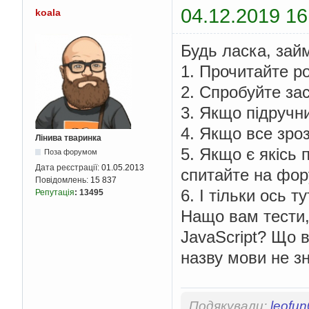
04.12.2019 16
koala
Будь ласка, зай
1. Прочитайте ро
2. Спробуйте за
3. Якщо підручни
4. Якщо все зроз
Лінива тваринка
5. Якщо є якісь 
Поза форумом
Дата реєстрації:
01.05.2013
спитайте на фору
Повідомлень:
15 837
6. І тільки ось т
Репутація
:
13495
Нащо вам тести, 
JavaScript? Що в
назву мови не з
Подякували:
leofu