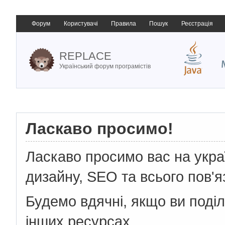
Форум
Користувачі
Правила
Пошук
Реєстрація
REPLACE
Український форум програмістів
Ласкаво просимо!
Ласкаво просимо вас на укр
дизайну, SEO та всього пов'я
Будемо вдячні, якщо ви поді
інших ресурсах.