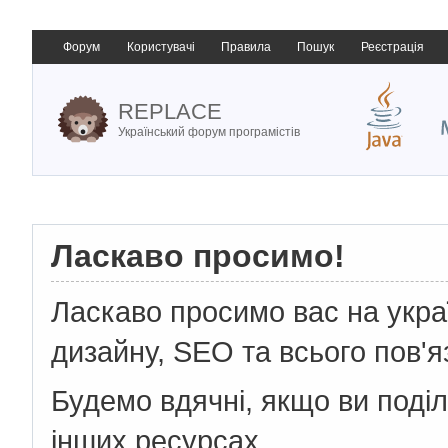
Форум
Користувачі
Правила
Пошук
Реєстрація
REPLACE
Український форум програмістів
Ласкаво просимо!
Ласкаво просимо вас на укр
дизайну, SEO та всього пов'я
Будемо вдячні, якщо ви поді
інших ресурсах.