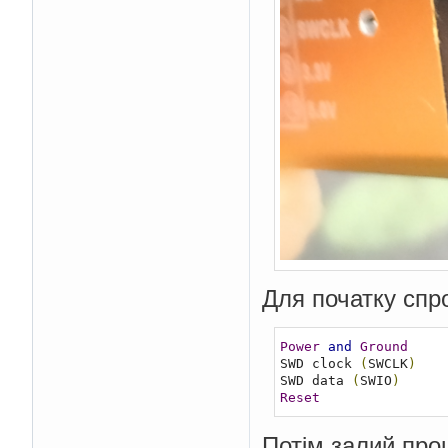
Для початку спр
Power
and
Ground
SWD clock 
(
SWCLK
)
SWD data 
(
SWIO
)
Reset
Потім залий про