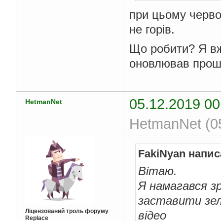
при цьому червон
не горів.
Що робити? Я вже
оновлював прошив
05.12.2019 00
HetmanNet
HetmanNet (05
FakiNyan напис
Вітаю.
Я намагався з
заставити зел
Ліцензований троль форуму
відео
Replace