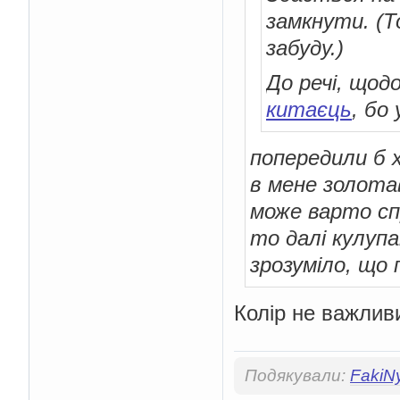
замкнути. (Т
забуду.)
До речі, щод
китаєць
, бо
попередили б х
в мене золота
може варто сп
то далі кулупа
зрозуміло, що
Колір не важливи
Подякували:
FakiN