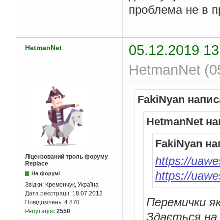
проблема не в п
05.12.2019 13
HetmanNet
HetmanNet (05
FakiNyan напис
HetmanNet на
FakiNyan на
Ліцензований троль форуму
https://uaw
Replace
https://uaw
На форумі
Звідки:
Кременчук, Україна
Дата реєстрації:
18.07.2012
Перемички я
Повідомлень:
4 870
Репутація
:
2550
Здається на 