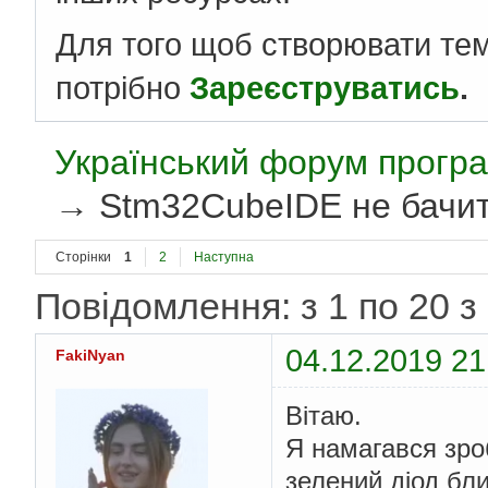
Для того щоб створювати те
потрібно
Зареєструватись
.
Український форум програ
→
Stm32CubeIDE не бачит
Сторінки
1
2
Наступна
Повідомлення: з 1 по 20 з
04.12.2019 21
FakiNyan
Вітаю.
Я намагався зроб
зелений діод бли