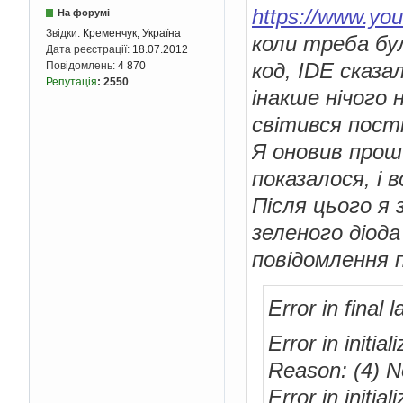
https://www.y
На форумі
Звідки:
Кременчук, Україна
коли треба бу
Дата реєстрації:
18.07.2012
код, IDE сказа
Повідомлень:
4 870
Репутація
:
2550
інакше нічого 
світився пості
Я оновив прош
показалося, і 
Після цього я
зеленого діода
повідомлення 
Error in final
Error in initia
Reason: (4) N
Error in initia