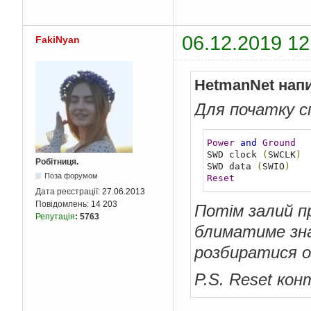
06.12.2019 12
FakiNyan
HetmanNet нап
Для початку с
Power
and
Ground
SWD clock 
(
SWCLK
)
Робітниця.
SWD data 
(
SWIO
)
Поза форумом
Reset
Дата реєстрації:
27.06.2013
Повідомлень:
14 203
Потім залий п
Репутація
:
5763
блиматиме зна
розбиратися о
P.S. Reset ко