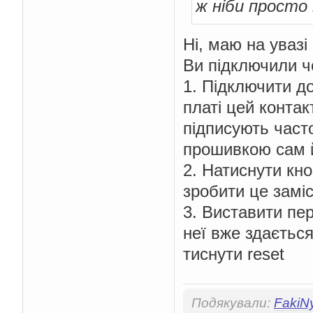
ж ніби просто 
Ні, маю на увазі
Ви підключили чо
1. Підключити до
платі цей контак
підписують часто
прошивкою сам 
2. Натиснути кн
зробити це замі
3. Виставити пер
неї вже здається
тиснути reset
Подякували:
FakiN