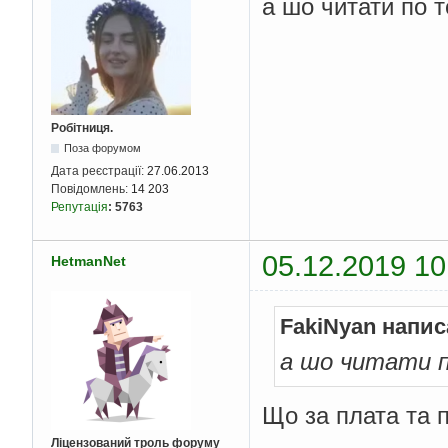
а шо читати по 
Робітниця.
Поза форумом
Дата реєстрації:
27.06.2013
Повідомлень:
14 203
Репутація
:
5763
05.12.2019 10
HetmanNet
FakiNyan напис
а шо читати 
Що за плата та 
Ліцензований троль форуму