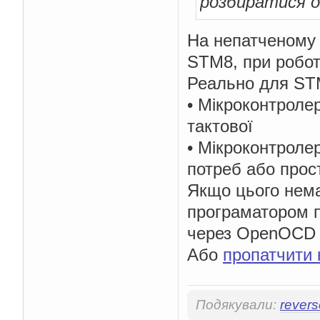
розбиратися о
На непатченому 
STM8, при робот
Реально для STM
• Мікроконтролер
тактової
• Мікроконтрол
потреб або прос
Якщо цього нема
програматором п
через OpenOCD п
Або
пропатчити 
Подякували:
rever