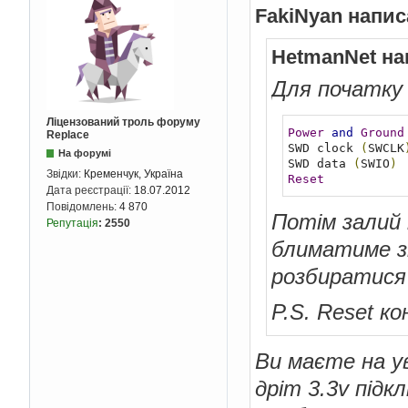
FakiNyan напис
HetmanNet на
Для початку 
Ліцензований троль форуму
Power
and
Ground
Replace
SWD clock 
(
SWCLK
На форумі
SWD data 
(
SWIO
)
Звідки:
Кременчук, Україна
Reset
Дата реєстрації:
18.07.2012
Повідомлень:
4 870
Потім залий 
Репутація
:
2550
блиматиме з
розбиратися 
P.S. Reset к
Ви маєте на у
дріт 3.3v підк