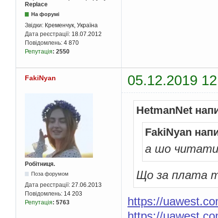
Replace
На форумі
Звідки:
Кременчук, Україна
Дата реєстрації:
18.07.2012
Повідомлень:
4 870
Репутація
:
2550
05.12.2019 12
FakiNyan
HetmanNet нап
FakiNyan нап
а шо читати
Робітниця.
Що за плата 
Поза форумом
Дата реєстрації:
27.06.2013
Повідомлень:
14 203
https://uawest.c
Репутація
:
5763
https://uawest.c