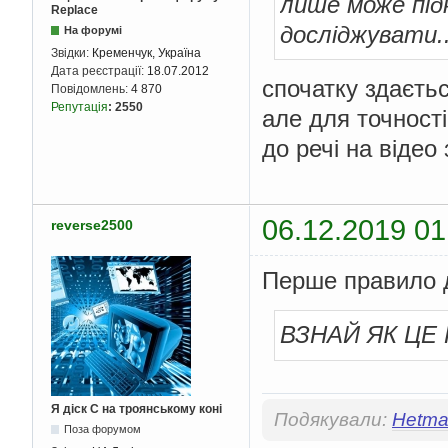
лише може під
Replace
досліджувати.
На форумі
Звідки:
Кременчук, Україна
Дата реєстрації:
18.07.2012
спочатку здаєть
Повідомлень:
4 870
Репутація
:
2550
але для точності
до речі на віде
06.12.2019 01
reverse2500
Перше правило 
ВЗНАЙ ЯК ЦЕ
Я діск С на троянському коні
Подякували:
Hetma
Поза форумом