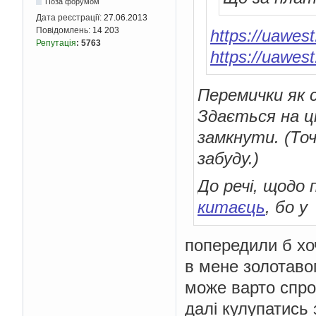
Поза форумом
Дата реєстрації:
27.06.2013
Повідомлень:
14 203
https://uawes
Репутація
:
5763
https://uawes
Перемички як 
Здається на ц
замкнути. (Точ
забуду.)
До речі, щодо
китаєць
, бо у
попередили б хоч
в мене золотаво
може варто спроб
далі кулупатись 