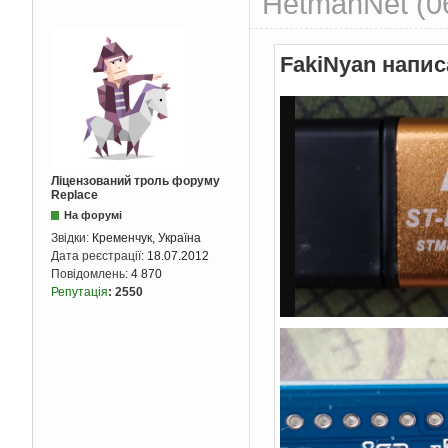
HetmanNet (06
FakiNyan напис
Ліцензований троль форуму
Replace
На форумі
Звідки:
Кременчук, Україна
Дата реєстрації:
18.07.2012
Повідомлень:
4 870
Репутація
:
2550