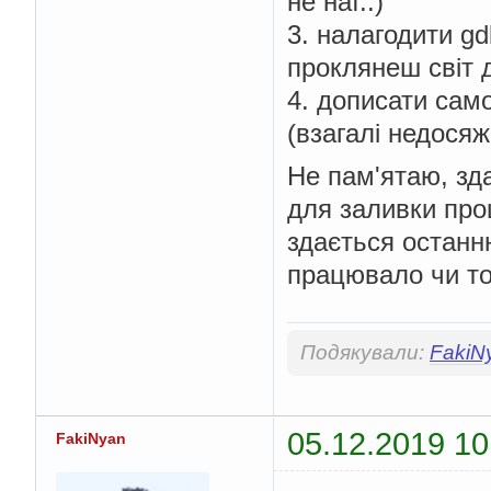
не наї..)
3. налагодити gd
проклянеш світ д
4. дописати сам
(взагалі недосяж
Не пам'ятаю, зд
для заливки про
здається останню
працювало чи то
Подякували:
FakiN
05.12.2019 10
FakiNyan