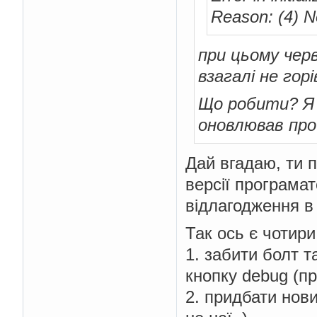
Reason: (4) N
при цьому черв
взагалі не горі
Що робити? Я в
оновлював прош
Дай вгадаю, ти п
версії програмат
відлагодження в
Так ось є чотир
1. забити болт т
кнопку debug (пр
2. придбати нови