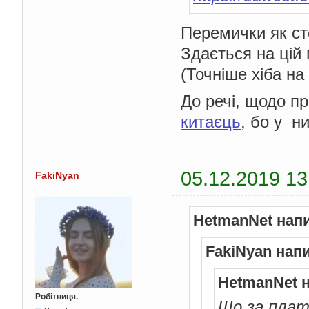
Перемички як ст
Здається на цій
(Точніше хіба на
До речі, щодо п
китаєць
, бо у н
05.12.2019 13
FakiNyan
HetmanNet нап
FakiNyan нап
HetmanNet 
Робітниця.
Що за пла