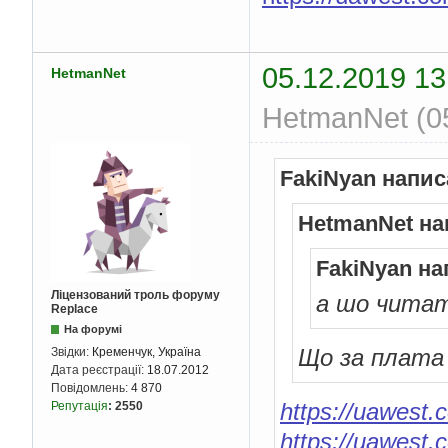
05.12.2019 13
HetmanNet
HetmanNet (05
FakiNyan напис
HetmanNet на
FakiNyan на
Ліцензований троль форуму
а шо чита
Replace
На форумі
Що за плата
Звідки:
Кременчук, Україна
Дата реєстрації:
18.07.2012
Повідомлень:
4 870
https://uawest.
Репутація
:
2550
https://uawest