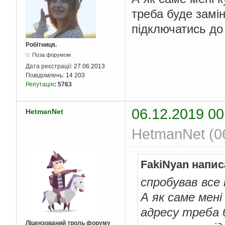
треба буде замі
підключатись до 
Робітниця.
Поза форумом
Дата реєстрації:
27.06.2013
Повідомлень:
14 203
Репутація
:
5763
06.12.2019 00
HetmanNet
HetmanNet (06
FakiNyan напис
спробував все 
А як саме мен
адресу треба б
Ліцензований троль форуму