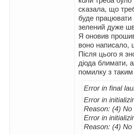
коли треба було 
сказала, що треб
буде працювати (
зелений дуже шв
Я оновив прошив
воно написало, 
Після цього я зн
діода блимати, 
помилку з таким
Error in final l
Error in initiali
Reason: (4) No 
Error in initiali
Reason: (4) No 