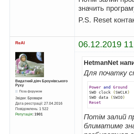
значить програм
P.S. Reset конта
06.12.2019 11
ReAl
HetmanNet нап
Для початку с
Видатний діяч Броунівського
Руху
Power
and
Ground
Поза форумом
SWD clock 
(
SWCLK
)
SWD data 
(
SWIO
)
Звідки:
Бровари
Reset
Дата реєстрації:
27.04.2016
Повідомлень:
1 522
Репутація
:
1901
Потім залий п
блиматиме зна