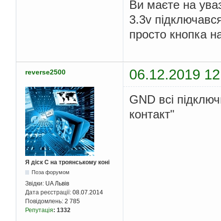
Ви маєте на ува
3.3v підключався
просто кнопка на
06.12.2019 12
reverse2500
GND всі підключ
контакт"
Я діск С на троянському коні
Поза форумом
Звідки:
UA Львів
Дата реєстрації:
08.07.2014
Повідомлень:
2 785
Репутація
:
1332