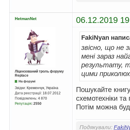
06.12.2019 19
HetmanNet
FakiNyan напис
звісно, що не
мені зараз най
результату, то
Ліцензований троль форуму
цими приколю
Replace
На форумі
Пошукайте книгу
Звідки:
Кременчук, Україна
Дата реєстрації:
18.07.2012
схемотехніки та 
Повідомлень:
4 870
Репутація
:
2550
Потім можна буд
Подякували:
FakiN