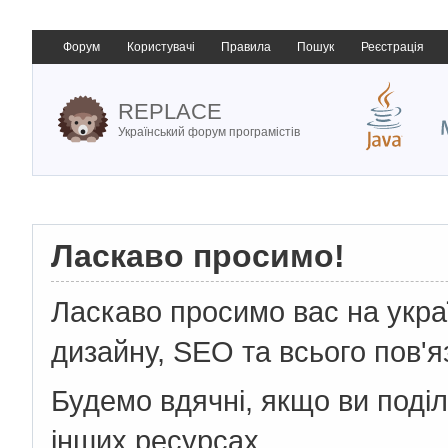
Форум
Користувачі
Правила
Пошук
Реєстрація
REPLACE
Український форум програмістів
Ласкаво просимо!
Ласкаво просимо вас на укр
дизайну, SEO та всього пов'я
Будемо вдячні, якщо ви поді
інших ресурсах.