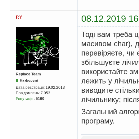
08.12.2019 16
P.Y.
Тоді вам треба 
масивом char), д
перевіряєте, чи 
збільшуєте лічи
використайте змі
Replace Team
лежить у лічильн
На форумі
Дата реєстрації:
19.02.2013
виводите стільки
Повідомлень:
7 953
лічильнику; післ
Репутація
:
5160
Загальний алгор
програму.