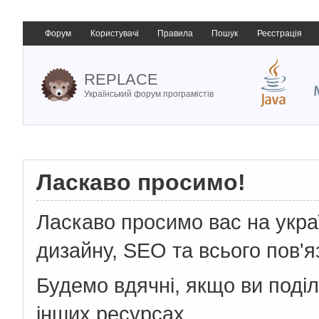
Форум
Користувачі
Правила
Пошук
Реєстрація
REPLACE
Український форум програмістів
Ласкаво просимо!
Ласкаво просимо вас на укр
дизайну, SEO та всього пов'я
Будемо вдячні, якщо ви поді
інших ресурсах.