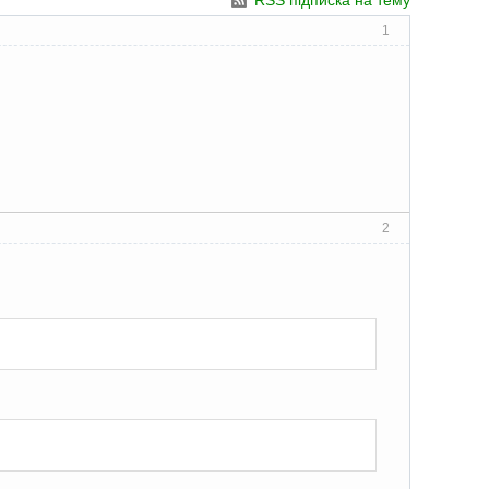
RSS підписка на тему
1
2