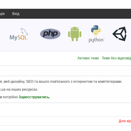
ція
Вхід
Активні теми
Теми без відпові
, веб-дизайну, SEO та всього пов'язаного з інтернетом та комп'ютерами.
.ua на інших ресурсах.
ам потрібно
Зареєструватись
.
Для ві