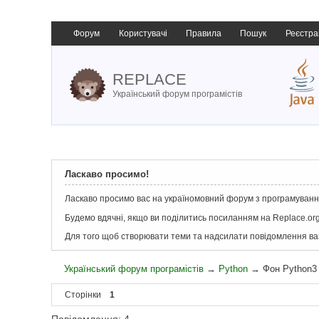
Форум
Користувачі
Правила
Пошук
Реєстра
REPLACE
Український форум програмістів
Ласкаво просимо!
Ласкаво просимо вас на україномовний форум з програмування
Будемо вдячні, якщо ви поділитись посиланням на Replace.org
Для того щоб створювати теми та надсилати повідомлення в
Український форум програмістів
→
Python
→
Фон Python3
Сторінки
1