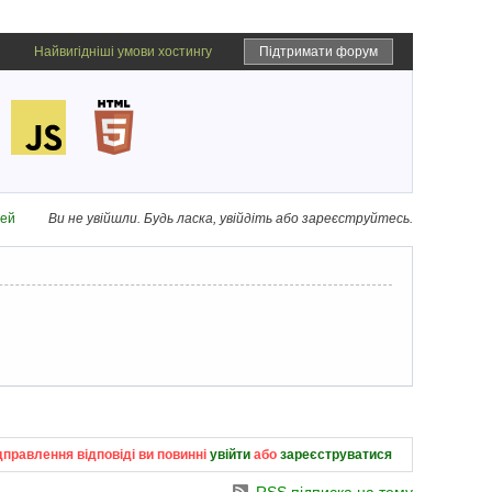
Найвигідніші умови хостингу
Підтримати форум
дей
Ви не увійшли.
Будь ласка, увійдіть або зареєструйтесь.
дправлення відповіді ви повинні
увійти
або
зареєструватися