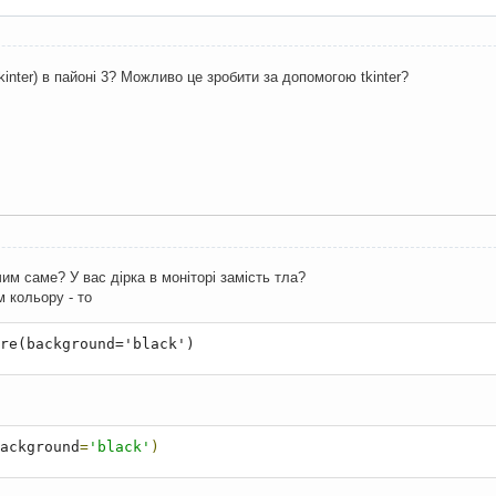
tkinter) в пайоні 3? Можливо це зробити за допомогою tkinter?
им саме? У вас дірка в моніторі замість тла?
 кольору - то
re(background='black')
ackground
=
'black'
)