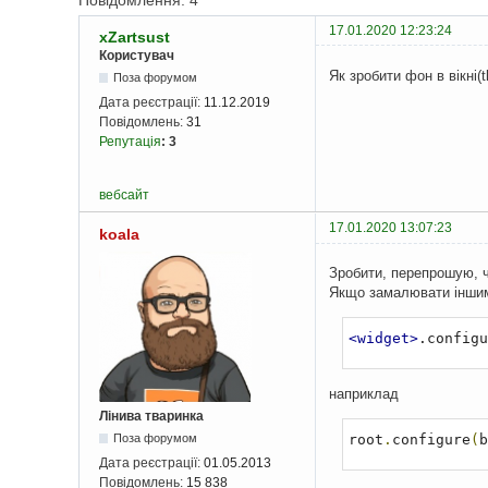
Повідомлення: 4
17.01.2020 12:23:24
xZartsust
Користувач
Як зробити фон в вікні(
Поза форумом
Дата реєстрації:
11.12.2019
Повідомлень:
31
Репутація
:
3
вебсайт
17.01.2020 13:07:23
koala
Зробити, перепрошую, ч
Якщо замалювати іншим
<widget>
.configu
наприклад
Лінива тваринка
root
.
configure
(
b
Поза форумом
Дата реєстрації:
01.05.2013
Повідомлень:
15 838