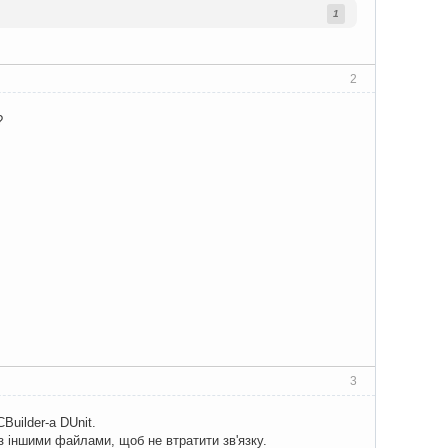
1
2
?
3
Builder-а DUnit.
 з іншими файлами, щоб не втратити зв'язку.