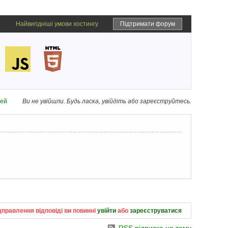
Найвигідніші умови хостингу
Підтримати форум
дей
Ви не увійшли.
Будь ласка, увійдіть або зареєструйтесь.
дправлення відповіді ви повинні
увійти
або
зареєструватися