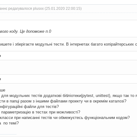
ннє редагувалося plusxx (25.01.2020 22:00:15)
вого коду. Це допоможе п.0
пишете і зберігаєте модульні тести. В інтернетах багато копірайтерських с
т
т
нше
я модульних тестів додаткові бібліотеки(pytest, unittest), якщо так то я
ти в папці разом з іншими файлами проекту чи в окремім каталозі?
фігураційні файли для тестів?
араметризацію в тестах при можливості?
ласси при написанні тестів чи обмежуєтесь функціональним кодом?
 по темі?