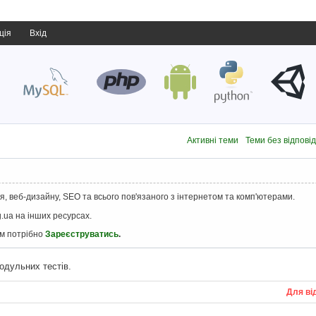
ція
Вхід
Активні теми
Теми без відпові
, веб-дизайну, SEO та всього пов'язаного з інтернетом та комп'ютерами.
.ua на інших ресурсах.
ам потрібно
Зареєструватись
.
одульних тестів.
Для ві