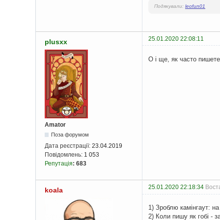
Подякували:
leofun01
25.01.2020 22:08:11
plusxx
О і ще, як часто пишете
Amator
Поза форумом
Дата реєстрації:
23.04.2019
Повідомлень:
1 053
Репутація
:
683
25.01.2020 22:18:34
Воста
koala
1) Зроблю камінгаут: на
2) Коли пишу як гобі - 