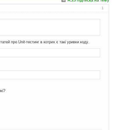
RSS підписка на тему
1
татей про Unit-тестинг в котрих є такі уривки коду.
кі?