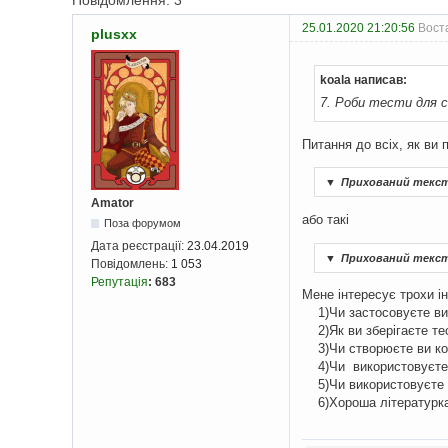
Повідомлення: 3
25.01.2020 21:20:56
Воста
plusxx
koala написав:
7. Роби тести для с
Питання до всіх, як ви 
▼
Прихований текс
Amator
або такі
Поза форумом
Дата реєстрації:
23.04.2019
▼
Прихований текс
Повідомлень:
1 053
Репутація
:
683
Мене інтересує трохи і
1)Чи застосовуєте ви дл
2)Як ви зберігаєте тес
3)Чи створюєте ви кон
4)Чи використовуєте п
5)Чи використовуєте к
6)Хороша літературка