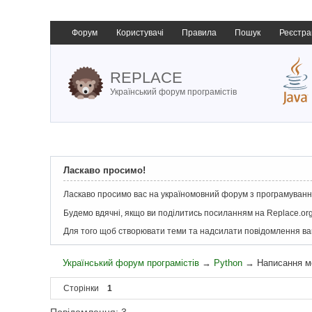
Форум
Користувачі
Правила
Пошук
Реєстра
REPLACE
Український форум програмістів
Ласкаво просимо!
Ласкаво просимо вас на україномовний форум з програмування
Будемо вдячні, якщо ви поділитись посиланням на Replace.org
Для того щоб створювати теми та надсилати повідомлення в
Український форум програмістів
→
Python
→
Написання м
Сторінки
1