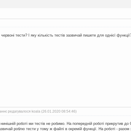
 червоні тести? І яку кількість тестів зазвичай пишете для однієї функції
ннє редагувалося koala (26.01.2020 08:54:46)
 нинішній роботі ми тестів не робимо. На попередній роботі прикрутив до C
зазвичай роблю тести у тому ж файлі в окремій функції. На роботі - разом