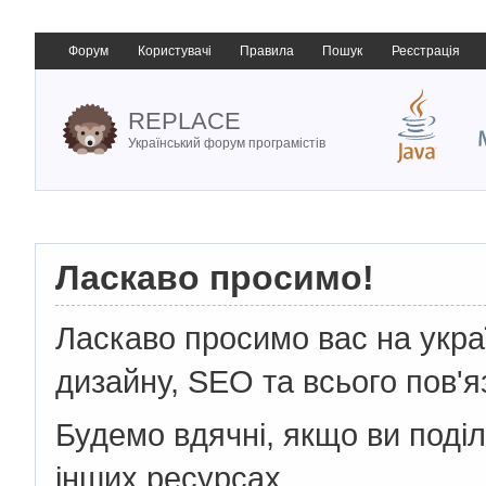
Форум
Користувачі
Правила
Пошук
Реєстрація
REPLACE
Український форум програмістів
Ласкаво просимо!
Ласкаво просимо вас на укр
дизайну, SEO та всього пов'я
Будемо вдячні, якщо ви поді
інших ресурсах.