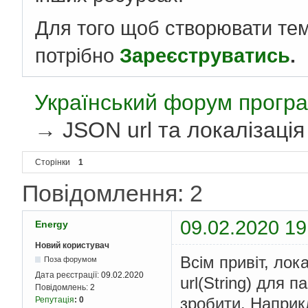
Для того щоб створювати те
потрібно
Зареєструватись
.
Український форум програ
→
JSON url та локалізація
Сторінки
1
Повідомлення: 2
09.02.2020 19
Energy
Новий користувач
Всім привіт, лок
Поза форумом
Дата реєстрації:
09.02.2020
url(String) для 
Повідомлень:
2
зробити. Напри
Репутація
:
0