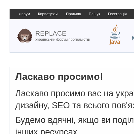
Форум
Користувачі
Правила
Пошук
Реєстрація
REPLACE
Український форум програмістів
Ласкаво просимо!
Ласкаво просимо вас на укр
дизайну, SEO та всього пов'я
Будемо вдячні, якщо ви поді
інших ресурсах.