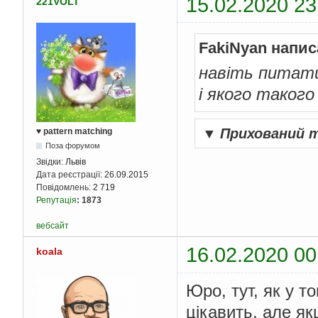
15.02.2020 23
221VOLT
FakiNyan напис
навіть питати
і якого такого
▼
Прихований 
♥ pattern matching
Поза форумом
Звідки:
Львів
Дата реєстрації:
26.09.2015
Повідомлень:
2 719
Репутація
:
1873
вебсайт
16.02.2020 00
koala
Юро, тут, як у т
цікавить, але я