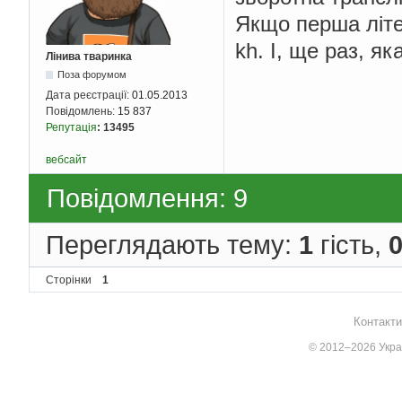
Якщо перша літе
kh. І, ще раз, я
Лінива тваринка
Поза форумом
Дата реєстрації:
01.05.2013
Повідомлень:
15 837
Репутація
:
13495
вебсайт
Повідомлення: 9
Переглядають тему:
1
гість,
Сторінки
1
Контакти
© 2012–2026 Украї