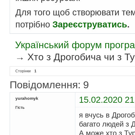
Для того щоб створювати те
потрібно
Зареєструватись
.
Український форум програ
→
Хто з Дрогобича чи з Т
Сторінки
1
Повідомлення: 9
15.02.2020 21
yurahomyk
Гість
я вчусь в Дрого
багато людей з Д
А може хто з Ту