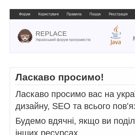
Форум
Користувачі
Правила
Пошук
Реєстрація
REPLACE
Український форум програмістів
Ласкаво просимо!
Ласкаво просимо вас на укр
дизайну, SEO та всього пов'я
Будемо вдячні, якщо ви поді
інших ресурсах.