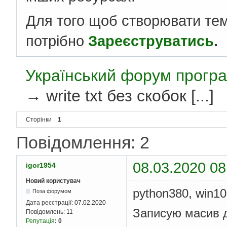
Для того щоб створювати те
потрібно
Зареєструватись
.
Український форум програ
→
write txt без скобок [...]
Сторінки
1
Повідомлення: 2
08.03.2020 08
igor1954
Новий користувач
python380, win10
Поза форумом
Дата реєстрації:
07.02.2020
Записую масив д
Повідомлень:
11
Репутація
:
0