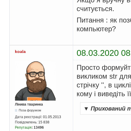
считується.
Питання : як поз
компьютер?
08.03.2020 08
koala
Просто формуйте
викликом str для
стрічку '', в ци
кому і виведіть її
Лінива тваринка
▼
Прихований 
Поза форумом
Дата реєстрації:
01.05.2013
Повідомлень:
15 838
Репутація
:
13496