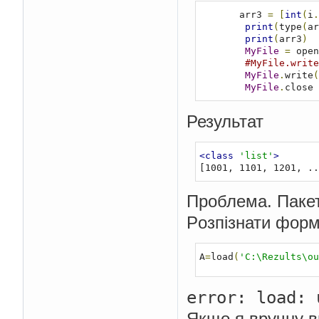
       arr3 
=
[
int
(
i
.
print
(
type
(
ar
print
(
arr3
)
MyFile
=
 open
#MyFile.write
MyFile
.
write
(
MyFile
.
close 
Результат
<class
'list'
>
[1001, 1101, 1201, ..
Проблема. Пакет
Pозпізнати форм
A
=
load
(
'C:\Rezults\ou
error: load: 
Якщо я вручну 