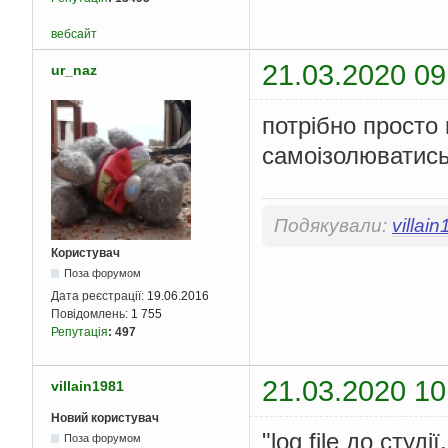
вебсайт
21.03.2020 09
ur_naz
потрібно просто 
самоізолюватис
Подякували:
villai
Користувач
Поза форумом
Дата реєстрації:
19.06.2016
Повідомлень:
1 755
Репутація
:
497
21.03.2020 10
villain1981
Новий користувач
"log file до студії.
Поза форумом