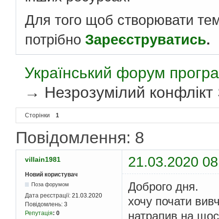
Для того щоб створювати те
потрібно
Зареєструватись
.
Український форум програ
→
Незрозумілий конфлікт 
Сторінки
1
Повідомлення: 8
21.03.2020 08
villain1981
Новий користувач
Доброго дня.
Поза форумом
Дата реєстрації:
21.03.2020
хочу почати вивч
Повідомлень:
3
натрапив на щось
Репутація
:
0