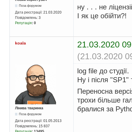
ну . . . не ліцен
Поза форумом
Дата реєстрації:
21.03.2020
І як це обійти?!
Повідомлень:
3
Репутація
:
0
21.03.2020 09
koala
(21.03.2020 0
log file до студії.
Ну і після "SP1"
Переносна версія
трохи більше га
бралися за Pyth
Лінива тваринка
Поза форумом
Дата реєстрації:
01.05.2013
Повідомлень:
15 837
Репутація
:
13495