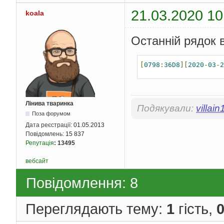
21.03.2020 10
koala
Останній рядок 
[
0798
:
36D8
][
2020
-
03
-
2
Лінива тваринка
Подякували:
villai
Поза форумом
Дата реєстрації:
01.05.2013
Повідомлень:
15 837
Репутація
:
13495
вебсайт
Повідомлення: 8
Переглядають тему:
1
гість,