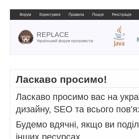
Форум
Користувачі
Правила
Пошук
Реєстрація
REPLACE
Український форум програмістів
Ласкаво просимо!
Ласкаво просимо вас на укр
дизайну, SEO та всього пов'я
Будемо вдячні, якщо ви поді
інших ресурсах.