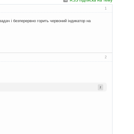
RSS підписка на тему
1
задач і безперервно горить червоний індикатор на
2
1