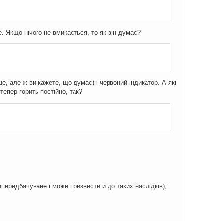
е. Якщо нічого не вмикається, то як він думає?
е, але ж ви кажете, що думає) і червоний індикатор. А які
тепер горить постійно, так?
епередбачуване і може призвести й до таких наслідків);