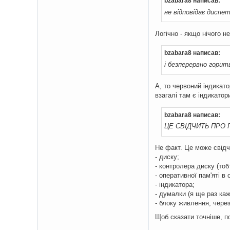
bzabara8 написав:
не відповідає диспе
Логічно - якщо нічого н
bzabara8 написав:
і безперервно горит
А, то червоний індикато
взагалі там є індикатор
bzabara8 написав:
ЦЕ СВІДЧИТЬ ПРО 
Не факт. Це може свідч
- диску;
- контролера диску (тоб
- оперативної пам'яті 
- індикатора;
- думалки (я ще раз каж
- блоку живлення, чере
Щоб сказати точніше, п