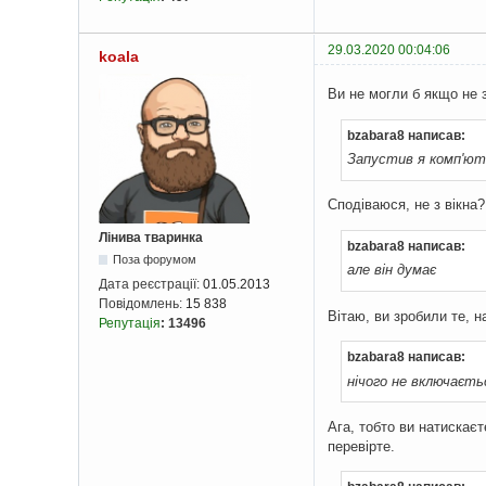
29.03.2020 00:04:06
koala
Ви не могли б якщо не 
bzabara8 написав:
Запустив я комп'ют
Сподіваюся, не з вікна
Лінива тваринка
bzabara8 написав:
Поза форумом
але він думає
Дата реєстрації:
01.05.2013
Повідомлень:
15 838
Вітаю, ви зробили те, н
Репутація
:
13496
bzabara8 написав:
нічого не включаєть
Ага, тобто ви натискаєт
перевірте.