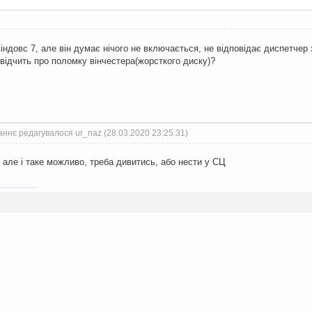
індовс 7, але він думає нічого не включається, не відповідає диспетчер 
відчить про поломку вінчестера(жорсткого диску)?
ннє редагувалося ur_naz (28.03.2020 23:25:31)
, але і таке можливо, треба дивитись, або нести у СЦ