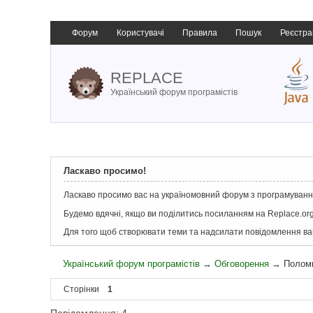
Форум
Користувачі
Правила
Пошук
Реєстра
REPLACE
Український форум програмістів
Ласкаво просимо!
Ласкаво просимо вас на україномовний форум з програмування
Будемо вдячні, якщо ви поділитись посиланням на Replace.org
Для того щоб створювати теми та надсилати повідомлення в
Український форум програмістів
→
Обговорення
→
Полом
Сторінки
1