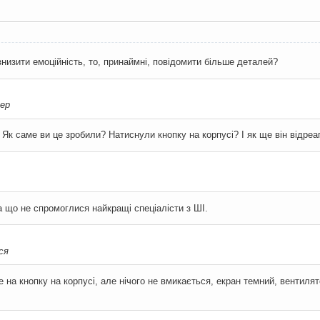
знизити емоційність, то, принаймні, повідомити більше деталей?
ер
? Як саме ви це зробили? Натиснули кнопку на корпусі? І як ще він відр
а що не спромоглися найкращі спеціалісти з ШІ.
ся
е на кнопку на корпусі, але нічого не вмикається, екран темний, вентиля