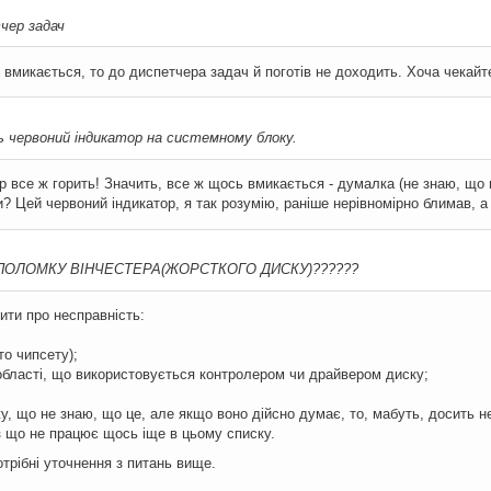
тчер задач
е вмикається, то до диспетчера задач й поготів не доходить. Хоча чекайт
ь червоний індикатор на системному блоку.
р все ж горить! Значить, все ж щось вмикається - думалка (не знаю, що ц
и? Цей червоний індикатор, я так розумію, раніше нерівномірно блимав, а 
ПОЛОМКУ ВІНЧЕСТЕРА(ЖОРСТКОГО ДИСКУ)??????
ити про несправність:
то чипсету);
в області, що використовується контролером чи драйвером диску;
у, що не знаю, що це, але якщо воно дійсно думає, то, мабуть, досить н
з що не працює щось іще в цьому списку.
отрібні уточнення з питань вище.