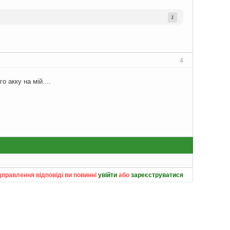
1
4
 акку на мій....
дправлення відповіді ви повинні
увійти
або
зареєструватися