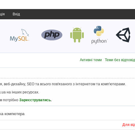
ція
Вхід
Активні теми
Теми без відпові
, веб-дизайну, SEO та всього пов'язаного з інтернетом та комп'ютерами.
.ua на інших ресурсах.
ам потрібно
Зареєструватись
.
ка компютера
Для ві