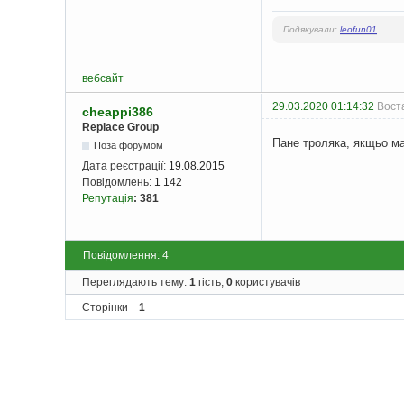
Подякували:
leofun01
вебсайт
29.03.2020 01:14:32
Вост
cheappi386
Replace Group
Пане троляка, якщьо має
Поза форумом
Дата реєстрації:
19.08.2015
Повідомлень:
1 142
Репутація
:
381
Повідомлення: 4
Переглядають тему:
1
гість,
0
користувачів
Сторінки
1