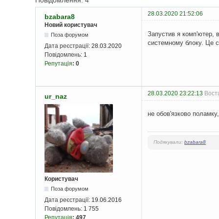
Повідомлення: 4
28.03.2020 21:52:06
bzabara8
Новий користувач
Запустив я комп'ютер, в
Поза форумом
системному блоку. Це с
Дата реєстрації:
28.03.2020
Повідомлень:
1
Репутація
:
0
28.03.2020 23:22:13
Воста
ur_naz
не обов'язково поламку
Подякували:
bzabara8
Користувач
Поза форумом
Дата реєстрації:
19.06.2016
Повідомлень:
1 755
Репутація
:
497