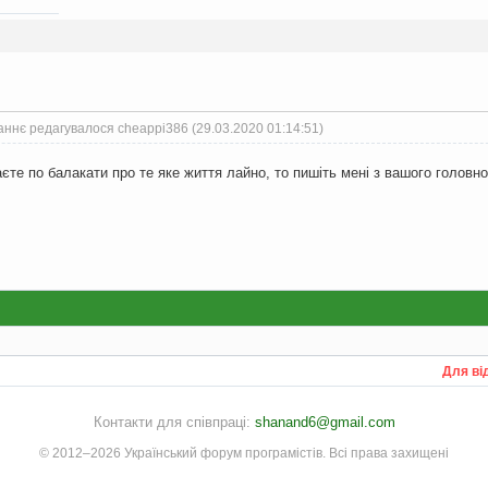
аннє редагувалося cheappi386 (29.03.2020 01:14:51)
те по балакати про те яке життя лайно, то пишіть мені з вашого головного
Для ві
Контакти для співпраці:
shanand6@gmail.com
© 2012–2026 Український форум програмістів. Всі права захищені