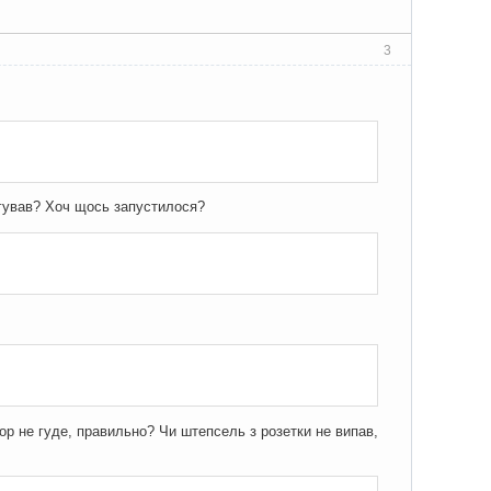
3
еагував? Хоч щось запустилося?
тор не гуде, правильно? Чи штепсель з розетки не випав,