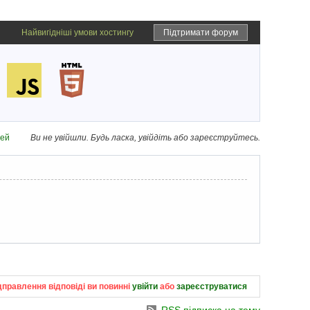
Найвигідніші умови хостингу
Підтримати форум
дей
Ви не увійшли.
Будь ласка, увійдіть або зареєструйтесь.
дправлення відповіді ви повинні
увійти
або
зареєструватися