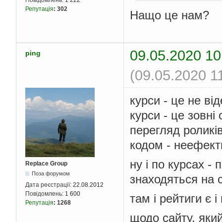
Репутація
:
302
Нащо це нам?
09.05.2020 10
ping
(09.05.2020 1
курси - це не ві
курси - це зовн
перегляд роликі
кодом - неефект
ну і по курсах 
Replace Group
Поза форумом
знаходяться на 
Дата реєстрації:
22.08.2012
Повідомлень:
1 600
там і рейтиги є і
Репутація
:
1268
щодо сайту, який