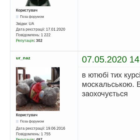
Користувач
Поза форумом
Звідки:
UA
Дата реєстрації:
17.01.2020
Повідомлень:
1 222
Репутація
:
302
07.05.2020 14
ur_naz
в ютюбі тих курс
москальською. Бо
заохочується
Користувач
Поза форумом
Дата реєстрації:
19.06.2016
Повідомлень:
1 755
Репутація
:
497