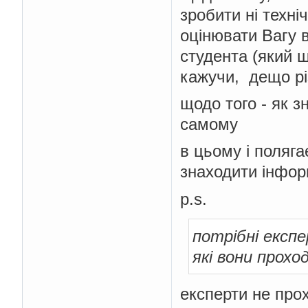
зробити ні техні
оцінювати Вагу ві
студента (який ш
кажучи, дещо різ
щодо того - як з
самому
в цьому і поляга
знаходити інформ
p.s.
потрібні експе
які вони прохо
експерти не про