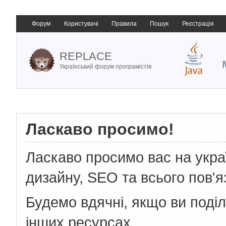
Форум
Користувачі
Правила
Пошук
Реєстрація
REPLACE
Український форум програмістів
Ласкаво просимо!
Ласкаво просимо вас на укр
дизайну, SEO та всього пов'я
Будемо вдячні, якщо ви поді
інших ресурсах.