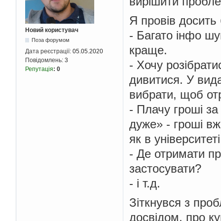
вирішити пробле
Я провів досить 
Новий користувач
- Багато інфо шу
Поза форумом
краще.
Дата реєстрації:
05.05.2020
Повідомлень:
3
- Хочу розібрати
Репутація
:
0
дивитися. У вида
вибрати, щоб отр
- Плачу гроші за
дуже» - гроші в
як в університеті
- Де отримати пр
застосувати?
- і т.д.
Зіткнувся з проб
досвідом, про ку