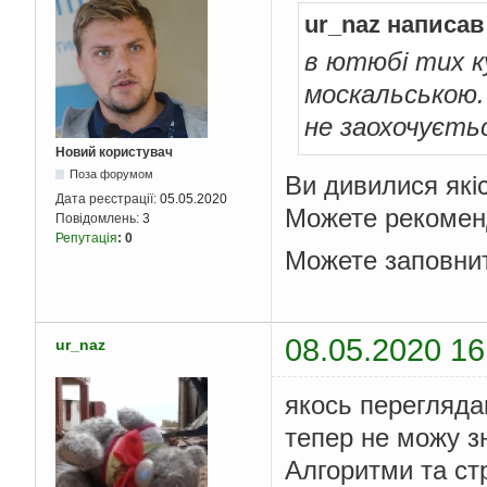
ur_naz написав
в ютюбі тих ку
москальською. 
не заохочуєть
Новий користувач
Поза форумом
Ви дивилися якіс
Дата реєстрації:
05.05.2020
Можете рекомен
Повідомлень:
3
Репутація
:
0
Можете заповн
08.05.2020 16
ur_naz
якось перегляда
тепер не можу з
Алгоритми та стр