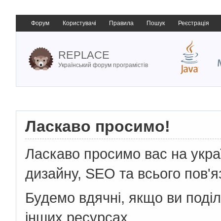
Форум
Користувачі
Правила
Пошук
Реєстрація
REPLACE
Український форум програмістів
Ласкаво просимо!
Ласкаво просимо вас на укр
дизайну, SEO та всього пов'я
Будемо вдячні, якщо ви поді
інших ресурсах.