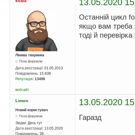
13.05.2020 15
koala
            a
[
k
][
j
]
/
        b
[
k
]
/=
 lead
;
for
(
i 
=
0
;
 i
Останній цикл for (
{
            a_div_
якщо вам треба 
рівняння
тоді й перевірка
if
(
i 
!=
 
{
for
(
                    a
                b
[
i
]
Лінива тваринка
}
Поза форумом
}
Дата реєстрації:
01.05.2013
}
Повідомлень:
15 838
Репутація
:
13496
вебсайт
13.05.2020 15
Limon
Новий користувач
Гаразд
Поза форумом
Звідки:
Десь тут
Дата реєстрації:
13.05.2020
Повідомлень:
39