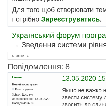
Для того щоб створювати те
потрібно
Зареєструватись
.
Український форум програ
→
Зведення системи рівня
Сторінки
1
Повідомлення: 8
13.05.2020 15
Limon
Новий користувач
Якщо не важко н
Поза форумом
Звідки:
Десь тут
звести систему л
Дата реєстрації:
13.05.2020
зводить до один
Повідомлень:
39