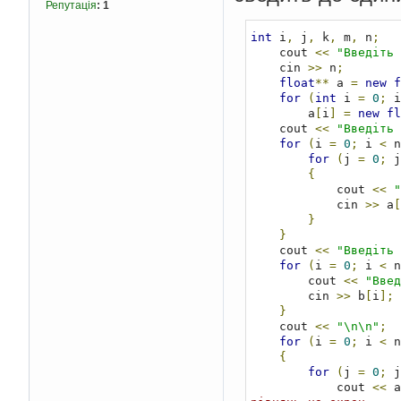
Репутація
:
1
int
 i
,
 j
,
 k
,
 m
,
 n
;
    cout 
<<
"Введіть 
    cin 
>>
 n
;
float
**
 a 
=
new
f
for
(
int
 i 
=
0
;
 i
        a
[
i
]
=
new
fl
    cout 
<<
"Введіть 
for
(
i 
=
0
;
 i 
<
 n
for
(
j 
=
0
;
 j
{
            cout 
<<
"
            cin 
>>
 a
[
}
}
    cout 
<<
"Введіть 
for
(
i 
=
0
;
 i 
<
 n
        cout 
<<
"Введ
        cin 
>>
 b
[
i
];
}
    cout 
<<
"\n\n"
;
for
(
i 
=
0
;
 i 
<
 n
{
for
(
j 
=
0
;
 j
            cout 
<<
 a