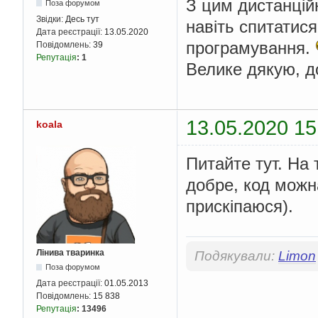
З цим дистанцій
Поза форумом
Звідки:
Десь тут
навіть спитатис
Дата реєстрації:
13.05.2020
програмування.
Повідомлень:
39
Репутація
:
1
Велике дякую, д
13.05.2020 15
koala
Питайте тут. На 
добре, код можн
прискіпаюся).
Лінива тваринка
Подякували:
Limon
Поза форумом
Дата реєстрації:
01.05.2013
Повідомлень:
15 838
Репутація
:
13496