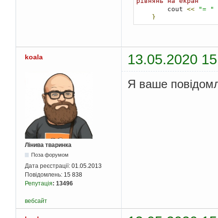
рівнянь на екран 
        cout 
<<
"= "
}
double
 eps 
=
0.00
double
 max
;
int
 max_i
;
double
 lead
,
 a_di
13.05.2020 15
koala
for
(
k 
=
0
;
 k 
<
 n
{
        max 
=
0
;
Я ваше повідомл
        max_i 
=
-
1
;
for
(
int
 i 
=
 
{
if
(
fabs
(
"матриці" не дорівнює
{
                max 
=
                ma
Лінива тваринка
}
Поза форумом
}
if
(
max_i 
==
Дата реєстрації:
01.05.2013
{
Повідомлень:
15 838
            cout 
<<
"
Репутація
:
13496
break
;
}
вебсайт
        lead 
=
 a
[
k
][
k
for
(
j 
=
 k
;
 j