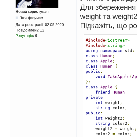
Для збереження і
Новий користувач
weight та weight2
Поза форумом
Підкажіть, що ро
Дата реєстрації:
02.05.2020
Повідомлень:
12
Репутація
:
9
#include
<iostream>
#include
<string>
using
namespace
 std
;
class
Human
;
class
Apple
;
class
Human
{
public
:
void
TakeApple
(
Ap
};
class
Apple
{
friend
Human
;
private
:
int
 weight
;
string
 color
;
public
:
int
 weight2
;
string
 color2
;
    weight2 
=
 weight
;
    color2 
=
 color
;