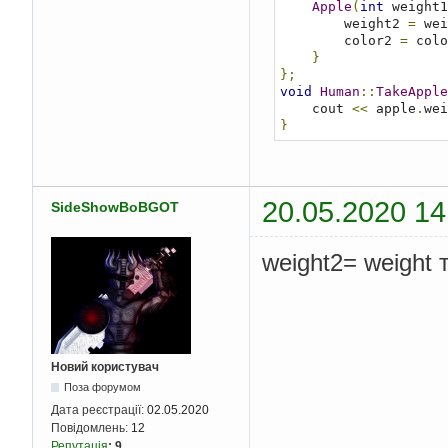
Apple
(
int
 weight1
        weight2 
=
 wei
        color2 
=
 colo
}
};
void
Human
::
TakeApple
    cout 
<<
 apple
.
wei
}
int
 main
(){
Apple
 apple
(
200
,
Human
John
;
John
.
TakeApple
(
ap
20.05.2020 14
SideShowBoBGOT
return
0
;
}
weight2= weight 
Новий користувач
Поза форумом
Дата реєстрації:
02.05.2020
Повідомлень:
12
Репутація
:
9