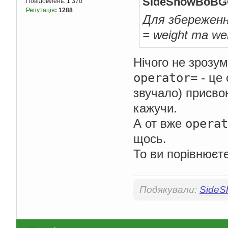
SideShowBoBG
Повідомлень:
1 370
Репутація
:
1288
Для збереження
= weight та we
Нічого не зрозум
operator=
- це 
звучало) присво
кажучи.
operat
А от вже
щось.
То ви порівнюєт
Подякували:
Side