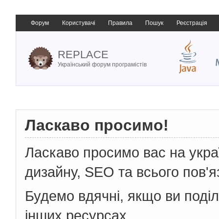
Форум
Користувачі
Правила
Пошук
Реєстрація
REPLACE
Український форум програмістів
Ласкаво просимо!
Ласкаво просимо вас на укр
дизайну, SEO та всього пов'я
Будемо вдячні, якщо ви поді
інших ресурсах.