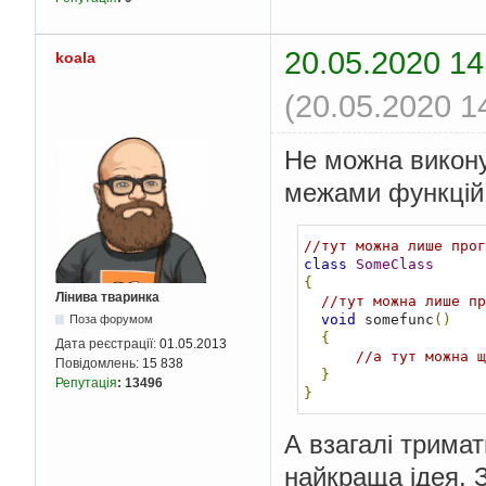
20.05.2020 14
koala
(20.05.2020 1
Не можна виконув
межами функцій
//тут можна лише прог
class
SomeClass
{
Лінива тваринка
//тут можна лише пр
void
 somefunc
()
Поза форумом
{
Дата реєстрації:
01.05.2013
//а тут можна щ
Повідомлень:
15 838
}
Репутація
:
13496
}
А взагалі тримати
найкраща ідея. 