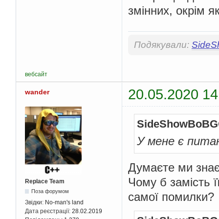
змінних, окрім я
Подякували:
Side
вебсайт
20.05.2020 14
wander
SideShowBoBG
У мене є пита
Думаєте ми знає
Чому б замість ї
Replace Team
Поза форумом
самої помилки?
Звідки:
No-man's land
Дата реєстрації:
28.02.2019