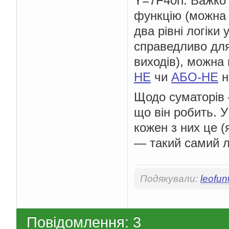
Y=7F40h. Важко 
функцію (можна 
два рівні логіки
справедливо для
виходів), можна 
НЕ
чи
АБО-НЕ
н
Щодо суматорів 
що він робить. 
кожен з них це 
— такий самий л
Подякували:
leofu
Повідомлення: 3