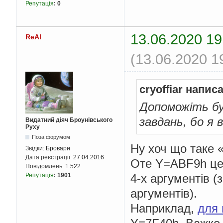
Репутація
:
0
13.06.2020 19
ReAl
(13.06.2020 1
cryoffiar напис
Допоможіть буд
завдань, бо я 
Видатний діяч Броунівського
Руху
Поза форумом
Ну хоч що таке 
Звідки:
Бровари
Дата реєстрації:
27.04.2016
Оте Y=ABF9h це 
Повідомлень:
1 522
4-х аргументів (
Репутація
:
1901
аргументів).
Наприклад,
для 