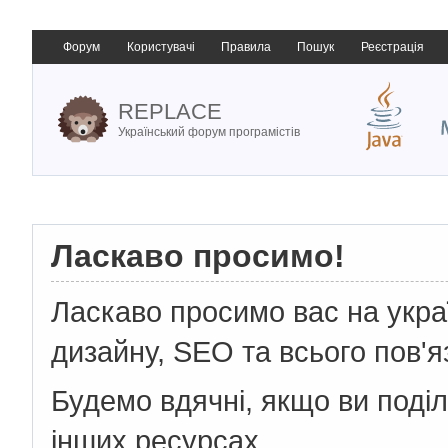
Форум
Користувачі
Правила
Пошук
Реєстрація
REPLACE
Український форум програмістів
Ласкаво просимо!
Ласкаво просимо вас на укр
дизайну, SEO та всього пов'я
Будемо вдячні, якщо ви поді
інших ресурсах.