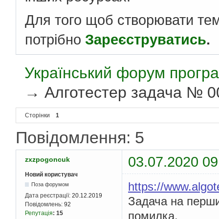
Для того щоб створювати те
потрібно
Зареєструватись
.
Український форум програ
→
Алготестер задача № 00
Сторінки
1
Повідомлення: 5
03.07.2020 09
zxzpogoncuk
Новий користувач
https://www.algo
Поза форумом
Дата реєстрації:
20.12.2019
Задача на перши
Повідомлень:
92
помилка.
Репутація
:
15