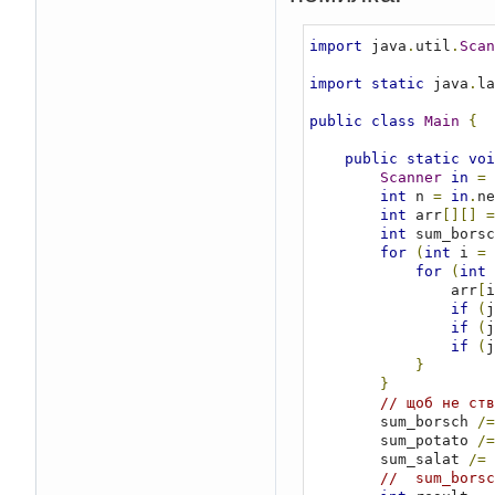
import
 java
.
util
.
Scan
import
static
 java
.
la
public
class
Main
{
public
static
voi
Scanner
in
=
int
 n 
=
in
.
ne
int
 arr
[][]
=
int
 sum_borsc
for
(
int
 i 
=
for
(
int
 
                arr
[
i
if
(
j
if
(
j
if
(
j
}
}
// щоб не ств
        sum_borsch 
/=
        sum_potato 
/=
        sum_salat 
/=
 
//  sum_borsc