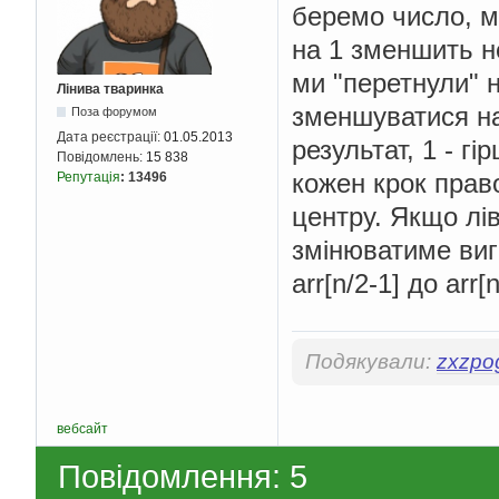
беремо число, м
на 1 зменшить н
ми "перетнули" 
Лінива тваринка
зменшуватися на
Поза форумом
Дата реєстрації:
01.05.2013
результат, 1 - г
Повідомлень:
15 838
кожен крок прав
Репутація
:
13496
центру. Якщо лів
змінюватиме виг
arr[n/2-1] до ar
Подякували:
zxzpo
вебсайт
Повідомлення: 5