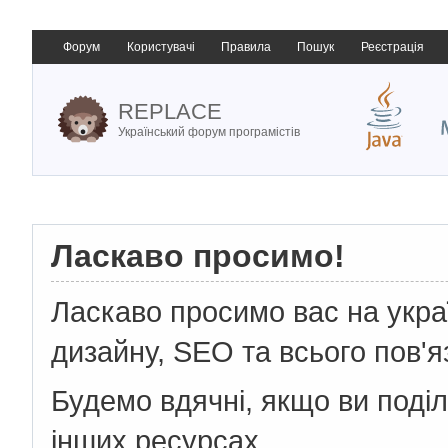
Форум
Користувачі
Правила
Пошук
Реєстрація
REPLACE
Український форум програмістів
Ласкаво просимо!
Ласкаво просимо вас на укр
дизайну, SEO та всього пов'я
Будемо вдячні, якщо ви поді
інших ресурсах.