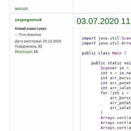
вебсайт
03.07.2020 11
zxzpogoncuk
Новий користувач
Поза форумом
import
 java
.
util
.
Scan
Дата реєстрації:
20.12.2019
import
 java
.
util
.
Arra
Повідомлень:
92
Репутація
:
15
public
class
Main
{
public
static
voi
Scanner
in
=
int
 n 
=
in
.
ne
int
 arr_borsc
int
 arr_potat
int
 arr_salat
for
(
int
 i 
=
            arr_bor
            arr_pot
            arr_salat
}
Arrays
.
sort
(
a
Arrays
.
sort
(
a
Arrays
.
sort
(
a