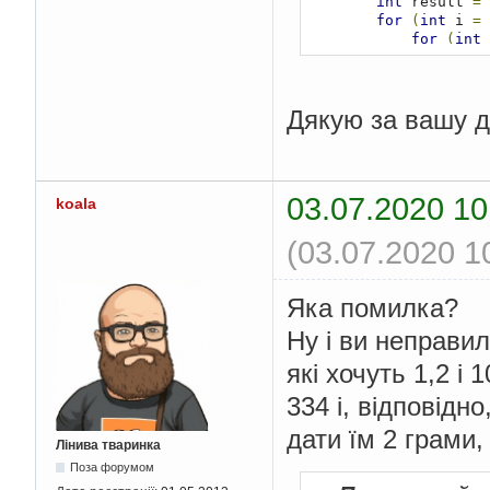
int
 result 
=
for
(
int
 i 
=
for
(
int
 
if
(
j
if
(
j
if
(
j
Дякую за вашу д
}
}
System
.
out
.
pr
}
}
03.07.2020 10
koala
(03.07.2020 1
Яка помилка?
Ну і ви неправи
які хочуть 1,2 і
334 і, відповідн
дати їм 2 грами
Лінива тваринка
Поза форумом