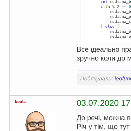
int
 mediana_b
if
(
n 
%
2
==
0
            medi
            medi
            medi
}
else
{
            medi
            medi
            medi
}
Все ідеально пра
int
 result 
=
зручно коли до 
for
(
int
 i 
=
+
Math
.
abs
(
arr_potato
System
.
out
.
pr
}
}
Подякували:
leofu
03.07.2020 17
koala
До речі, можна в
Річ у тім, що ту