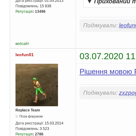
▼
Прихований 
Дата реєстрації:
01.05.2013
Повідомлень:
15 838
Репутація
:
13496
Подякували:
leofu
вебсайт
03.07.2020 11
leofun01
Рішення мовою 
Подякували:
zxzpo
Replace Team
Поза форумом
Дата реєстрації:
15.03.2014
Повідомлень:
3 523
Репутація
:
2786