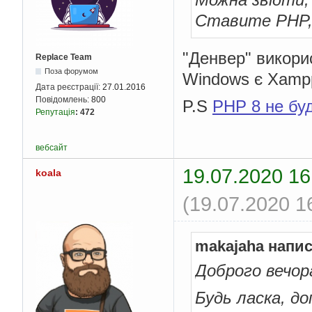
Ставите PHP, д
"Денвер" викорис
Replace Team
Поза форумом
Windows є Xampp
Дата реєстрації:
27.01.2016
Повідомлень:
800
P.S
PHP 8 не бу
Репутація
:
472
вебсайт
19.07.2020 16
koala
(19.07.2020 1
makajaha напис
Доброго вечора
Будь ласка, д