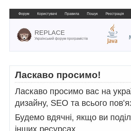
Форум
Користувачі
Правила
Пошук
Реєстрація
REPLACE
Український форум програмістів
Ласкаво просимо!
Ласкаво просимо вас на укр
дизайну, SEO та всього пов'я
Будемо вдячні, якщо ви поді
інших ресурсах.