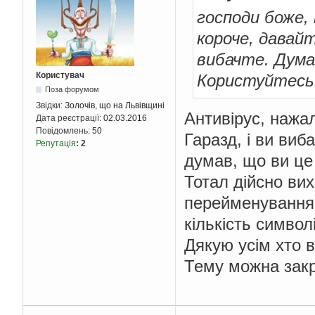
господи боже, 
короче, давай
вибачте. Дума
Користувач
Користуйтесь 
Поза форумом
Звідки:
Золочів, що на Львівщині
Антивірус, нажа
Дата реєстрації:
02.03.2016
Повідомлень:
50
Гаразд, і ви виб
Репутація
:
2
думав, що ви це
Тотал дійсно ви
перейменування, 
кількість символ
Дякую усім хто в
Тему можна закр