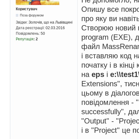
Опишу все покро
Користувач
Поза форумом
про яку ви навіт
Звідки:
Золочів, що на Львівщині
Створюю новий 
Дата реєстрації:
02.03.2016
Повідомлень:
50
program (EXE), д
Репутація
:
2
файл MassRename
і вставляю код н
початку і в кінці
на
eps
і
e:\\test1
Extensions", тис
цьому в діалогов
повідомлення - "P
successfully", да
"Output" - "Projec
і в "Project" це