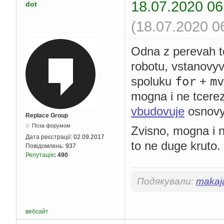
18.07.2020 06
dot
(18.07.2020 0
Odna z perevah t
robotu, vstanovyv
for
mv
spoluku
+
mogna i ne tcere
vbudovuje
osnovy
Replace Group
Поза форумом
Zvisno, mogna i 
Дата реєстрації:
02.09.2017
to ne duge kruto.
Повідомлень:
937
Репутація
:
490
Подякували:
makaj
вебсайт