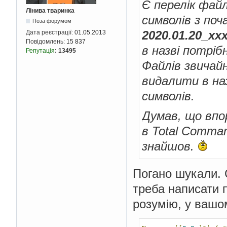
Є перелік файл
Лінива тваринка
символів з поч
Поза форумом
2020.01.20_хх
Дата реєстрації:
01.05.2013
Повідомлень:
15 837
в назві потрі
Репутація
:
13495
Файлів звичайн
видалити в наз
символів.
Думав, що впо
в Total Comman
знайшов.
Погано шукали. 
треба написати 
розумію, у вашо