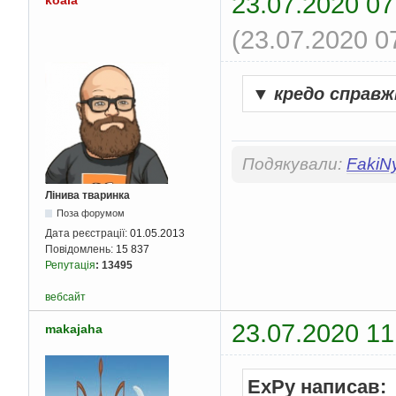
23.07.2020 07
(23.07.2020 0
▼
кредо справж
Подякували:
FakiN
Лінива тваринка
Поза форумом
Дата реєстрації:
01.05.2013
Повідомлень:
15 837
Репутація
:
13495
вебсайт
23.07.2020 11
makajaha
ExPy написав: