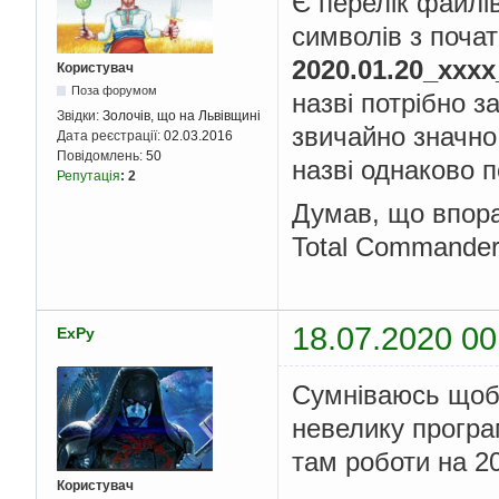
Є перелік файлів
символів з почат
2020.01.20_хххх
Користувач
Поза форумом
назві потрібно 
Звідки:
Золочів, що на Львівщині
звичайно значно 
Дата реєстрації:
02.03.2016
Повідомлень:
50
назві однаково п
Репутація
:
2
Думав, що впор
Total Commander
18.07.2020 00
ExPy
Сумніваюсь щоб 
невелику програ
там роботи на 20
Користувач