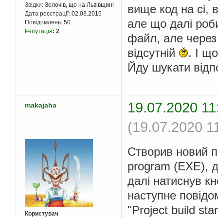
Звідки:
Золочів, що на Львівщині
вище код на сі, 
Дата реєстрації:
02.03.2016
але що далі роб
Повідомлень:
50
Репутація
:
2
файл, але через 
відсутній
. І щ
Йду шукати відпо
19.07.2020 11
makajaha
(19.07.2020 1
Створив новий п
program (EXE), 
далі натиснув кн
наступне повідо
"Project build sta
Користувач