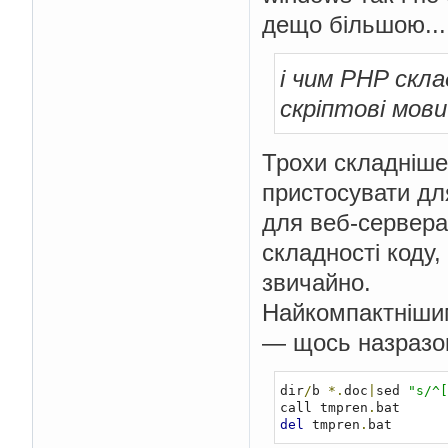
дещо більшою...
i чим PHP скла
скрiптовi мови
Трохи складніше 
пристосувати дл
для веб-сервера
складності коду,
звичайно.
Найкомпактнішим
— щось назразок
dir
/
b 
*.
doc
|
sed 
"s/^[
call tmpren
.
del
 tmpren
.
bat