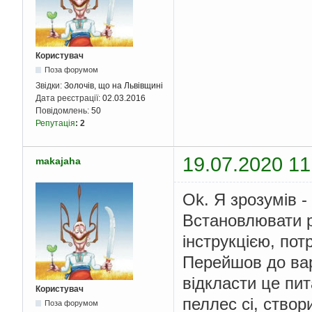
Користувач
Поза форумом
Звідки:
Золочів, що на Львівщині
Дата реєстрації:
02.03.2016
Повідомлень:
50
Репутація
:
2
19.07.2020 11
makajaha
Ok. Я зрозумів 
Встановлювати p
інструкцією, пот
Перейшов до вар
відкласти це пи
Користувач
пеллес сі, створ
Поза форумом