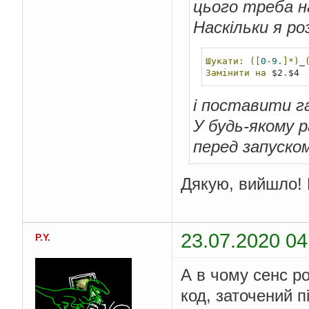
цього треба н
Наскільки я ро
Шукати:
([
0
-
9.
]*)
_
Замінити
на
 $2
.
$4
і поставити г
У будь-якому р
перед запуско
Дякую, вийшло! 
23.07.2020 04
P.Y.
А в чому сенс ро
код, заточений 