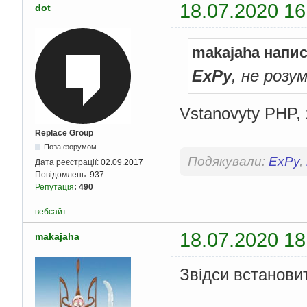
18.07.2020 16
dot
makajaha напис
ExPy
, не розу
Vstanovyty PHP, z
Replace Group
Поза форумом
Подякували:
ExPy
,
Дата реєстрації:
02.09.2017
Повідомлень:
937
Репутація
:
490
вебсайт
18.07.2020 18
makajaha
Звідси встанови