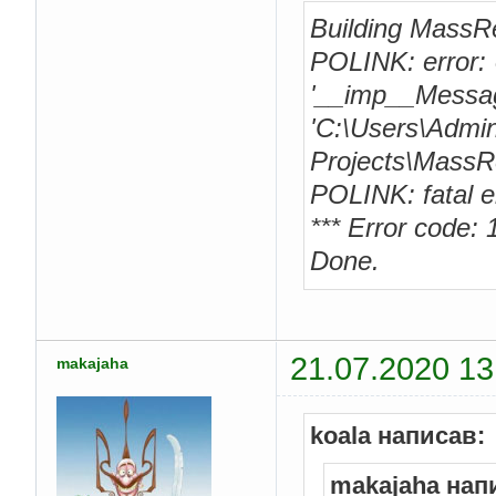
Building MassR
POLINK: error: 
'__imp__Messa
'C:\Users\Admi
Projects\MassR
POLINK: fatal er
*** Error code: 1
Done.
21.07.2020 13
makajaha
koala написав:
makajaha нап