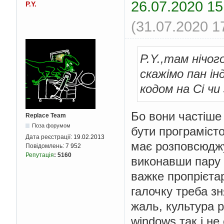
26.07.2020 15
P.Y.
(31.07.2020 1
P.Y.,там нiчог
скажiмо пан iн
кодом на Сi чи
Бо вони частіше
Replace Team
Поза форумом
бути програмісто
Дата реєстрації:
19.02.2013
має розповсюджу
Повідомлень:
7 952
Репутація
:
5160
виконавши пару п
важке пропрієта
галочку треба зн
жаль, культура 
windows так і не