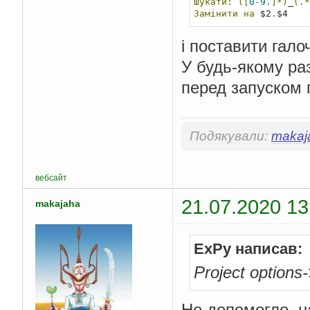
Шукати:
([
0
-
9.
]*)
_
(.*
Замінити
на
 $2
.
$4
і поставити гал
У будь-якому ра
перед запуском
Подякували:
makaj
вебсайт
21.07.2020 13
makajaha
ExPy написав:
Project options
Не допомогло, 