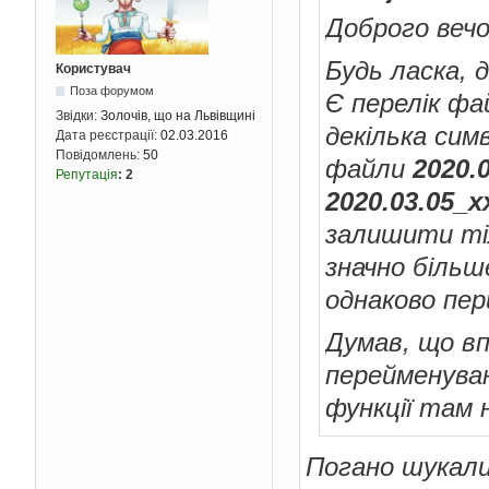
Доброго вечо
Будь ласка, 
Користувач
Поза форумом
Є перелік фа
Звідки:
Золочів, що на Львівщині
декілька симв
Дата реєстрації:
02.03.2016
Повідомлень:
50
файли
2020.
Репутація
:
2
2020.03.05_х
залишити т
значно більш
однаково пер
Думав, що в
перейменуван
функції там 
Погано шукали