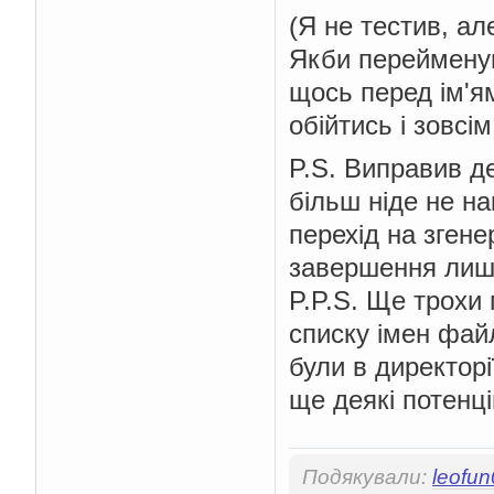
(Я не тестив, ал
Якби перейменув
щось перед ім'я
обійтись і зовсі
P.S. Виправив д
більш ніде не на
перехід на зген
завершення лиш
P.P.S. Ще трохи
списку імен фай
були в директорі
ще деякі потенці
Подякували:
leofu