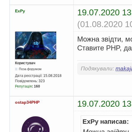
19.07.2020 13
ExPy
(01.08.2020 1
Можна звiдти, мо
Ставите PHP, дал
Користувач
Подякували:
makaj
Поза форумом
Дата реєстрації:
15.08.2018
Повідомлень:
323
Репутація
:
160
19.07.2020 13
ostap34PHP
ExPy написав:
Можна звiдти, 