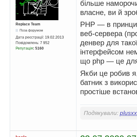
більше наморочи
власне, ви й зро
PHP — в принцип
Replace Team
Поза форумом
веб-сервера (про
Дата реєстрації:
19.02.2013
денвер для такої
Повідомлень:
7 952
Репутація
:
5160
інтерфейсом нем
що php — це для
Якби це робив я,
батник з викорис
простіше встано
Подякували:
plusxx
koala