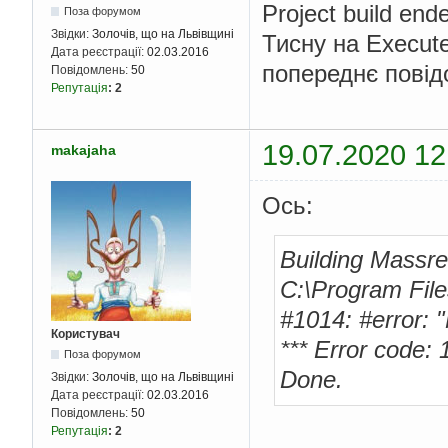
Project build ende
Поза форумом
Звідки:
Золочів, що на Львівщині
Тисну на Execute
Дата реєстрації:
02.03.2016
попереднє пові
Повідомлень:
50
Репутація
:
2
19.07.2020 12
makajaha
Ось:
Building Massr
C:\Program Files
#1014: #error: "
Користувач
*** Error code: 1
Поза форумом
Done.
Звідки:
Золочів, що на Львівщині
Дата реєстрації:
02.03.2016
Повідомлень:
50
Репутація
:
2