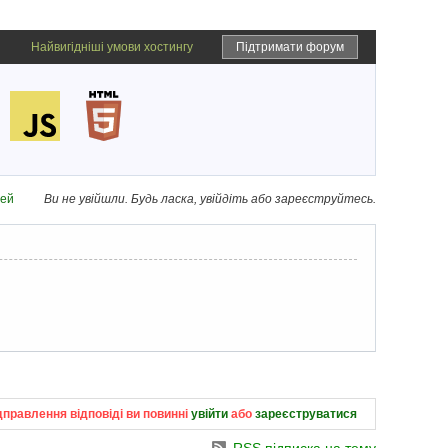
Найвигідніші умови хостингу
Підтримати форум
дей
Ви не увійшли.
Будь ласка, увійдіть або зареєструйтесь.
дправлення відповіді ви повинні
увійти
або
зареєструватися