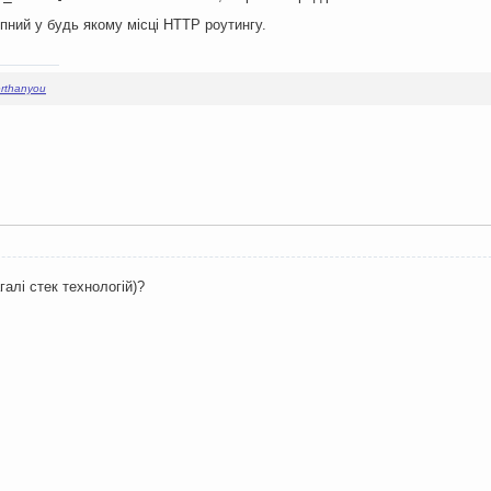
пний у будь якому місці HTTP роутингу.
erthanyou
галі стек технологій)?