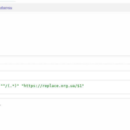
erthanyou
"^/(.*)"
"https://replace.org.ua/$1"
о