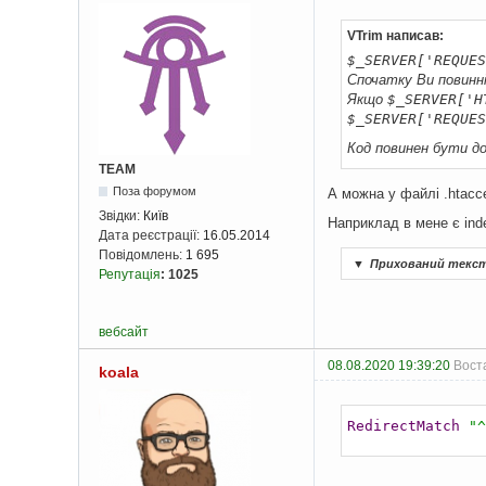
VTrim написав:
$_SERVER['REQUES
Спочатку Ви повинн
Якщо
$_SERVER['H
$_SERVER['REQUES
Код повинен бути до
TEAM
Поза форумом
А можна у файлі .htacc
Звідки:
Київ
Наприклад в мене є ind
Дата реєстрації:
16.05.2014
Повідомлень:
1 695
▼
Прихований текс
Репутація
:
1025
вебсайт
08.08.2020 19:39:20
Воста
koala
RedirectMatch
"^