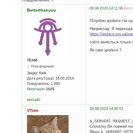
Повідомлення: 7
08.08.2020 14:11:36
Воста
Betterthanyou
Потрібно зробити так 
Наприклад: Я переходж
https://replace.org.ua/ne
тобто міняється тільки 
Як таке зробити ?
TEAM
Поза форумом
Звідки:
Київ
Дата реєстрації:
16.05.2014
Повідомлень:
1 695
Репутація
:
1025
вебсайт
08.08.2020 14:40:53
VTrim
$_SERVER['REQUEST_
Спочатку Ви повинні по
Якщо
$_SERVER['HTT