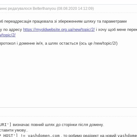
ннє редагувалося Betterthanyou (08.08.2020 14:12:09)
щоб переадресація працювала зі збереженням шляху та параметрами
у по адресу
https://myoldwebsite.org.ua/new/topic/2/
і хочу щоб мене пере
w/topic/2/
протокол і доменне ім'я, а шлях остається (ось це /new/topic/2/)
URI']
визначає повний шлях до сторінки після домену.
ставити умову..
P_HOST'] != vashdomen.com
, то робимо редірект на новий
vashdome