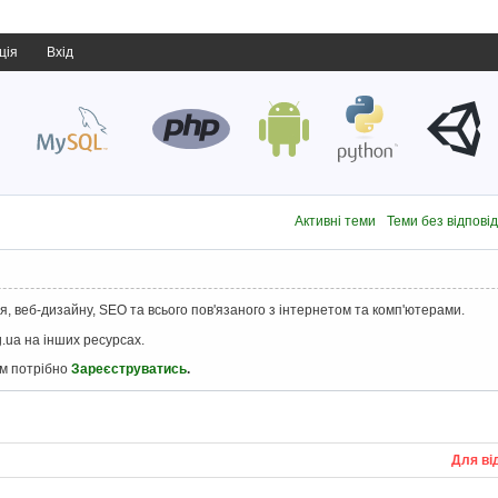
ція
Вхід
Активні теми
Теми без відпові
, веб-дизайну, SEO та всього пов'язаного з інтернетом та комп'ютерами.
.ua на інших ресурсах.
ам потрібно
Зареєструватись
.
Для ві