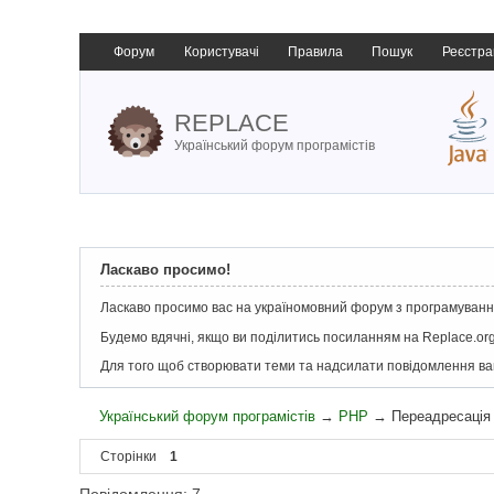
Форум
Користувачі
Правила
Пошук
Реєстра
REPLACE
Український форум програмістів
Ласкаво просимо!
Ласкаво просимо вас на україномовний форум з програмування
Будемо вдячні, якщо ви поділитись посиланням на Replace.org
Для того щоб створювати теми та надсилати повідомлення в
Український форум програмістів
→
PHP
→
Переадресація
Сторінки
1