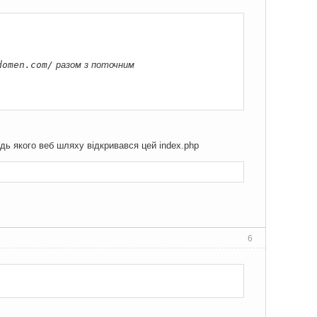
domen.com/
разом з поточним
дь якого веб шляху відкривався цей index.php
6