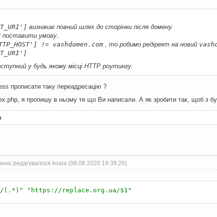
T_URI']
визначає повний шлях до сторінки після домену.
і поставити умову..
TTP_HOST'] != vashdomen.com
, то робимо редірект на новий
vash
T_URI']
ступний у будь якому місці HTTP роутингу.
ess прописати таку переадресацію ?
ex.php, я пропишу в ньому те що Ви написали. А як зробити так, щоб з бу
т
ннє редагувалося koala (08.08.2020 19:39:26)
/(.*)"
"https://replace.org.ua/$1"