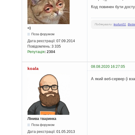
Код повинен бути досту
Подякували:
leofun01
,
Bett
=)
Поза форумом
Дата реєстрації:
07.09.2014
Повідомлень:
3 335
Репутація
:
2304
08.08.2020 16:27:05
koala
А який веб-сервер (і вза
Лінива тваринка
Поза форумом
Дата реєстрації:
01.05.2013