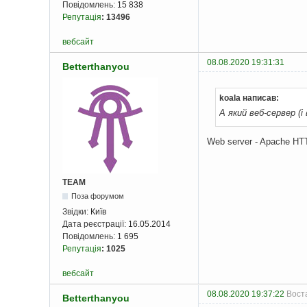
Повідомлень:
15 838
Репутація
:
13496
вебсайт
08.08.2020 19:31:31
Betterthanyou
koala написав:
А який веб-сервер (і
Web server - Apache HTT
TEAM
Поза форумом
Звідки:
Київ
Дата реєстрації:
16.05.2014
Повідомлень:
1 695
Репутація
:
1025
вебсайт
08.08.2020 19:37:22
Воста
Betterthanyou