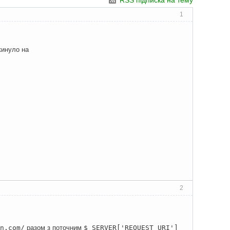
RSS підписка на тему
1
кинуло на
2
n.com/
разом з поточним
$_SERVER['REQUEST_URI']