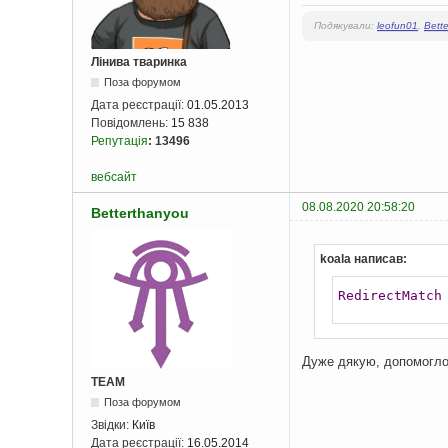
Подякували:
leofun01
,
Bett
Лінива тваринка
Поза форумом
Дата реєстрації:
01.05.2013
Повідомлень:
15 838
Репутація
:
13496
вебсайт
08.08.2020 20:58:20
Betterthanyou
koala написав:
RedirectMatch
Дуже дякую, допомогл
TEAM
Поза форумом
Звідки:
Київ
Дата реєстрації:
16.05.2014