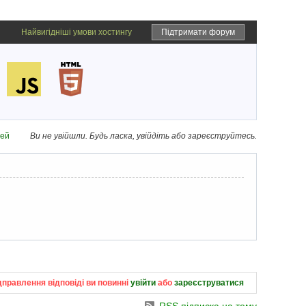
Найвигідніші умови хостингу
Підтримати форум
дей
Ви не увійшли.
Будь ласка, увійдіть або зареєструйтесь.
дправлення відповіді ви повинні
увійти
або
зареєструватися