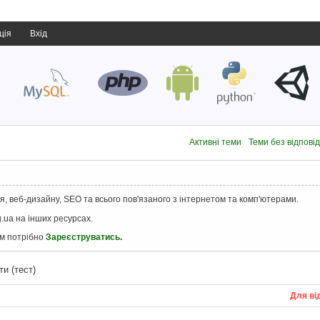
ція
Вхід
Активні теми
Теми без відпові
, веб-дизайну, SEO та всього пов'язаного з інтернетом та комп'ютерами.
.ua на інших ресурсах.
ам потрібно
Зареєструватись
.
ти (тест)
Для ві