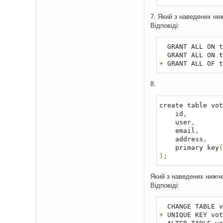
7. Який з наведених ни
Відповіді:
  GRANT ALL ON 
  GRANT ALL ON 
+
 GRANT ALL OF t
8.
create table vot
    id
,
    user
,
    email
,
    address
,
    primary key
(
);
Який з наведених нижче 
Відповіді:
  CHANGE TABLE
+
 UNIQUE KEY vot