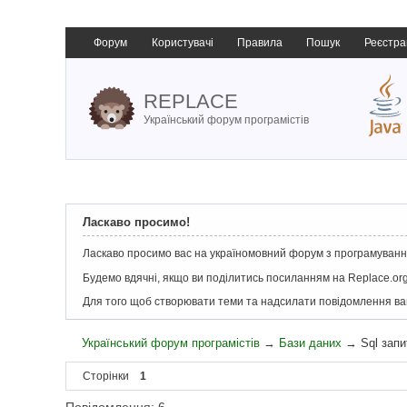
Форум
Користувачі
Правила
Пошук
Реєстра
REPLACE
Український форум програмістів
Ласкаво просимо!
Ласкаво просимо вас на україномовний форум з програмування
Будемо вдячні, якщо ви поділитись посиланням на Replace.org
Для того щоб створювати теми та надсилати повідомлення в
Український форум програмістів
→
Бази даних
→
Sql запи
Сторінки
1