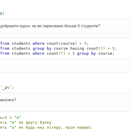
0
)
добразити курси, на які зараховано більше 5 студентів?
from
 students 
where
 count
(
course
)
>
5
;
from
 students 
group
by
 course having count
(*)
>
5
;
from
 students 
where
 count
(*)
>
5
group
by
 course
;
‘
_a
%’;
ражатися?
ься
з
"a"
ять
"а"
як
другу
букву
ять
"a"
як
будь-яку
літеру,
крім
першої