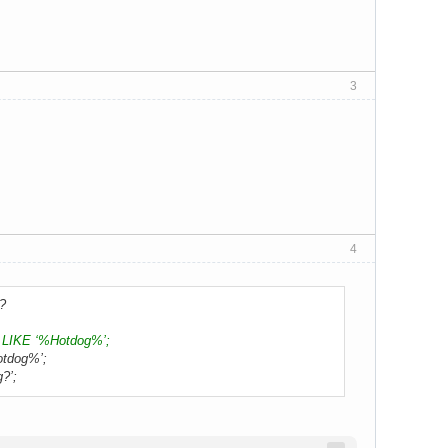
3
4
?
 LIKE ‘%Hotdog%’;
otdog%’;
?’;