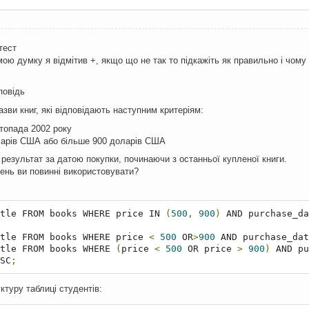
тест
мою думку я відмітив +, якщо що не так то підкажіть як правильно і чому
повідь
азви книг, які відповідають наступним критеріям:
топада 2002 року
ларів США або більше 900 доларів США
 результат за датою покупки, починаючи з останньої купленої книги.
ень ви повинні використовувати?
title FROM books WHERE price IN 
(
500
,
900
)
 AND purchase_da
title FROM books WHERE price 
<
500
 OR
>
900
 AND purchase_dat
tle FROM books WHERE 
(
price 
<
500
 OR price 
>
900
)
 AND pu
SC
;
ктуру таблиці студентів: