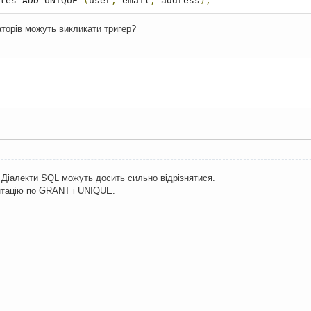
otes ADD UNIQUE 
(
user
,
 email
,
 address
);
аторів можуть викликати тригер?
 Діалекти SQL можуть досить сильно відрізнятися.
нтацію по GRANT і UNIQUE.