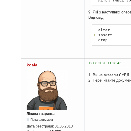
  ALTER TABLE v
9. Які з наступних опер
Відповіді:
+
 insert

  drop
12.08.2020 11:28:43
koala
1. Ви не вказали СУБД.
2. Перечитайте докуме
Лінива тваринка
Поза форумом
Дата реєстрації:
01.05.2013