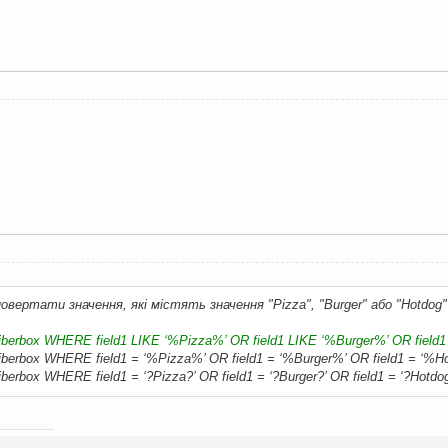
овертати значення, які містять значення "Pizza", "Burger" або "Hotdog"
erbox WHERE field1 LIKE ‘%Pizza%’ OR field1 LIKE ‘%Burger%’ OR field1
erbox WHERE field1 = ‘%Pizza%’ OR field1 = ‘%Burger%’ OR field1 = ‘%H
rbox WHERE field1 = ‘?Pizza?’ OR field1 = ‘?Burger?’ OR field1 = ‘?Hotdog