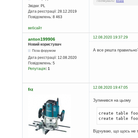
Подякували:
koala
Звідки:
PL
Дата реєстрації:
28.12.2019
Повідомлень:
8 463
вебсайт
12.08.2020 19:37:29
anton199906
Новий користувач
А все решта правильно
Поза форумом
Дата реєстрації:
12.08.2020
Повідомлень:
5
Репутація
:
1
12.08.2020 19:47:05
frz
Зупинився на цьому
create table foo
create table foo
Відчуваю, що щось не те