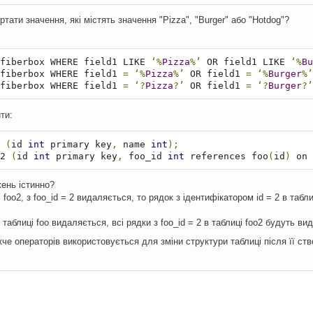
ртати значення, які містять значення "Pizza", "Burger" або "Hotdog"?
fiberbox WHERE field1 LIKE 
‘%
Pizza
%’
 OR field1 LIKE 
‘%
Bu
fiberbox WHERE field1 
=
‘%
Pizza
%’
 OR field1 
=
‘%
Burger
%’
fiberbox WHERE field1 
=
‘?
Pizza
?’
 OR field1 
=
‘?
Burger
?’
ти:
 
(
id 
int
 primary key
,
 name 
int
);
2 
(
id 
int
 primary key
,
 foo_id 
int
 references foo
(
id
)
 on 
ень істинно?
 foo2, з foo_id = 2 видаляється, то рядок з ідентифікатором id = 2 в таб
 таблиці foo видаляється, всі рядки з foo_id = 2 в таблиці foo2 будуть вид
че операторів використовується для зміни структури таблиці після її ст