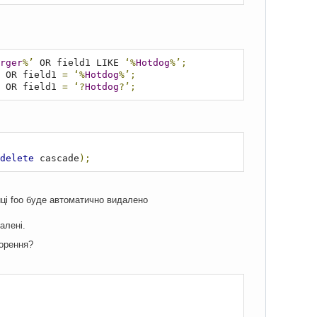
rger
%’
 OR field1 LIKE 
‘%
Hotdog
%’;
 OR field1 
=
‘%
Hotdog
%’;
 OR field1 
=
‘?
Hotdog
?’;
delete
 cascade
);
лиці foo буде автоматично видалено
алені.
ворення?