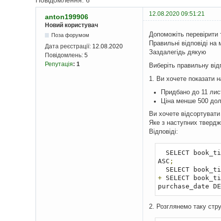
Повідомлення: 6
12.08.2020 09:51:21
anton199906
Новий користувач
Допоможіть перевірити 
Поза форумом
Правильні відповіді на 
Дата реєстрації:
12.08.2020
Заздалегідь дякую
Повідомлень:
5
Репутація
:
1
Виберіть правильну від
1. Ви хочете показати н
Придбано до 11 лис
Ціна менше 500 до
Ви хочете відсортувати
Яке з наступних твердж
Відповіді:
  SELECT book_
ASC
;
  SELECT book_
+
 SELECT book_ti
purchase_date DE
2. Розглянемо таку стру