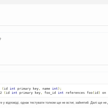
?
 
(
id 
int
 primary key
,
 name 
int
);
2 
(
id 
int
 primary key
,
 foo_id 
int
 references foo
(
id
)
 on 
 у відповіді, однак тестувати толком ще не встиг, зайнятий. Далі ще не