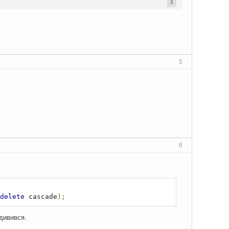
1
5
6
delete
 cascade
);
 дивився.