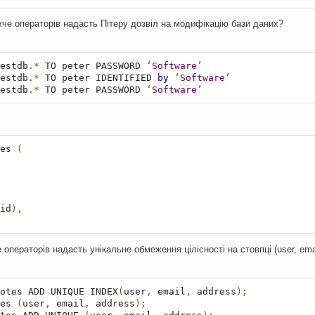
жче операторів надасть Пітеру дозвіл на модифікацію бази даних?
testdb
.*
 TO peter PASSWORD 
‘
Software
’
testdb
.*
 TO peter IDENTIFIED 
by
‘
Software
’
estdb
.*
 TO peter PASSWORD 
‘
Software
’
es 
(
id
),
операторів надасть унікальне обмеження цілісності на стовпці (user, emai
 votes ADD UNIQUE INDEX
(
user
,
 email
,
 address
);
es 
(
user
,
 email
,
 address
);