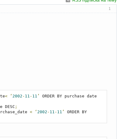
RSS підписка на тему
1
te
<
‘
2002
-
11
-
11
’
 ORDER BY purchase date 
e DESC
;
rchase_date 
<
‘
2002
-
11
-
11
’
 ORDER BY 