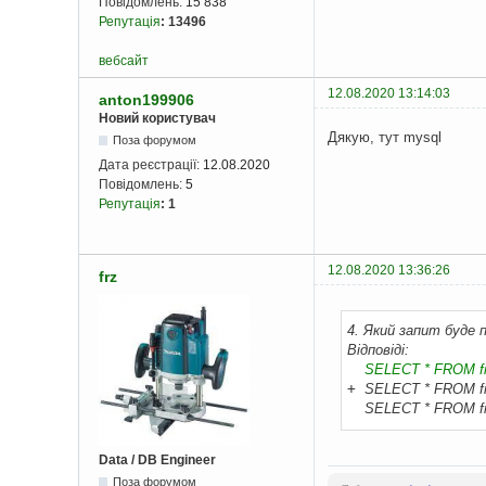
Повідомлень:
15 838
Репутація
:
13496
вебсайт
12.08.2020 13:14:03
anton199906
Новий користувач
Дякую, тут mysql
Поза форумом
Дата реєстрації:
12.08.2020
Повідомлень:
5
Репутація
:
1
12.08.2020 13:36:26
frz
4. Який запит буде п
Відповіді:
SELECT * FROM fib
+
SELECT * FROM fib
SELECT * FROM fibe
Data / DB Engineer
Поза форумом