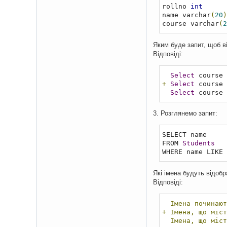
rollno 
int
name varchar
(
20
)
course varchar
(
2
Яким буде запит, щоб ві
Відповіді:
Select
 course 
+
Select
 course 
Select
 course 
3. Розглянемо запит:
SELECT name

FROM 
Students
WHERE name LIKE 
Які імена будуть відоб
Відповіді:
Імена
починают
+
Імена,
що
міст
Імена,
що
міст