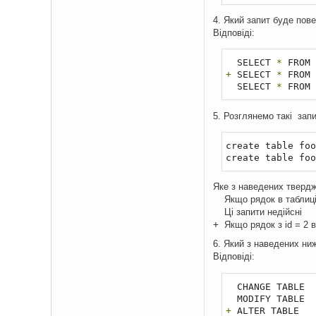
4. Який запит буде пове
Відповіді:
  SELECT 
*
 FROM 
+
 SELECT 
*
 FROM 
  SELECT 
*
 FROM 
5. Розглянемо такі запи
create table foo
create table foo
Яке з наведених твердж
Якщо рядок в таблиці
Ці запити недійсні
+
Якщо рядок з id = 2 в
6. Який з наведених ниж
Відповіді:
  CHANGE TABLE

+
 ALTER TABLE