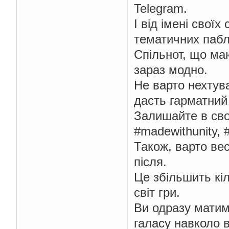
Telegram.
І від імені свої
тематичних пабл
Спільнот, що ма
зараз модно.
Не варто нехтува
дасть гарматний
Залишайте в свої
#madewithunity, #
Також, варто вес
після.
Це збільшить кіл
світ гри.
Ви одразу матим
галасу навколо 