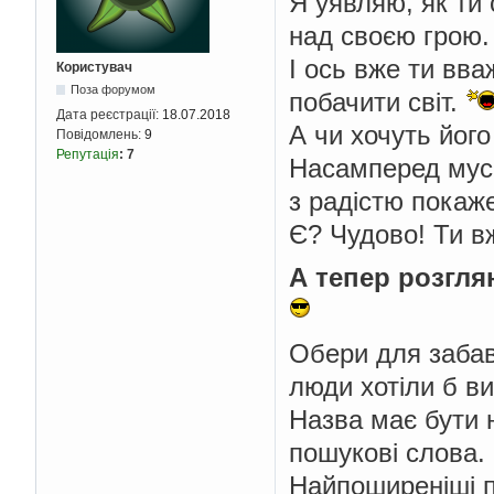
Я уявляю, як ти 
над своєю грою.
І ось вже ти вв
Користувач
Поза форумом
побачити світ.
Дата реєстрації:
18.07.2018
А чи хочуть йог
Повідомлень:
9
Репутація
:
7
Насамперед муси
з радістю покаж
Є? Чудово! Ти в
А тепер розгля
Обери для забав
люди хотіли б ви
Назва має бути н
пошукові слова.
Найпоширеніші п