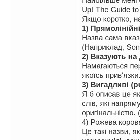
Найбільше мені 
Up! The Guide t
Якщо коротко, н
1) Прямолінійні
Назва сама вказу
(Наприклад, Soni
2) Вказують на 
Намагаються пер
якоїсь прив'язки
3) Вигадливі (p
Я б описав це як
слів, які напрям
оригінальністю. 
4) Рожева коров
Це такі назви, як