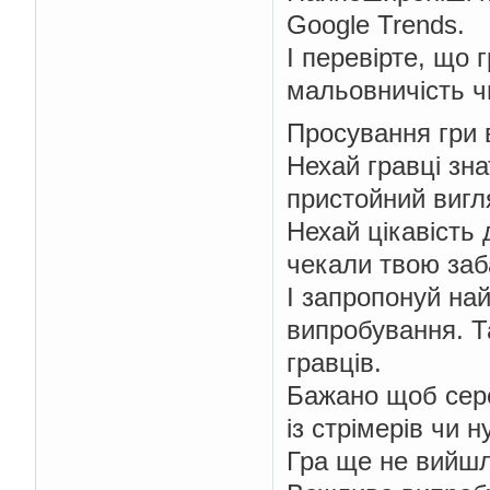
Google Trends.
І перевірте, що г
мальовничість ч
Просування гри в
Нехай гравці зна
пристойний вигля
Нехай цікавість
чекали твою заба
І запропонуй на
випробування. Т
гравців.
Бажано щоб сере
із стрімерів чи н
Гра ще не вийшла