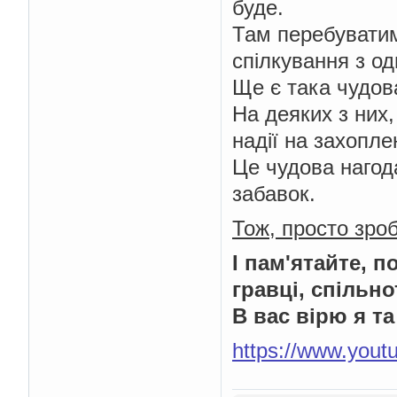
буде.
Там перебуватиму
спілкування з о
Ще є така чудова
На деяких з них,
надії на захопл
Це чудова нагод
забавок.
Тож, просто зроб
І пам'ятайте, п
гравці, спільно
В вас вірю я т
https://www.you