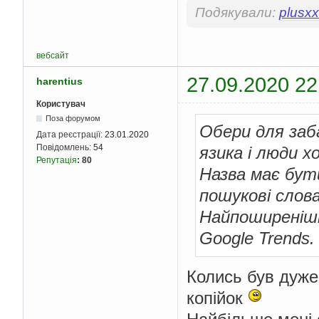
Подякували:
plusxx
вебсайт
27.09.2020 22
harentius
Користувач
Поза форумом
Обери для заба
Дата реєстрації:
23.01.2020
Повідомлень:
54
язика і люди хо
Репутація
:
80
Назва має бути
пошукові слова
Найпоширеніші
Google Trends.
Колись був дуже
копійок