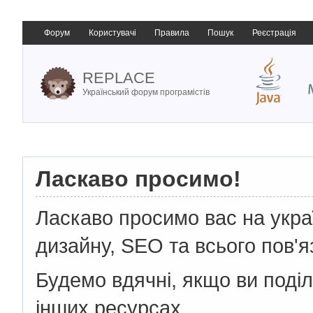
Форум
Користувачі
Правила
Пошук
Реєстрація
REPLACE
Український форум програмістів
Ласкаво просимо!
Ласкаво просимо вас на укр
дизайну, SEO та всього пов'я
Будемо вдячні, якщо ви поді
інших ресурсах.