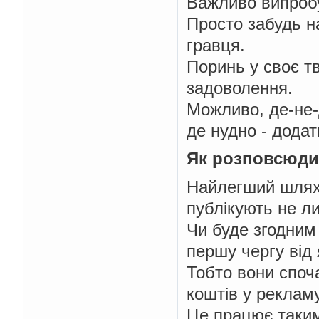
Важливо випробув
Просто забудь на
гравця.
Поринь у своє тв
задоволення.
Можливо, де-не-
де нудно - додат
Як розповсюди
Найлегший шлях -
публікують не ли
Чи буде згодним
першу чергу від 
Тобто вони споч
коштів у рекламу
Це працює таким