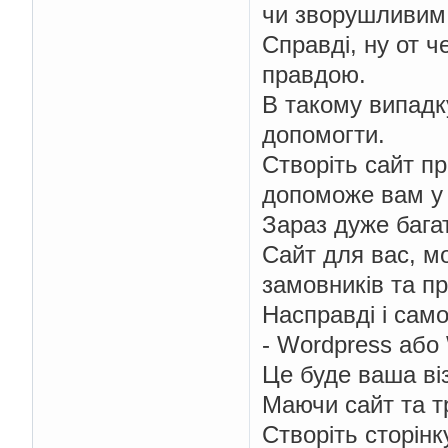
чи зворушливим,
Справді, ну от ч
правдою.
В такому випадк
допомогти.
Створіть сайт п
допоможе вам у
Зараз дуже багат
Сайт для вас, м
замовників та п
Насправді і сам
- Wordpress або
Це буде ваша ві
Маючи сайт та тр
Створіть сторінк