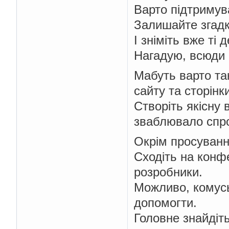
Варто підтримув
Залишайте згадк
І зніміть вже ті
Нагадую, всюди 
Мабуть варто та
сайту та сторінки
Створіть якісну 
зваблювало спр
Окрім просування
Сходіть на конфе
розробники.
Можливо, комусь
допомогти.
Головне знайдіть