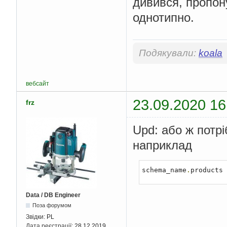
дивився, пропон
однотипно.
Подякували:
koala
вебсайт
23.09.2020 16
frz
Upd: або ж потр
наприклад
schema_name
.
products
Data / DB Engineer
Поза форумом
Звідки:
PL
Дата реєстрації:
28.12.2019