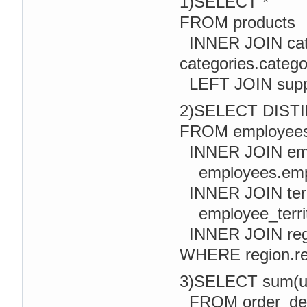
1)SELECT *
FROM products
INNER JOIN cate
categories.catego
LEFT JOIN suppli
2)SELECT DISTI
FROM employee
INNER JOIN empl
employees.emplo
INNER JOIN terr
employee_territori
INNER JOIN regio
WHERE region.reg
3)SELECT sum(unit
FROM order_deta