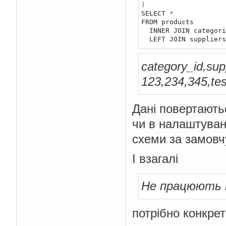
)
SELECT 
*
FROM products

  INNER JOIN categor
  LEFT JOIN supplier
category_id,su
123,234,345,test
Дані повертають
чи в налаштуванн
схеми за замовч
І взагалі
Не працюють 
потрібно конкрет