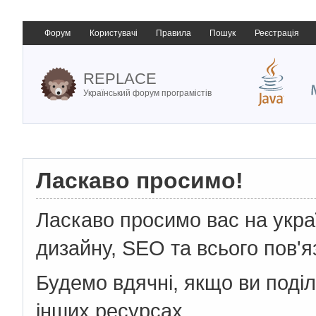
Форум
Користувачі
Правила
Пошук
Реєстрація
REPLACE
Український форум програмістів
Ласкаво просимо!
Ласкаво просимо вас на укр
дизайну, SEO та всього пов'я
Будемо вдячні, якщо ви поді
інших ресурсах.