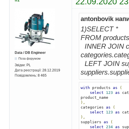
22.09.2020 23
frz
antonbovik нап
1)SELECT *
FROM product
INNER JOIN cat
Data / DB Engineer
categories.cate
Поза форумом
LEFT JOIN supp
Звідки:
PL
suppliers.suppli
Дата реєстрації:
28.12.2019
Повідомлень:
8 465
with
 products 
as
(
select
123
as
 cat
),
categories 
as
(
select
123
as
 cat
),
suppliers 
as
(
select
234
as
 sup