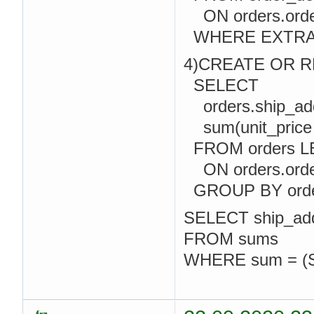
ON orders.order_
WHERE EXTRACT(
4)CREATE OR R
SELECT
orders.ship_ad
sum(unit_price * 
FROM orders LEF
ON orders.order_
GROUP BY order
SELECT ship_ad
FROM sums
WHERE sum = (