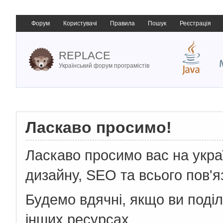
Форум
Користувачі
Правила
Пошук
Реєстрація
REPLACE
Український форум програмістів
Ласкаво просимо!
Ласкаво просимо вас на укр
дизайну, SEO та всього пов'я
Будемо вдячні, якщо ви поді
інших ресурсах.