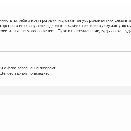
никла потреба з моєї програми ініціювати запуск різноманітних файлів т
кщо програмно запустити відкриття, скажімо, текстового документу не с
хрестик ніяк не можу навчитися. Підкажіть посиланнями, будь ласка, куд
ам є флаг завершення програми
extended варіант попередньої