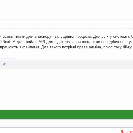
Process тільки для власноруч запущених процесів. Для усіх у системі є C
32Next. А для файлів API для відстежування взагалі не передбачене. Тут 
працюють з файлами. Для такого потрібні права адміна, плюс таку dll-ку
fun01
Для ві