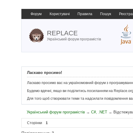
Форум
Користувачі
Правила
Пошук
Реєстра
REPLACE
Український форум програмістів
Ласкаво просимо!
Ласкаво просимо вас на україномовний форум з програмування
Будемо вдячні, якщо ви поділитись посиланням на Replace.org
Для того щоб створювати теми та надсилати повідомлення в
Український форум програмістів
→
C#, .NET
→
Відстежув
Сторінки
1