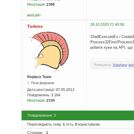
Репутація
:
2396
вебсайт
26.10.2020 21:40:06
Torbins
ShellExecuteEx і Create
Process32First/Process
робити хуки на API, що 
Подякували:
Volodymyr
,
leo
Replace Team
Поза форумом
Дата реєстрації:
07.05.2012
Повідомлень:
3 164
Репутація
:
2330
Повідомлення: 3
Переглядають тему:
1
гість,
0
користувачів
Сторінки
1