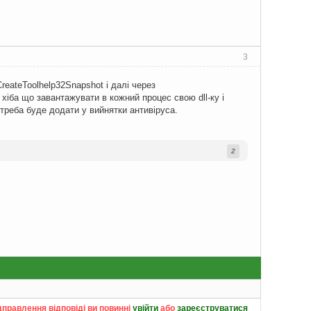
3
reateToolhelp32Snapshot і далі через
хіба що завантажувати в кожний процес свою dll-ку і
 треба буде додати у вийнятки антивіруса.
2
дправлення відповіді ви повинні
увійти
або
зареєструватися