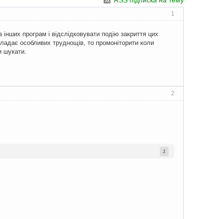
RSS підписка на тему
1
а інших програм і відслідковувати подію закриття цих
кладає особливих труднощів, то промоніторити коли
и шукати.
2
1