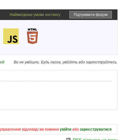
Найвигідніші умови хостингу
Підтримати форум
дей
Ви не увійшли.
Будь ласка, увійдіть або зареєструйтесь.
дправлення відповіді ви повинні
увійти
або
зареєструватися