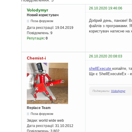
Повідомлення: 3
26.10.2020 19:46:06
Volodymyr
Новий користувач
Добрий день, панове! Ви
Поза форумом
файлів з програмами. Я
Дата реєстрації:
19.04.2019
користувач натисне на 
Повідомлень:
9
Репутація
:
0
26.10.2020 20:08:03
Chemist-i
shellExecute
копайте, т
Ще є ShellExecuteEx - 
Подякували:
Volodymyr
Replace Team
Поза форумом
Звідки:
world wide web
Дата реєстрації:
31.10.2012
Повідомлень:
3 802