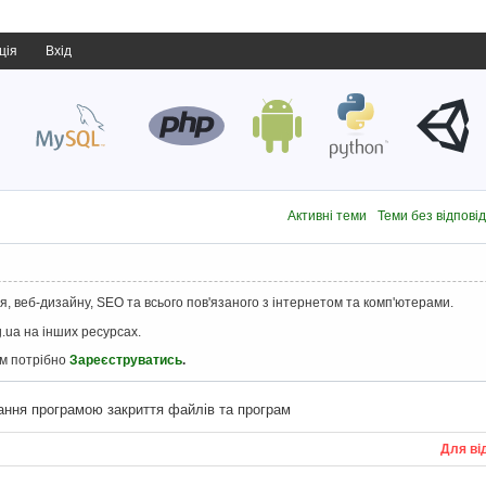
ція
Вхід
Активні теми
Теми без відпові
, веб-дизайну, SEO та всього пов'язаного з інтернетом та комп'ютерами.
.ua на інших ресурсах.
ам потрібно
Зареєструватись
.
ання програмою закриття файлів та програм
Для ві