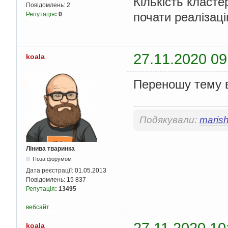
Кількість класте
Повідомлень:
2
почати реалізац
Репутація
:
0
27.11.2020 09
koala
Переношу тему в
Подякували:
maris
Лінива тваринка
Поза форумом
Дата реєстрації:
01.05.2013
Повідомлень:
15 837
Репутація
:
13495
вебсайт
27.11.2020 10
koala