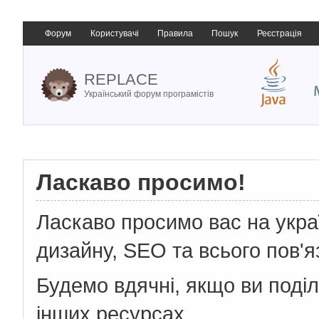
Форум
Користувачі
Правила
Пошук
Реєстрація
REPLACE
Український форум програмістів
Ласкаво просимо!
Ласкаво просимо вас на укр
дизайну, SEO та всього пов'я
Будемо вдячні, якщо ви поді
інших ресурсах.