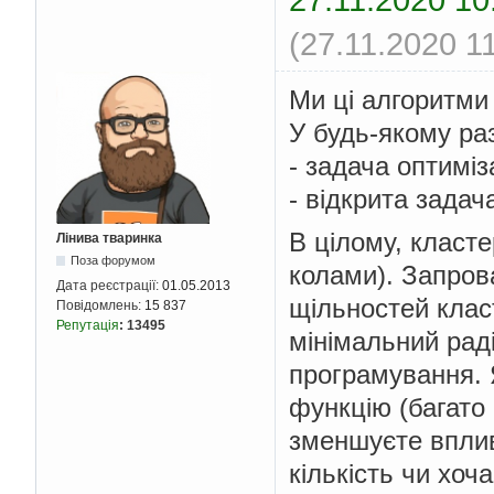
(27.11.2020 1
Ми ці алгоритми н
У будь-якому раз
- задача оптиміза
- відкрита задач
В цілому, класте
Лінива тваринка
Поза форумом
колами). Запров
Дата реєстрації:
01.05.2013
щільностей класт
Повідомлень:
15 837
Репутація
:
13495
мінімальний раді
програмування. 
функцію (багато 
зменшуєте вплив
кількість чи хоч