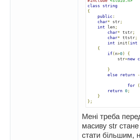
#include
<stdio.h>
class
string
{
public
:
char
*
 str
;
int
 len
;
char
*
 tstr
;
char
*
 ttstr
;
int
 init
(
int
 
{
if
(
n
>
0
)
{
            str
=
new
c
}
else
return
-
for
(
return
0
;
}
};
Мені треба пере
масиву str стане
стати більшим, 