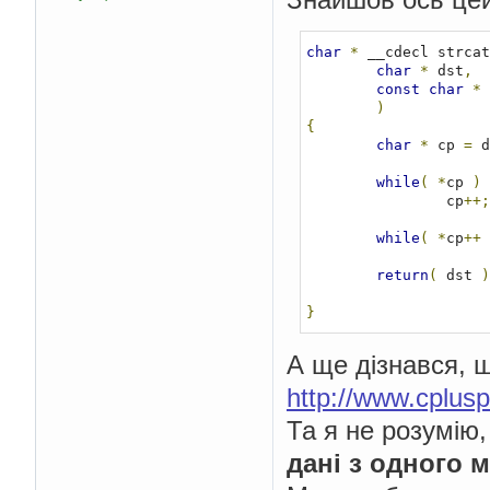
char
*
 __cdecl strcat
char
*
 dst
,
const
char
*
 
)
{
char
*
 cp 
=
 d
while
(
*
cp 
)
                cp
++;
while
(
*
cp
++
return
(
 dst 
)
}
А ще дізнався, 
http://www.cplus
Та я не розумію,
дані з одного 