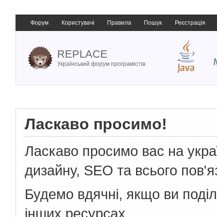
Форум
Користувачі
Правила
Пошук
Реєстрація
REPLACE
Український форум програмістів
Ласкаво просимо!
Ласкаво просимо вас на укр
дизайну, SEO та всього пов'я
Будемо вдячні, якщо ви поді
інших ресурсах.