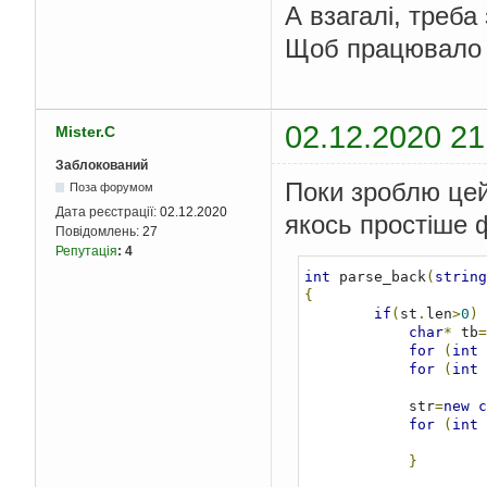
А взагалі, треба 
Щоб працювало в
02.12.2020 21
Mister.C
Заблокований
Поки зроблю цей
Поза форумом
Дата реєстрації:
02.12.2020
якось простіше 
Повідомлень:
27
Репутація
:
4
int
 parse_back
(
string
{
if
(
st
.
len
>
0
)
char
*
 tb
=
for
(
int
 
for
(
int
 
            str
=
new
c
for
(
int
 
}