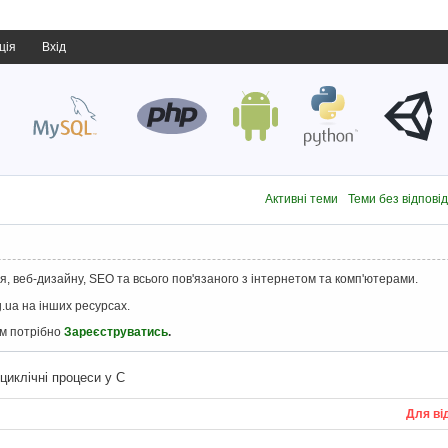
ція
Вхід
Активні теми
Теми без відпові
, веб-дизайну, SEO та всього пов'язаного з інтернетом та комп'ютерами.
.ua на інших ресурсах.
ам потрібно
Зареєструватись
.
циклічні процеси у С
Для ві