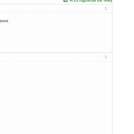
RSS підписка на тему
1
чення
2