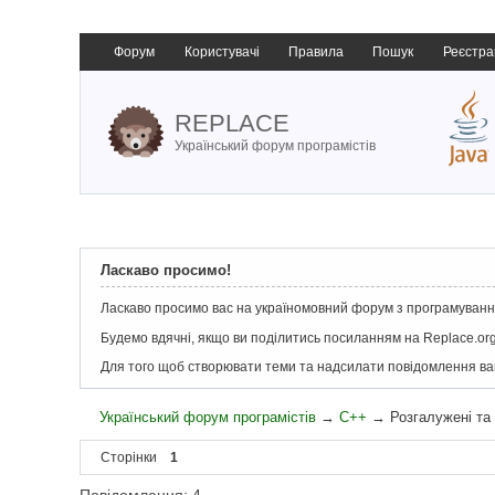
Форум
Користувачі
Правила
Пошук
Реєстра
REPLACE
Український форум програмістів
Ласкаво просимо!
Ласкаво просимо вас на україномовний форум з програмування
Будемо вдячні, якщо ви поділитись посиланням на Replace.org
Для того щоб створювати теми та надсилати повідомлення в
Український форум програмістів
→
C++
→
Розгалужені та 
Сторінки
1