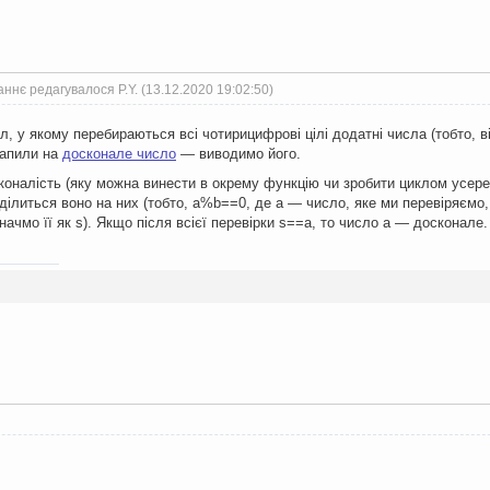
ннє редагувалося P.Y. (13.12.2020 19:02:50)
, у якому перебираються всі чотирицифрові цілі додатні числа (тобто, ві
рапили на
досконале число
— виводимо його.
коналість (яку можна винести в окрему функцію чи зробити циклом усеред
 ділиться воно на них (тобто, a%b==0, де a — число, яке ми перевіряємо
ачмо її як s). Якщо після всієї перевірки s==a, то число a — досконале.