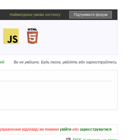
Найвигідніші умови хостингу
Підтримати форум
дей
Ви не увійшли.
Будь ласка, увійдіть або зареєструйтесь.
дправлення відповіді ви повинні
увійти
або
зареєструватися