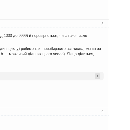
3
д 1000 до 9999) й перевіряється, чи є таке число
ині циклу) робимо так: перебираємо всі числа, менші за
, b — можливий дільник цього числа). Якщо ділиться,
1
4