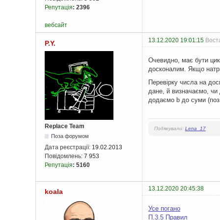
Репутація
:
2396
вебсайт
13.12.2020 19:01:15
Воста
P.Y.
Очевидно, має бути цикл
досконалим. Якщо нат
Перевірку числа на дос
дане, й визначаємо, чи
додаємо b до суми (позн
Replace Team
Подякували:
Lena_17
Поза форумом
Дата реєстрації:
19.02.2013
Повідомлень:
7 953
Репутація
:
5160
13.12.2020 20:45:38
koala
Усе погано
П.3.5 Правил