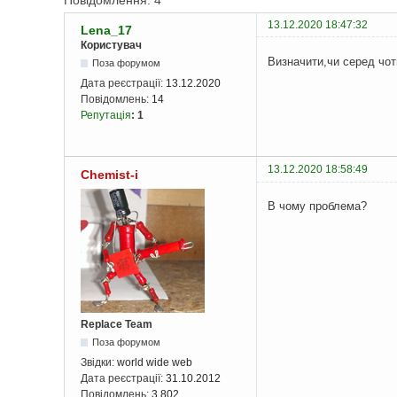
Повідомлення: 4
13.12.2020 18:47:32
Lena_17
Користувач
Визначити,чи серед чот
Поза форумом
Дата реєстрації:
13.12.2020
Повідомлень:
14
Репутація
:
1
13.12.2020 18:58:49
Chemist-i
В чому проблема?
Replace Team
Поза форумом
Звідки:
world wide web
Дата реєстрації:
31.10.2012
Повідомлень:
3 802