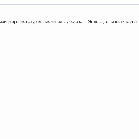
ирицифрових натуральних чисел є досконалі .Якщо є ,то вивести їх зна