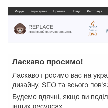
Форум
Користувачі
Правила
Пошук
Реєстрація
REPLACE
Український форум програмістів
Ласкаво просимо!
Ласкаво просимо вас на укр
дизайну, SEO та всього пов'я
Будемо вдячні, якщо ви поді
інших ресурсах.