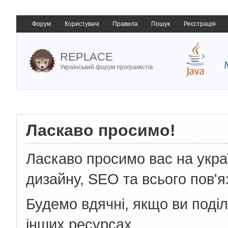
Форум
Користувачі
Правила
Пошук
Реєстрація
REPLACE
Український форум програмістів
Ласкаво просимо!
Ласкаво просимо вас на укр
дизайну, SEO та всього пов'я
Будемо вдячні, якщо ви поді
інших ресурсах.