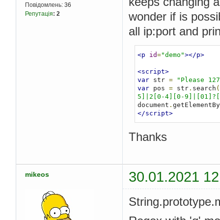
keeps changing an
Повідомлень:
36
wonder if is possi
Репутація
:
2
all ip:port and pri
<p
id
=
"demo"
></p>
<script>
var
 str 
=
"Please 127
var
 pos 
=
 str
.
search
(
5]|2[0-4][0-9]|[01]?[
document
.
getElementBy
</script>
Thanks
30.01.2021 12
mikeos
String.prototype.m