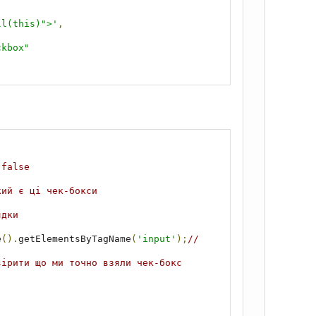
ll(this)">'
,
kbox" 
 false
кий є ці чек-бокси
ядки 
e
().
getElementsByTagName
(
'input'
);
//
вірити що ми точно взяли чек-бокс