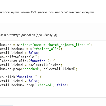
и / скинути більше 1500 рядків, починає "все" жахливо віснути.
ксів витримує доволі ок (десь 5секунд)
checkBoxes 
=
 $
(
"input[name = 'batch_objects_list']"
);
t selectAllCheckBox 
=
 $
(
"#select_all"
);
 selectAllClicked 
=
false
;
oxes
.
shiftSelectable
();
ectAllCheckBox
.
click
(
function
()
{
      selectAllClicked 
=
!
selectAllClicked
;
    checkBoxes
.
prop
(
'checked'
,
 selectAllClicked
);
oxes
.
click
(
function
()
{
      selectAllClicked 
=
false
;
      selectAllCheckBox
.
prop
(
'checked'
,
false
)