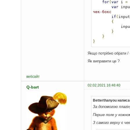
for
(
var
 i 
=
var
 inpu
чек-бокс
if
(
input
{
            
}
}
}
Якщо потрібно обрати / 
Як виправити це ?
вебсайт
02.02.2021 16:46:40
Q-bart
Betterthanyou написа
За допомогою плагі
Перше поле у кожном
З самого верху є чек