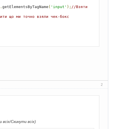
.
getElementsByTagName
(
'input'
);
//Взяти 
ити що ми точно взяли чек-бокс
2
и всіх/Скинути всіх)