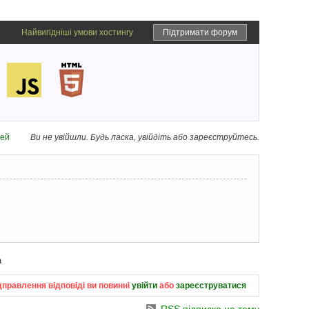
Найвигідніші умови хостингу
Підтримати форум
дей
Ви не увійшли.
Будь ласка, увійдіть або зареєструйтесь.
а
дправлення відповіді ви повинні
увійти
або
зареєструватися