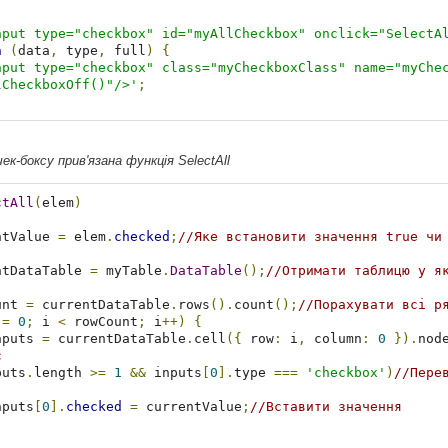
nput type="checkbox" id="myAllCheckbox" onclick="SelectA
n
(
data
,
 type
,
 full
)
{
nput type="checkbox" class="myCheckboxClass" name="myChec
lCheckboxOff()"/>'
;
ек-боксу прив'язана функція SelectAll
ctAll
(
elem
)
ntValue 
=
 elem
.
checked
;
//Яке встановити значення true чи
ntDataTable 
=
 myTable
.
DataTable
();
//Отримати таблицю у я
unt 
=
 currentDataTable
.
rows
().
count
();
//Порахувати всі р
 
=
0
;
 i 
<
 rowCount
;
 i
++)
{
nputs 
=
 currentDataTable
.
cell
({
 row
:
 i
,
 column
:
0
}).
nod
с
puts
.
length 
>=
1
&&
 inputs
[
0
].
type 
===
'checkbox'
)
//Пере
       inputs
[
0
].
checked
=
 currentValue
;
//Вставити значення