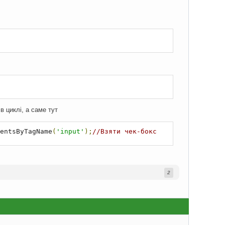
в циклі, а саме тут
entsByTagName
(
'input'
);
//Взяти чек-бокс
2