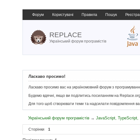
Форум
Користувачі
Правила
Пошук
Реєстра
REPLACE
Український форум програмістів
Ласкаво просимо!
Ласкаво просимо вас на україномовний форум з програмування
Будемо вдячні, якщо ви поділитись посиланням на Replace.org
Для того щоб створювати теми та надсилати повідомлення в
Український форум програмістів
→
JavaScript, TypeScript
Сторінки
1