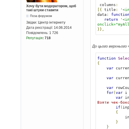
 columns
:
Хочу бути модератором, щоб
[{
 title
:
'<i
такі штуки ставити
data
:
functio
Поза форумом
return
'<i
Звідки:
Центр інтернету
onclick="myAl
Дата реєстрації:
14.06.2014
}},
Повідомлень:
1 726
Репутація
:
718
До цього верхнього ч
function
Sele
{
var
 curre
var
 curre
var
 rowCo
for
(
var
 i
var
 i
Взяти чек-бок
if
(
in
{
     
}
}