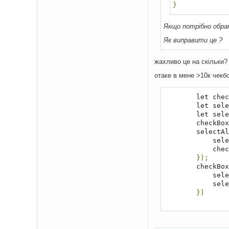
}
Якщо потрібно обрат
Як виправити це ?
жахливо це на скільки?
отаке в мене >10к чекбо
        let 
        le
        let
        checkB
        sel
      
        
});
        checkB
      
      
})