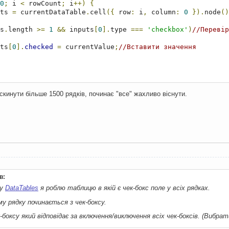
0
;
 i 
<
 rowCount
;
 i
++)
{
ts 
=
 currentDataTable
.
cell
({
 row
:
 i
,
 column
:
0
}).
node
()
s
.
length 
>=
1
&&
 inputs
[
0
].
type 
===
'checkbox'
)
//Перевір
inputs
[
0
].
checked
=
 currentValue
;
//Вставити значення
скинути більше 1500 рядків, починає "все" жахливо віснути.
в:
ну
DataTables
я роблю таблицю в якій є чек-бокс поле у всіх рядках.
у рядку починається з чек-боксу.
-боксу який відповідає за включення/виключення всіх чек-боксів. (Вибрат