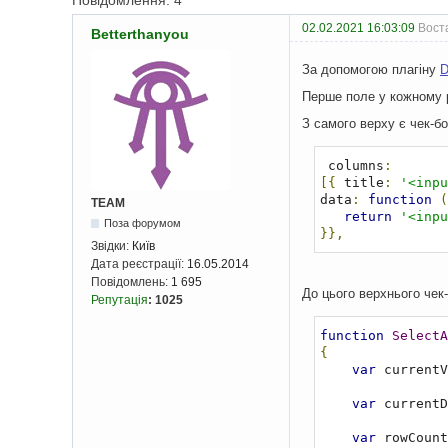
Повідомлення: 4
02.02.2021 16:03:09
Воста
Betterthanyou
За допомогою плагіну
D
Перше поле у кожному р
З самого верху є чек-бо
 columns
:
[{
 title
:
'<inpu
data
:
function
(
TEAM
return
'<inpu
Поза форумом
}},
Звідки:
Київ
Дата реєстрації:
16.05.2014
Повідомлень:
1 695
До цього верхнього чек-
Репутація
:
1025
function
SelectA
{
var
 currentV
var
 currentD
var
 rowCount