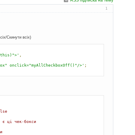
RSS підписка на тему
1
сіх/Скинути всіх)
this)">'
,
ox" onclick="myAllCheckboxOff()"/>'
;
lse
 є ці чек-бокси
и 