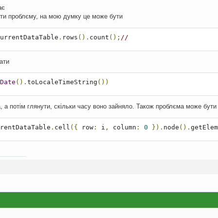
ає
ати проблєму, на мою думку це може бути
urrentDataTable
.
rows
().
count
();
//
ати
Date
().
toLocaleTimeString
())
а, а потім глянути, скільки часу воно зайняло. Також проблєма може бути 
rentDataTable
.
cell
({
 row
:
 i
,
 column
:
0
}).
node
().
getElem