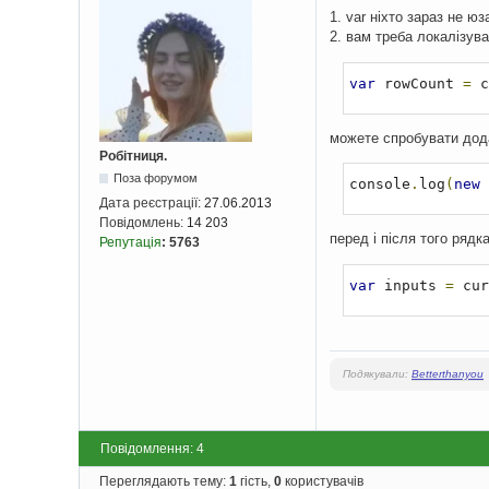
1. var ніхто зараз не юз
2. вам треба локалізув
var
 rowCount 
=
 c
можете спробувати дод
Робітниця.
Поза форумом
console
.
log
(
new
Дата реєстрації:
27.06.2013
Повідомлень:
14 203
перед і після того рядк
Репутація
:
5763
var
 inputs 
=
 cur
Подякували:
Betterthanyou
Повідомлення: 4
Переглядають тему:
1
гість,
0
користувачів