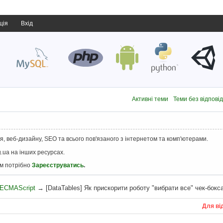
ція
Вхід
Активні теми
Теми без відпові
, веб-дизайну, SEO та всього пов'язаного з інтернетом та комп'ютерами.
.ua на інших ресурсах.
ам потрібно
Зареєструватись
.
, ECMAScript
→
[DataTables] Як прискорити роботу "вибрати все" чек-бокс
Для ві