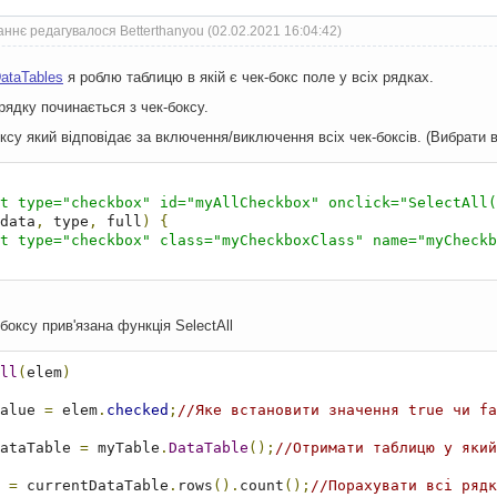
ннє редагувалося Betterthanyou (02.02.2021 16:04:42)
ataTables
я роблю таблицю в якій є чек-бокс поле у всіх рядках.
ядку починається з чек-боксу.
ксу який відповідає за включення/виключення всіх чек-боксів. (Вибрати в
t type="checkbox" id="myAllCheckbox" onclick="SelectAll(
data
,
 type
,
 full
)
{
t type="checkbox" class="myCheckboxClass" name="myCheckb
боксу прив'язана функція SelectAll
ll
(
elem
)
alue 
=
 elem
.
checked
;
//Яке встановити значення true чи fa
ataTable 
=
 myTable
.
DataTable
();
//Отримати таблицю у який
 
=
 currentDataTable
.
rows
().
count
();
//Порахувати всі рядк