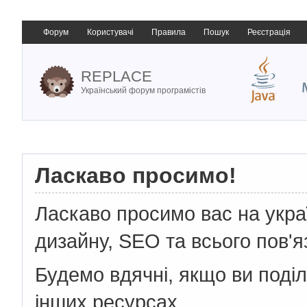
Форум
Користувачі
Правила
Пошук
Реєстрація
REPLACE
Український форум програмістів
Ласкаво просимо!
Ласкаво просимо вас на укр
дизайну, SEO та всього пов'я
Будемо вдячні, якщо ви поді
інших ресурсах.