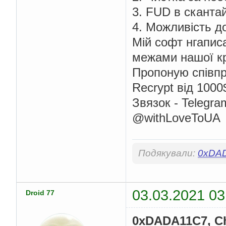
3. FUD в сканта
4. Можливість до
Мій софт нгапис
межами нашої кр
Пропоную співп
Recrypt від 100
Звязок - Telegra
@withLoveToUA
Подякували:
0xDA
03.03.2021 03
Droid 77
0xDADA11C7, Ch