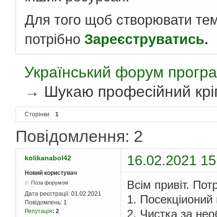
Для того щоб створювати те
потрібно
Зареєструватись
.
Український форум програ
→
Шукаю професійний кріп
Сторінки
1
Повідомлення: 2
16.02.2021 15
kolikanabol42
Новий користувач
Всім привіт. Пот
Поза форумом
Дата реєстрації:
01.02.2021
1. Посекціионий
Повідомлень:
1
2. Чистка за нео
Репутація
:
2