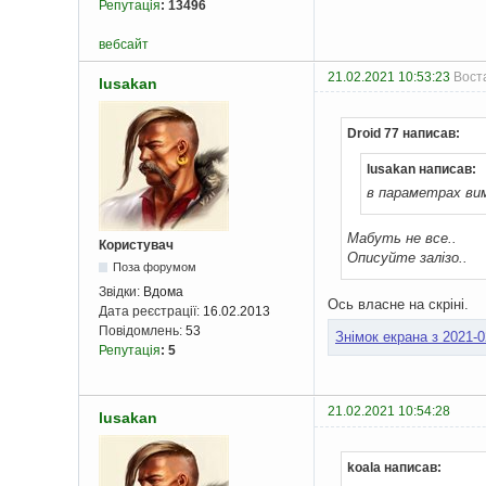
Репутація
:
13496
вебсайт
21.02.2021 10:53:23
Воста
lusakan
Droid 77 написав:
lusakan написав:
в параметрах вим
Мабуть не все..
Користувач
Описуйте залізо..
Поза форумом
Звідки:
Вдома
Ось власне на скріні.
Дата реєстрації:
16.02.2013
Повідомлень:
53
Знімок екрана з 2021-0
Репутація
:
5
21.02.2021 10:54:28
lusakan
koala написав: