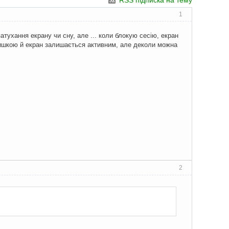
RSS підписка на тему
1
атухання екрану чи сну, але ... коли блокую сесію, екран
 мишкою й екран залишається активним, але деколи можна
2