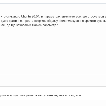
хто стикався. Ubuntu 20.04, в параметрах вимкнуто все, що стосується з
є дуже критично, просто потрібно відразу після блокування зробити рух
знає, де ще захований якийсь параметр?
то все, що стосується затухання екрану чи сну, але ...