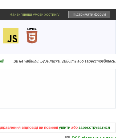
Найвигідніші умови хостингу
Підтримати форум
дей
Ви не увійшли.
Будь ласка, увійдіть або зареєструйтесь.
дправлення відповіді ви повинні
увійти
або
зареєструватися