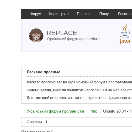
Форум
Користувачі
Правила
Пошук
Реєстра
REPLACE
Український форум програмістів
Ласкаво просимо!
Ласкаво просимо вас на україномовний форум з програмування
Будемо вдячні, якщо ви поділитись посиланням на Replace.org
Для того щоб створювати теми та надсилати повідомлення в
Український форум програмістів
→
*nix
→
Ubuntu 20.04 - 
Сторінки
1