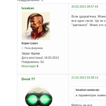
Повідомлення: 5
20.02.2021 09:57:43
lusakan
Всім здоров'ячка. Може 
все одно гасне. Це не 
"завтикати". Може хто 
Користувач
Поза форумом
Звідки:
Вдома
Дата реєстрації:
16.02.2013
Повідомлень:
53
Репутація
:
5
21.02.2021 03:38:13
Droid 77
lusakan написав:
в параметрах вимкну
Мабуть не все..