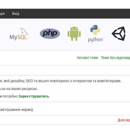
ція
Вхід
Активні теми
Теми без відпові
, веб-дизайну, SEO та всього пов'язаного з інтернетом та комп'ютерами.
.ua на інших ресурсах.
ам потрібно
Зареєструватись
.
приглушення екрану
Для ві