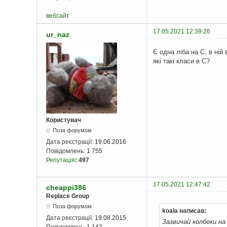
вебсайт
17.05.2021 12:39:26
ur_naz
Є одна ліба на С, в ній
які такі класи в С?
Користувач
Поза форумом
Дата реєстрації:
19.06.2016
Повідомлень:
1 755
Репутація
:
497
17.05.2021 12:47:42
cheappi386
Replace Group
Поза форумом
koala написав:
Дата реєстрації:
19.08.2015
Зазвичай колбеки на
Повідомлень:
1 142