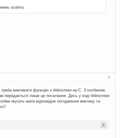
івень освіти.
9
 треба викликати функцію з бібліотеки на C. З колбеком,
там передається лише це посилання. Десь у коді бібліотеки
колбек мусить мати відповідне погодження виклику та
ло?
2