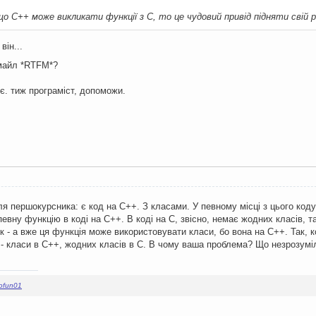
що C++ може викликати функції з C, то це чудовий привід підняти свій р
він...
смайл *RTFM*?
ює. тиж програміст, допоможи.
я першокурсника: є код на C++. З класами. У певному місці з цього коду
евну функцію в коді на C++. В коді на C, звісно, немає жодних класів, 
к - а вже ця функція може використовувати класи, бо вона на C++. Так, 
і - класи в C++, жодних класів в C. В чому ваша проблема? Що незрозумі
eofun01