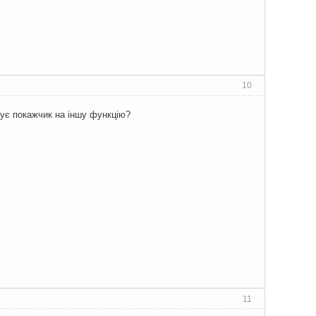
10
имує покажчик на іншу функцію?
11