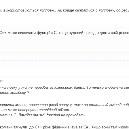
 ній використовуються коллбеки. Як краще дістатися с коллбеку, до рес
C++ може викликати функції з C, то це чудовий привід підняти свій рівень
в:
коллбеку у лібі не передбачає юзерських даних. То тільки глобальна зм
отип коллбеку ?
татична змінна, синглетон (який знову ж таки на статичній змінній поб
, що може повернути потрібний об'єкт.
кати з C. Лямбди та std::function не проходять.
ркомани тягнули до С++ різні фішечки з java та C# , якщо вони там ніко