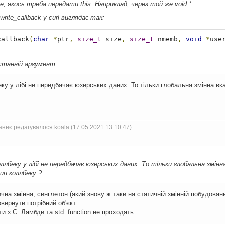
уде, якось треба передати this. Наприклад, через той же void *.
rite_callback у curl виглядає так:
callback
(
char
*
ptr
,
size_t
 size
,
size_t
 nmemb
,
void
*
use
станній аргумент.
ку у лібі не передбачає юзерських даних. То тільки глобальна змінна вк
ннє редагувалося koala (17.05.2021 13:10:47)
лбеку у лібі не передбачає юзерських даних. То тільки глобальна змінн
п коллбеку ?
чна змінна, синглетон (який знову ж таки на статичній змінній побудова
овернути потрібний об'єкт.
 з C. Лямбди та std::function не проходять.