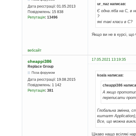
ur_naz написав:
Дата реєстрації:
01.05.2013
Є одна ліба на С, в
Повідомлень:
15 838
?
Репутація
:
13496
які такі класи в С?
Якщо ви не в курсі, що 
вебсайт
17.05.2021 13:19:35
cheappi386
Replace Group
Поза форумом
koala написав:
Дата реєстрації:
19.08.2015
Повідомлень:
1 142
cheappi386 написа
Репутація
:
381
А якщо прототип 
переписати прот
Глобальна змінна, с
кшталт Application)
Все, що можна викли
Цікаво нащо всілякі на