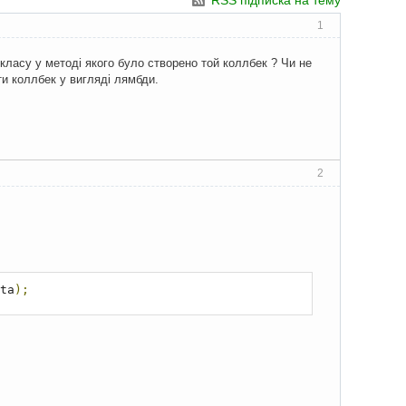
RSS підписка на тему
1
 класу у методі якого було створено той коллбек ? Чи не
и коллбек у вигляді лямбди.
2
ta
);