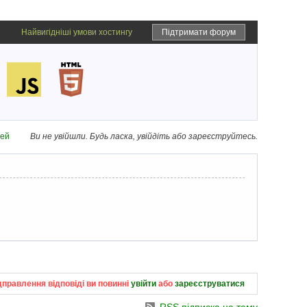
Найвигідніші умови хостингу
Підтримати форум
дей
Ви не увійшли.
Будь ласка, увійдіть або зареєструйтесь.
дправлення відповіді ви повинні
увійти
або
зареєструватися