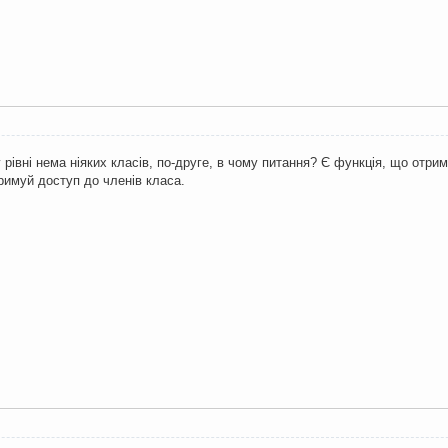
 рівні нема ніяких класів, по-друге, в чому питання? Є функція, що отр
тримуй доступ до членів класа.