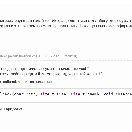
 використовуються коллбеки. Як краще дістатися с коллбеку, до ресурсів
ифікаціях ++ чогось що може це полегшити. Поки що намагаюся оформит
ннє редагувалося koala (17.05.2021 12:20:40)
передають ще якийсь аргумент, найчастіше void *.
 якось треба передати this. Наприклад, через той же void *.
_callback у curl виглядає так:
lback
(
char
*
ptr
,
size_t
 size
,
size_t
 nmemb
,
void
*
userda
ній аргумент.