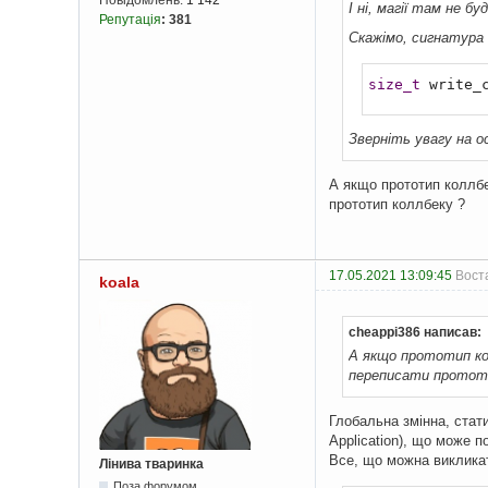
І ні, магії там не б
Репутація
:
381
Скажімо, сигнатура w
size_t
 write_
Зверніть увагу на о
А якщо прототип коллбе
прототип коллбеку ?
17.05.2021 13:09:45
Воста
koala
cheappi386 написав:
А якщо прототип кол
переписати прототи
Глобальна змінна, стати
Application), що може п
Все, що можна викликати
Лінива тваринка
Поза форумом