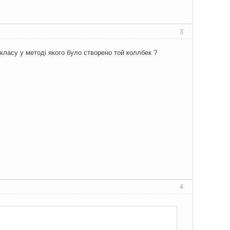
3
 класу у методі якого було створено той коллбек ?
4