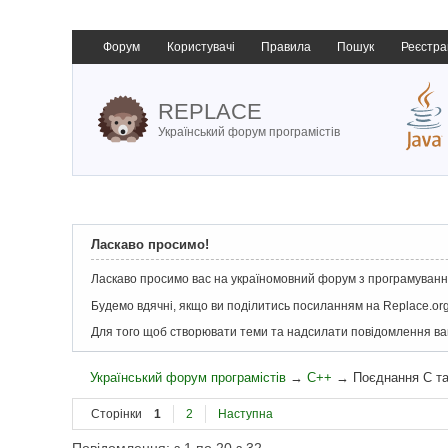
Форум
Користувачі
Правила
Пошук
Реєстра
REPLACE
Український форум програмістів
Ласкаво просимо!
Ласкаво просимо вас на україномовний форум з програмування
Будемо вдячні, якщо ви поділитись посиланням на Replace.org
Для того щоб створювати теми та надсилати повідомлення в
Український форум програмістів
→
C++
→
Поєднання C т
Сторінки
1
2
Наступна