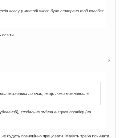
урсів класу у методі якого було створено той коллбек
 освіти.
6
інна вказівника на клас, якщо нема можливості
удований), глобальна змінна вищого порядку (на
ли не будуть повноцінно працювати. Мабуть треба починати