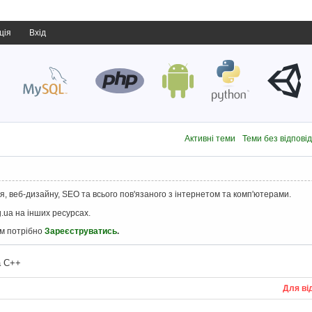
ція
Вхід
Активні теми
Теми без відпові
, веб-дизайну, SEO та всього пов'язаного з інтернетом та комп'ютерами.
.ua на інших ресурсах.
ам потрібно
Зареєструватись
.
а C++
Для ві