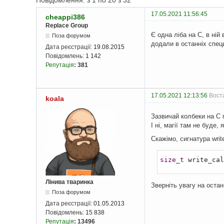
Повідомлення: з 1 по 20 з 32
17.05.2021 11:56:45
cheappi386
Replace Group
Є одна ліба на С, в ній
Поза форумом
додали в останніх спец
Дата реєстрації:
19.08.2015
Повідомлень:
1 142
Репутація
:
381
17.05.2021 12:13:56
Воста
koala
Зазвичай колбеки на C 
І ні, магії там не буде,
Скажімо, сигнатура write
size_t
 write_cal
Лінива тваринка
Зверніть увагу на остан
Поза форумом
Дата реєстрації:
01.05.2013
Повідомлень:
15 838
Репутація
:
13496