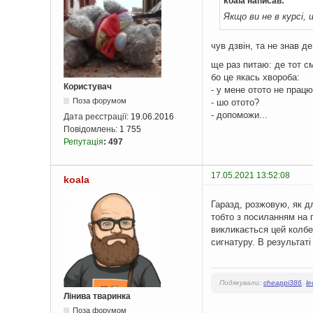
koala написав:
Якщо ви не в курсі, 
чув дзвін, та не знав де 
ще раз питаю: де тот 
бо це якась хвороба:
Користувач
- у мене отото не прац
Поза форумом
- шо отото?
- допоможи...
Дата реєстрації:
19.06.2016
Повідомлень:
1 755
Репутація
:
497
17.05.2021 13:52:08
koala
Гаразд, розжовую, як дл
тобто з посиланням на п
викликається цей колбе
сигнатуру. В результат
Подякували:
cheappi386
,
l
Лінива тваринка
Поза форумом