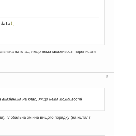
rdata
);
азівника на клас, якщо нема можливості переписати
5
а вказівника на клас, якщо нема можливості
ний), глобальна змінна вищого порядку (на кшталт