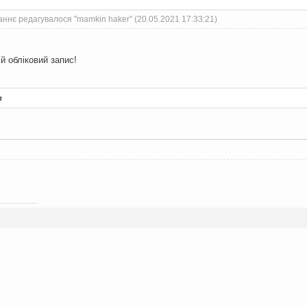
ннє редагувалося "mamkin haker" (20.05.2021 17:33:21)
й обліковий запис!
т