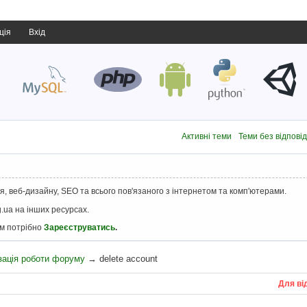
ція
Вхід
Активні теми
Теми без відпові
, веб-дизайну, SEO та всього пов'язаного з інтернетом та комп'ютерами.
.ua на інших ресурсах.
ам потрібно
Зареєструватись
.
зація роботи форуму
→
delete account
Для ві