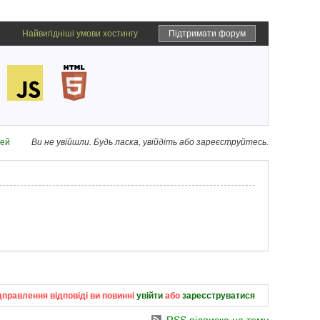
Найвигідніші умови хостингу
Підтримати форум
дей
Ви не увійшли.
Будь ласка, увійдіть або зареєструйтесь.
дправлення відповіді ви повинні
увійти
або
зареєструватися