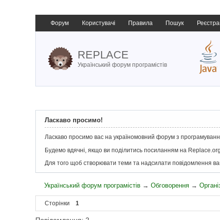
Форум
Користувачі
Правила
Пошук
Реєстра
REPLACE
Український форум програмістів
Ласкаво просимо!
Ласкаво просимо вас на україномовний форум з програмування
Будемо вдячні, якщо ви поділитись посиланням на Replace.org
Для того щоб створювати теми та надсилати повідомлення в
Український форум програмістів
→
Обговорення
→
Органі
Сторінки
1