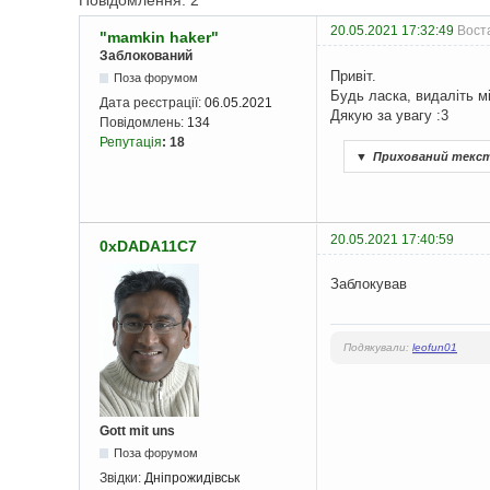
Повідомлення: 2
20.05.2021 17:32:49
Воста
"mamkin haker"
Заблокований
Привіт.
Поза форумом
Будь ласка, видаліть мі
Дата реєстрації:
06.05.2021
Дякую за увагу :3
Повідомлень:
134
Репутація
:
18
▼
Прихований текс
20.05.2021 17:40:59
0xDADA11C7
Заблокував
Подякували:
leofun01
Gott mit uns
Поза форумом
Звідки:
Дніпрожидівськ