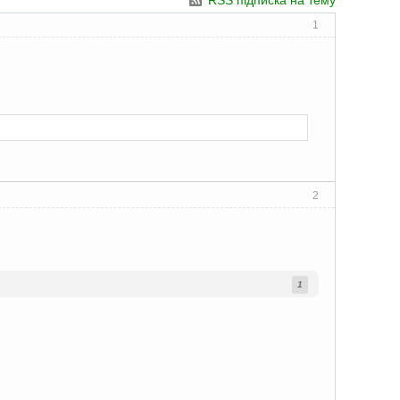
RSS підписка на тему
1
2
1