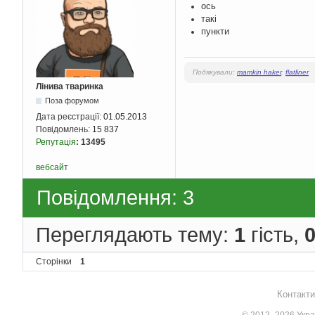
ось
такі
пункти
Подякували:
mamkin haker
,
flatliner
Лінива тваринка
Поза форумом
Дата реєстрації:
01.05.2013
Повідомлень:
15 837
Репутація
:
13495
вебсайт
Повідомлення: 3
Переглядають тему:
1
гість,
Сторінки
1
Контакти
© 2012–2026 Украї