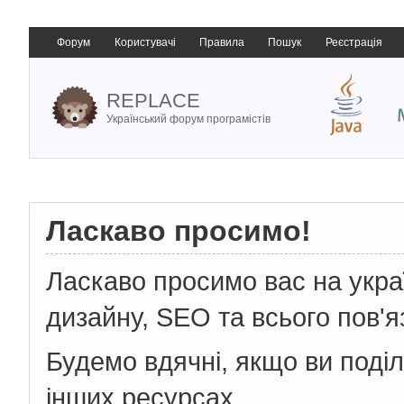
Форум
Користувачі
Правила
Пошук
Реєстрація
REPLACE
Український форум програмістів
Ласкаво просимо!
Ласкаво просимо вас на укр
дизайну, SEO та всього пов'я
Будемо вдячні, якщо ви поді
інших ресурсах.