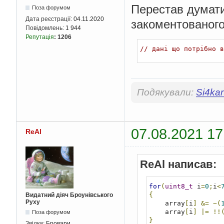
Перестав думати
Поза форумом
Дата реєстрації:
04.11.2020
закоментованого
Повідомлень:
1 944
Репутація
:
1206
// дані що потрібно в
Подякували:
Si4ka
07.08.2021 17
ReAl
ReAl написав:
for
(
uint8_t
 i
=
0
;
i
<
{
Видатний діяч Броунівського
Руху
    array
[
i
]
&=
~(
    array
[
i
]
|=
!!
Поза форумом
}
Звідки:
Бровари