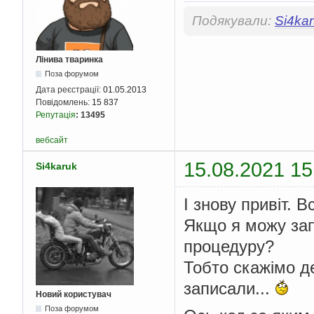
Подякували:
Si4ka
Лінива тваринка
Поза форумом
Дата реєстрації:
01.05.2013
Повідомлень:
15 837
Репутація
:
13495
вебсайт
15.08.2021 15
Si4karuk
І знову привіт.
Якщо я можу зап
процедуру?
Тобто скажімо де
записали...
Новий користувач
Поза форумом