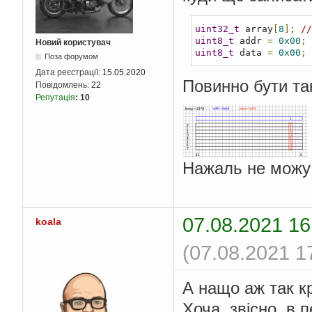
uint32_t
 array
[
8
];
//
uint8_t
 addr 
=
0x00
;
Новий користувач
uint8_t
 data 
=
0x00
;
Поза форумом
Дата реєстрації:
15.05.2020
Повинно бути т
Повідомлень:
22
Репутація
:
10
Нажаль не можу в
07.08.2021 16
koala
(07.08.2021 1
А нащо аж так к
Хоча, звісно, в