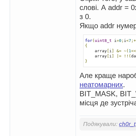
слові. А addr = 
з 0.
Якщо addr нумеру
for
(
uint8_t
 i
=
0
;
i
<
7
;+
{
    array
[
i
]
&=
~(
1
<<
    array
[
i
]
|=
!!(
da
}
Але краще нароб
неатомарних
.
BIT_MASK, BIT_W
місця де зустріч
Подякували:
ch0r_t