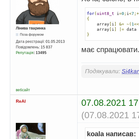
for
(
uint8_t
 i
=
0
;
i
<
7
;+
{
    array
[
i
]
&=
~(
1
<<
Лінива тваринка
    array
[
i
]
|=
 data 
}
Поза форумом
Дата реєстрації:
01.05.2013
Повідомлень:
15 837
має спрацювати
Репутація
:
13495
Подякували:
Si4ka
вебсайт
07.08.2021 17
ReAl
(07.08.2021 1
koala написав: