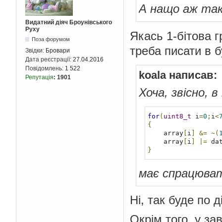
А нащо аж так
Видатний діяч Броунівського
Руху
Якась 1-бітова г
Поза форумом
треба писати в 
Звідки:
Бровари
Дата реєстрації:
27.04.2016
Повідомлень:
1 522
koala написав:
Репутація
:
1901
Хоча, звісно, 
for
(
uint8_t
 i
=
0
;
i
<
{
    array
[
i
]
&=
~(
    array
[
i
]
|=
 da
}
має спрацюва
Ні, так буде по д
Окрім того, у зав