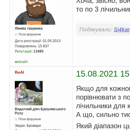
Хоча, звісно, во
то по 3 лічильник
Лінива тваринка
Подякували:
Si4ka
Поза форумом
Дата реєстрації:
01.05.2013
Повідомлень:
15 837
Репутація
:
13495
вебсайт
15.08.2021 15
ReAl
Якщо для кожного
порівнювати з по
лічильники для к
Видатний діяч Броунівського
А що, сильно тис
Руху
Поза форумом
Який діапазон ць
Звідки:
Бровари