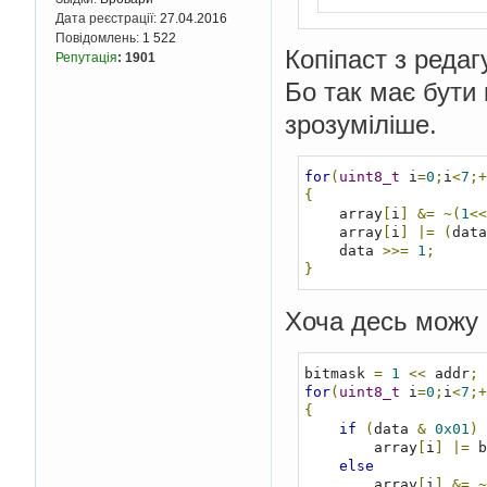
Дата реєстрації:
27.04.2016
Повідомлень:
1 522
Копіпаст з реда
Репутація
:
1901
Бо так має бути 
зрозуміліше.
for
(
uint8_t
 i
=
0
;
i
<
7
;+
{
    array
[
i
]
&=
~(
1
<<
    array
[
i
]
|=
(
data
    data 
>>=
1
;
}
Хоча десь можу 
bitmask 
=
1
<<
 addr
;
for
(
uint8_t
 i
=
0
;
i
<
7
;+
{
if
(
data 
&
0x01
)
        array
[
i
]
|=
 b
else
        array
[
i
]
&=
~