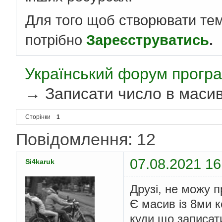
Для того щоб створювати те
потрібно
Зареєструватись
.
Український форум програ
→
Записати число в масив
Сторінки
1
Повідомлення: 12
07.08.2021 16
Si4karuk
Друзі, не можу п
Є масив із 8ми к
куди що записати