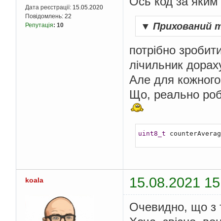
Ось код за яким 
Дата реєстрації:
15.05.2020
Повідомлень:
22
▼
Прихований 
Репутація
:
10
потрібно зробити
лічильник дораху
Але для кожного
Що, реально роб
uint8_t
 counterAverag
15.08.2021 15
koala
Очевидно, що з т