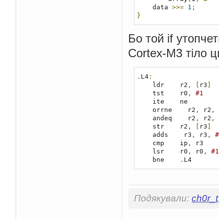
    data 
>>=
1
;
}
Бо той if утопче
Cortex-M3 тіло ц
.
L4
:
    ldr    r2
,
[
r3
]
    tst    r0
,
#1    
    ite    ne       
    orrne    r2
,
 r2
,
 
    andeq    r2
,
 r2
,
 
    str    r2
,
[
r3
]
    adds    r3
,
 r3
,
#
    cmp    ip
,
 r3    
    lsr    r0
,
 r0
,
#1
    bne    
.
L4       
Подякували:
ch0r_t