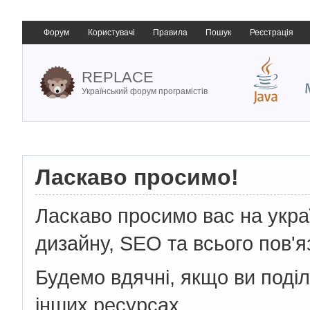
Форум
Користувачі
Правила
Пошук
Реєстрація
REPLACE
Український форум програмістів
Ласкаво просимо!
Ласкаво просимо вас на укр
дизайну, SEO та всього пов'я
Будемо вдячні, якщо ви поді
інших ресурсах.