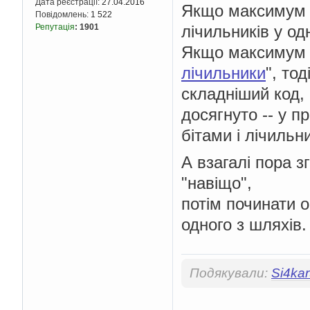
Дата реєстрації:
27.04.2016
Якщо максимум 1
Повідомлень:
1 522
лічильників у одн
Репутація
:
1901
Якщо максимум 8
лічильники
", тод
складніший код,
досягнуто -- у п
бітами і лічильн
А взагалі пора з
"навіщо",
потім починати о
одного з шляхів.
Подякували:
Si4ka