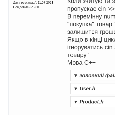
Коли зчитую та з
Дата реєстрації:
11.07.2021
пропускає cin >
Повідомлень:
960
В перемінну num
"покупка" товар 
залишится грош
Якщо в кінці цик
ігноруватись cin
товару"
Мова С++
▼
головний фа
▼
User.h
▼
Product.h