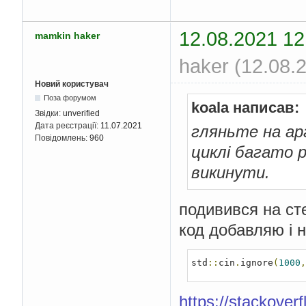
12.08.2021 12
mamkin haker
haker (12.08.
Новий користувач
Поза форумом
koala написав:
Звідки:
unverified
Дата реєстрації:
11.07.2021
гляньте на арг
Повідомлень:
960
циклі багато р
викинути.
подивився на сте
код добавляю і н
std
::
cin
.
ignore
(
1000
,
https://stackove