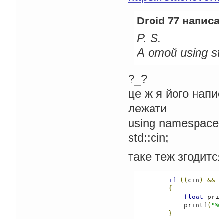
Droid 77 написа
P. S.
А отой
using st
?_?
це ж я його напи
лежати
using namespace 
std::cin;
таке теж згодитс
if
((
cin
)
&&
{
float
 pri
            printf
(
"%
}