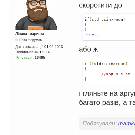
скоротити до
if
(
std
::
cin
>>
num
)
{
}
Лінива тваринка
else
...
Поза форумом
Дата реєстрації:
01.05.2013
або ж
Повідомлень:
15 837
Репутація
:
13495
if
(!
std
::
cin
>>
num
)
{
...
//код з else
}
і гляньте на арг
багато разів, а 
Подякували:
mamki