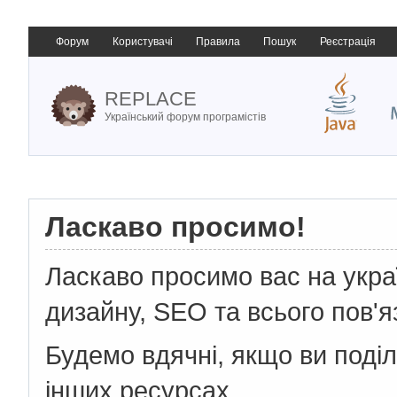
Форум
Користувачі
Правила
Пошук
Реєстрація
REPLACE
Український форум програмістів
Ласкаво просимо!
Ласкаво просимо вас на укр
дизайну, SEO та всього пов'я
Будемо вдячні, якщо ви поді
інших ресурсах.