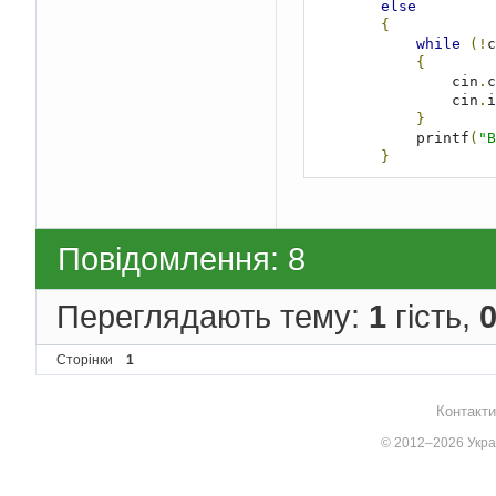
else
{
while
(!
c
{
                cin
.
c
                cin
.
i
}
            printf
(
"В
}
Повідомлення: 8
Переглядають тему:
1
гість,
Сторінки
1
Контакти
© 2012–2026 Украї