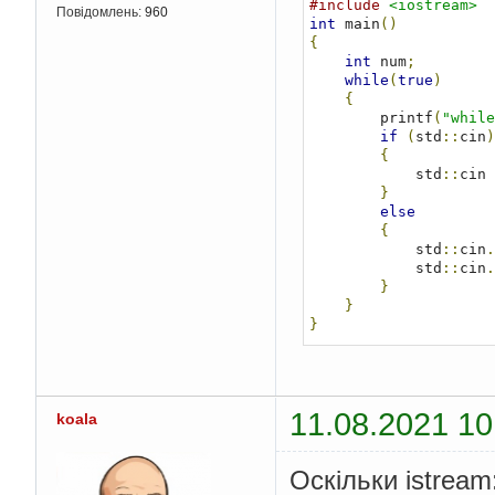
#include
<iostream>
Повідомлень:
960
int
 main
()
{
int
 num
;
while
(
true
)
{
        printf
(
"while
if
(
std
::
cin
)
{
            std
::
cin 
}
else
{
            std
::
cin
.
            std
::
cin
.
}
}
}
11.08.2021 10
koala
Оскільки istream