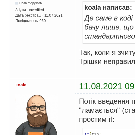
Поза форумом
koala написав:
Звідки:
unverified
Дата реєстрації:
11.07.2021
Де саме в коді
Повідомлень:
960
бачу лише, що
стандартного 
Так, коли я зчит
Трішки неправил
11.08.2021 09
koala
Потік введення п
"ламається" (ст
простим if:
if
(
cin
)...