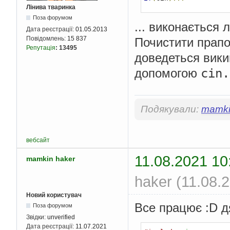
Лінива тваринка
Поза форумом
... виконається 
Дата реєстрації:
01.05.2013
Повідомлень:
15 837
Почистити прап
Репутація
:
13495
доведеться викин
cin.
допомогою
Подякували:
mamki
вебсайт
11.08.2021 10
mamkin haker
haker (11.08.
Новий користувач
Все працює :D 
Поза форумом
Звідки:
unverified
Дата реєстрації:
11.07.2021