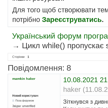
Для того щоб створювати те
потрібно
Зареєструватись
.
Український форум програ
→
Цикл while() пропускає s
Сторінки
1
Повідомлення: 8
10.08.2021 21
mamkin haker
haker (11.08.
Новий користувач
Зіткнувся з див
Поза форумом
Звідки:
unverified