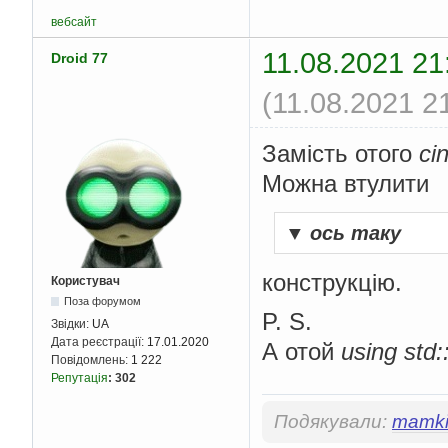
вебсайт
11.08.2021 21
Droid 77
(11.08.2021 2
Замість отого
ci
Можна втулити
▼
ось таку
конструкцію.
Користувач
Поза форумом
P. S.
Звідки:
UA
Дата реєстрації:
17.01.2020
А отой
using std:
Повідомлень:
1 222
Репутація
:
302
Подякували:
mamki